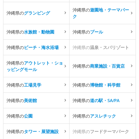
沖縄県の
遊園地・テーマパー
沖縄県の
グランピング
ク
沖縄県の
水族館・動物園
沖縄県の
プール
沖縄県の
ビーチ・海水浴場
沖縄県の
温泉・スパリゾート
沖縄県の
アウトレット・ショ
沖縄県の
商業施設・百貨店
ッピングモール
沖縄県の
工場見学
沖縄県の
博物館・科学館
沖縄県の
美術館
沖縄県の
道の駅・SA/PA
沖縄県の
公園
沖縄県の
アスレチック
沖縄県の
タワー・展望施設
沖縄県の
フードテーマパーク