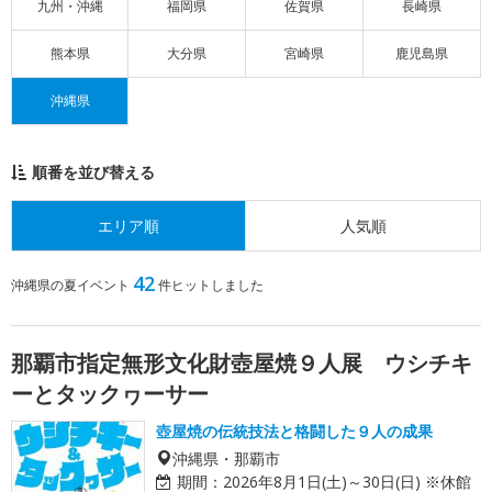
九州・沖縄
福岡県
佐賀県
長崎県
熊本県
大分県
宮崎県
鹿児島県
沖縄県
順番を並び替える
エリア順
人気順
42
沖縄県の夏イベント
件ヒットしました
那覇市指定無形文化財壺屋焼９人展 ウシチキ
ーとタックヮーサー
壺屋焼の伝統技法と格闘した９人の成果
沖縄県・那覇市
期間：
2026年8月1日(土)～30日(日) ※休館