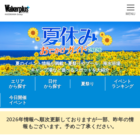
MENU
夏のイベント情報が満載！夏祭りやプール、海水浴場、
キャンプ場など遊べるスポットを大紹介
エリア
日付
イベント
夏祭り
から探す
から探す
ランキング
今日開催
イベント
2026年情報へ順次更新しておりますが一部、昨年の情
報もございます。予めご了承ください。