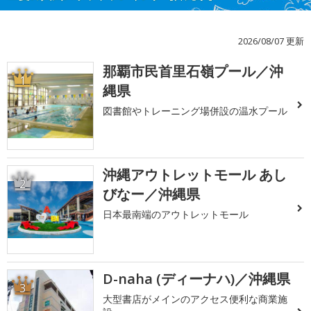
2026/08/07 更新
那覇市民首里石嶺プール／沖
1
縄県
図書館やトレーニング場併設の温水プール
沖縄アウトレットモール あし
2
びなー／沖縄県
日本最南端のアウトレットモール
D-naha (ディーナハ)／沖縄県
3
大型書店がメインのアクセス便利な商業施