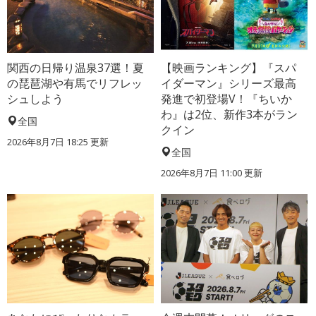
関西の日帰り温泉37選！夏
【映画ランキング】『スパ
の琵琶湖や有馬でリフレッ
イダーマン』シリーズ最高
シュしよう
発進で初登場V！『ちいか
わ』は2位、新作3本がラン
全国
クイン
2026年8月7日 18:25
更新
全国
2026年8月7日 11:00
更新