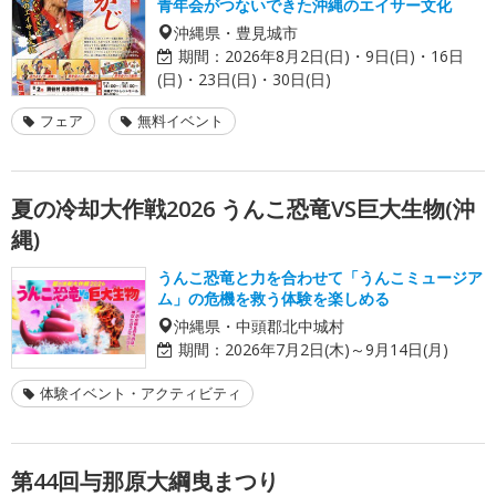
青年会がつないできた沖縄のエイサー文化
沖縄県・豊見城市
期間：
2026年8月2日(日)・9日(日)・16日
(日)・23日(日)・30日(日)
フェア
無料イベント
夏の冷却大作戦2026 うんこ恐竜VS巨大生物(沖
縄)
うんこ恐竜と力を合わせて「うんこミュージア
ム」の危機を救う体験を楽しめる
沖縄県・中頭郡北中城村
期間：
2026年7月2日(木)～9月14日(月)
体験イベント・アクティビティ
第44回与那原大綱曳まつり