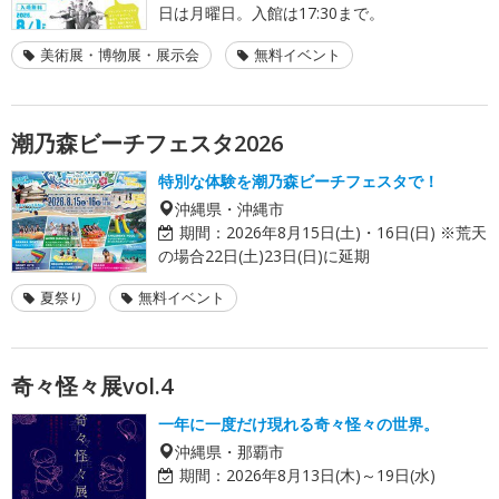
日は月曜日。入館は17:30まで。
美術展・博物展・展示会
無料イベント
潮乃森ビーチフェスタ2026
特別な体験を潮乃森ビーチフェスタで！
沖縄県・沖縄市
期間：
2026年8月15日(土)・16日(日) ※荒天
の場合22日(土)23日(日)に延期
夏祭り
無料イベント
奇々怪々展vol.4
一年に一度だけ現れる奇々怪々の世界。
沖縄県・那覇市
期間：
2026年8月13日(木)～19日(水)