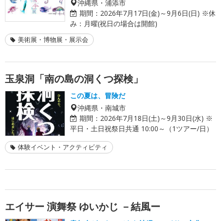
沖縄県・浦添市
期間：
2026年7月17日(金)～9月6日(日) ※休
み：月曜(祝日の場合は開館)
美術展・博物展・展示会
玉泉洞「南の島の洞くつ探検」
この夏は、冒険だ
沖縄県・南城市
期間：
2026年7月18日(土)～9月30日(水) ※
平日・土日祝祭日共通 10:00～（1ツアー/日）
体験イベント・アクティビティ
エイサー 演舞祭 ゆいかじ －結風ー