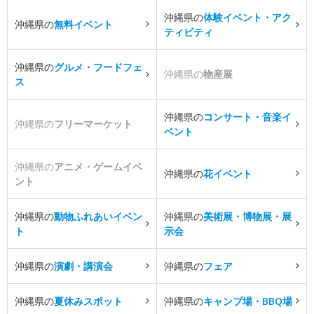
沖縄県の
体験イベント・アク
沖縄県の
無料イベント
ティビティ
沖縄県の
グルメ・フードフェ
沖縄県の
物産展
ス
沖縄県の
コンサート・音楽イ
沖縄県の
フリーマーケット
ベント
沖縄県の
アニメ・ゲームイベ
沖縄県の
花イベント
ント
沖縄県の
動物ふれあいイベン
沖縄県の
美術展・博物展・展
ト
示会
沖縄県の
演劇・講演会
沖縄県の
フェア
沖縄県の
夏休みスポット
沖縄県の
キャンプ場・BBQ場