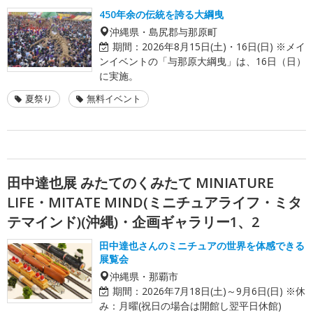
450年余の伝統を誇る大綱曳
沖縄県・島尻郡与那原町
期間：
2026年8月15日(土)・16日(日) ※メイ
ンイベントの「与那原大綱曳」は、16日（日）
に実施。
夏祭り
無料イベント
田中達也展 みたてのくみたて MINIATURE
LIFE・MITATE MIND(ミニチュアライフ・ミタ
テマインド)(沖縄)・企画ギャラリー1、2
田中達也さんのミニチュアの世界を体感できる
展覧会
沖縄県・那覇市
期間：
2026年7月18日(土)～9月6日(日) ※休
み：月曜(祝日の場合は開館し翌平日休館)