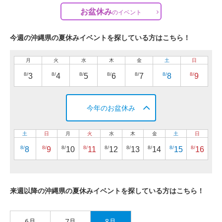
お盆休み
の
イベント
今週の沖縄県の夏休みイベントを探している方はこちら！
月
火
水
木
金
土
日
8/
8/
8/
8/
8/
8/
8/
3
4
5
6
7
8
9
今年のお盆休み
土
日
月
火
水
木
金
土
日
8/
8/
8/
8/
8/
8/
8/
8/
8/
8
9
10
11
12
13
14
15
16
来週以降の沖縄県の夏休みイベントを探している方はこちら！
6月
7月
8月