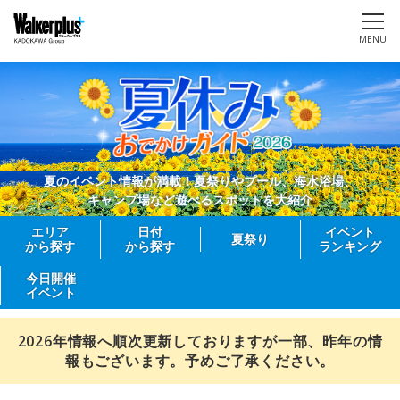
MENU
夏のイベント情報が満載！夏祭りやプール、海水浴場、
キャンプ場など遊べるスポットを大紹介
エリア
日付
イベント
夏祭り
から探す
から探す
ランキング
今日開催
イベント
2026年情報へ順次更新しておりますが一部、昨年の情
報もございます。予めご了承ください。