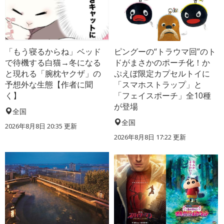
「もう寝るからね」ベッド
ピングーの“トラウマ回”のト
で待機する白猫→冬になる
ドがまさかのポーチ化！か
と現れる「腕枕ヤクザ」の
ぷえぼ限定カプセルトイに
予想外な生態【作者に聞
「スマホストラップ」と
く】
「フェイスポーチ」全10種
が登場
全国
全国
2026年8月8日 20:35
更新
2026年8月8日 17:22
更新