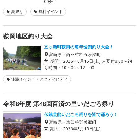
00分～
夏祭り
無料イベント
鞍岡地区釣り大会
五ヶ瀬町鞍岡の毎年恒例釣り大会！
宮崎県・西臼杵郡五ヶ瀬町
期間：
2026年8月15日(土) ※受付8:00～釣
り時間：10：00～12：00
体験イベント・アクティビティ
令和8年度 第48回百済の里いだごろ祭り
伝統芸能いだごろ踊りを皆で踊ろう！
宮崎県・東臼杵郡美郷町
期間：
2026年8月15日(土)