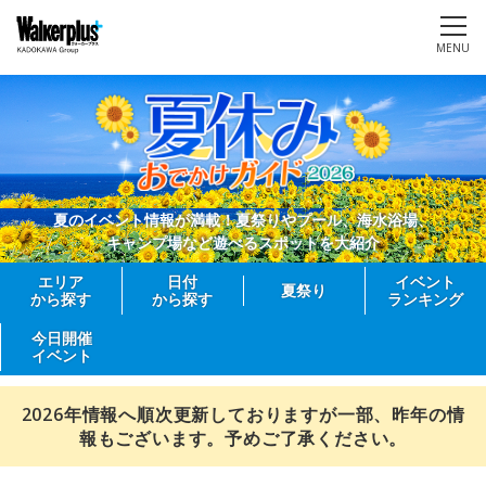
MENU
夏のイベント情報が満載！夏祭りやプール、海水浴場、
キャンプ場など遊べるスポットを大紹介
エリア
日付
イベント
夏祭り
から探す
から探す
ランキング
今日開催
イベント
2026年情報へ順次更新しておりますが一部、昨年の情
報もございます。予めご了承ください。