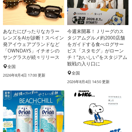
あなたにぴったりなカラー
今週末開幕！Ｊリーグのス
レンズをAIが診断！スペイン
タジアムグルメ約2000店舗
発アイウェアブランドなど
をガイドする食べログサー
「OWNDAYS」イチオシの
ビス「スタモグ」がローン
サングラスが続々リリース
チ！“おいしい”をスタジアム
観戦の入り口に
全国
全国
2026年8月4日 17:00
更新
2026年8月4日 14:50
更新