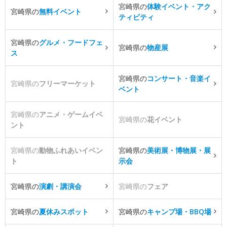
宮崎県の
体験イベント・アク
宮崎県の
無料イベント
ティビティ
宮崎県の
グルメ・フードフェ
宮崎県の
物産展
ス
宮崎県の
コンサート・音楽イ
宮崎県の
フリーマーケット
ベント
宮崎県の
アニメ・ゲームイベ
宮崎県の
花イベント
ント
宮崎県の
動物ふれあいイベン
宮崎県の
美術展・博物展・展
ト
示会
宮崎県の
演劇・講演会
宮崎県の
フェア
宮崎県の
夏休みスポット
宮崎県の
キャンプ場・BBQ場