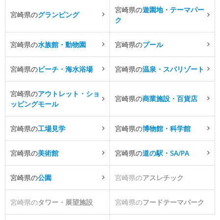
宮崎県の
遊園地・テーマパー
宮崎県の
グランピング
ク
宮崎県の
水族館・動物園
宮崎県の
プール
宮崎県の
ビーチ・海水浴場
宮崎県の
温泉・スパリゾート
宮崎県の
アウトレット・ショ
宮崎県の
商業施設・百貨店
ッピングモール
宮崎県の
工場見学
宮崎県の
博物館・科学館
宮崎県の
美術館
宮崎県の
道の駅・SA/PA
宮崎県の
公園
宮崎県の
アスレチック
宮崎県の
タワー・展望施設
宮崎県の
フードテーマパーク