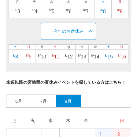
月
火
水
木
金
土
日
8/
8/
8/
8/
8/
8/
8/
3
4
5
6
7
8
9
今年のお盆休み
土
日
月
火
水
木
金
土
日
8/
8/
8/
8/
8/
8/
8/
8/
8/
8
9
10
11
12
13
14
15
16
来週以降の宮崎県の夏休みイベントを探している方はこちら！
6月
7月
8月
月
火
水
木
金
土
日
1
2