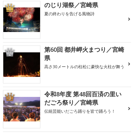
のじり湖祭／宮崎県
1
夏の終わりを告げる風物詩
第60回 都井岬火まつり／宮崎
2
県
高さ30メートルの柱松に豪快な火柱が舞う
令和8年度 第48回百済の里い
3
だごろ祭り／宮崎県
伝統芸能いだごろ踊りを皆で踊ろう！