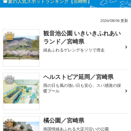
夏の人気スポットランキング【宮崎県】
2026/08/06 更新
観音池公園 いきいきふれあい
1
ランド／宮崎県
緑あふれるゲレンデをソリで滑走
ヘルストピア延岡／宮崎県
2
雨の日も風の強い日も安心、スパ感覚の採
暖プール
橘公園／宮崎県
3
南国情緒あふれる大淀川沿いの公園