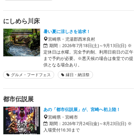
にしめら川床
暑い夏に涼しさを追求！
宮崎県・児湯郡西米良村
期間：
2026年7月18日(土)～9月13日(日) ※
定休日は水曜。完全予約制、利用日前日の正午
まで予約が必要。※悪天候の場合は食堂での提
供となる場合あり。
グルメ・フードフェス
縁日・納涼祭
都市伝説展
あの「都市伝説展」が、宮崎へ初上陸！
宮崎県・宮崎市
期間：
2026年7月24日(金)～8月23日(日) ※
入場受付16:30まで