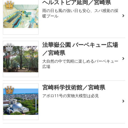
ヘルストピア延岡／宮崎県
1
雨の日も風の強い日も安心、スパ感覚の採
暖プール
法華嶽公園 バーベキュー広場
2
／宮崎県
大自然の中で気軽に楽しめるバーベキュー
広場
宮崎科学技術館／宮崎県
3
アポロ11号の実物大模型は必見