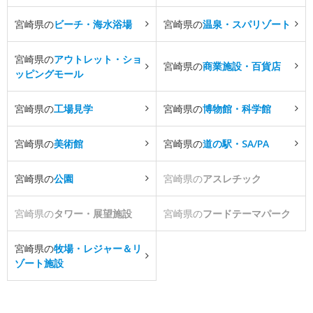
宮崎県の
ビーチ・海水浴場
宮崎県の
温泉・スパリゾート
宮崎県の
アウトレット・ショ
宮崎県の
商業施設・百貨店
ッピングモール
宮崎県の
工場見学
宮崎県の
博物館・科学館
宮崎県の
美術館
宮崎県の
道の駅・SA/PA
宮崎県の
公園
宮崎県の
アスレチック
宮崎県の
タワー・展望施設
宮崎県の
フードテーマパーク
宮崎県の
牧場・レジャー＆リ
ゾート施設