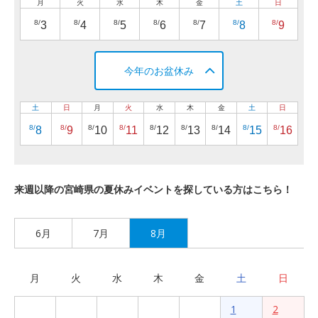
月
火
水
木
金
土
日
8/
8/
8/
8/
8/
8/
8/
3
4
5
6
7
8
9
今年のお盆休み
土
日
月
火
水
木
金
土
日
8/
8/
8/
8/
8/
8/
8/
8/
8/
8
9
10
11
12
13
14
15
16
来週以降の宮崎県の夏休みイベントを探している方はこちら！
6月
7月
8月
月
火
水
木
金
土
日
1
2