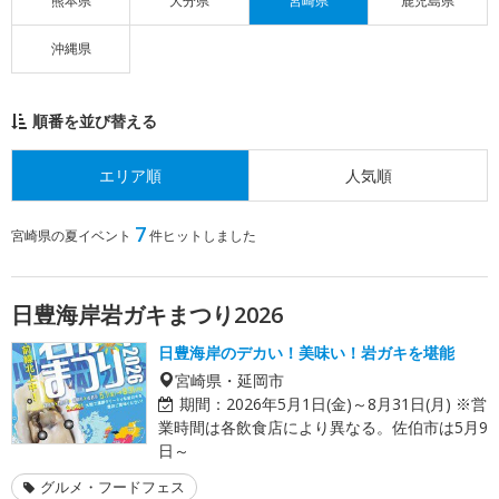
熊本県
大分県
宮崎県
鹿児島県
沖縄県
順番を並び替える
エリア順
人気順
7
宮崎県の夏イベント
件ヒットしました
日豊海岸岩ガキまつり2026
日豊海岸のデカい！美味い！岩ガキを堪能
宮崎県・延岡市
期間：
2026年5月1日(金)～8月31日(月) ※営
業時間は各飲食店により異なる。佐伯市は5月9
日～
グルメ・フードフェス