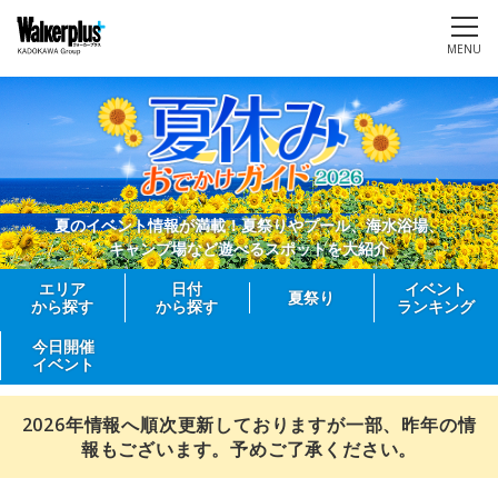
MENU
夏のイベント情報が満載！夏祭りやプール、海水浴場、
キャンプ場など遊べるスポットを大紹介
エリア
日付
イベント
夏祭り
から探す
から探す
ランキング
今日開催
イベント
2026年情報へ順次更新しておりますが一部、昨年の情
報もございます。予めご了承ください。