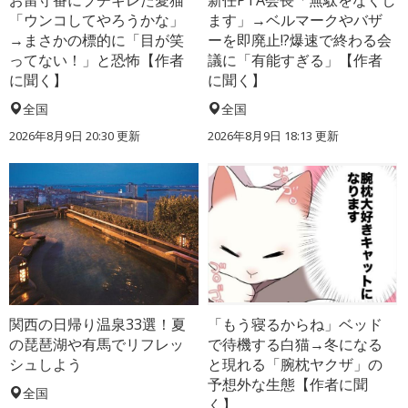
お留守番にブチギレた愛猫
新任PTA会長「無駄をなくし
「ウンコしてやろうかな」
ます」→ベルマークやバザ
→まさかの標的に「目が笑
ーを即廃止!?爆速で終わる会
ってない！」と恐怖【作者
議に「有能すぎる」【作者
に聞く】
に聞く】
全国
全国
2026年8月9日 20:30
更新
2026年8月9日 18:13
更新
関西の日帰り温泉33選！夏
「もう寝るからね」ベッド
の琵琶湖や有馬でリフレッ
で待機する白猫→冬になる
シュしよう
と現れる「腕枕ヤクザ」の
予想外な生態【作者に聞
全国
く】