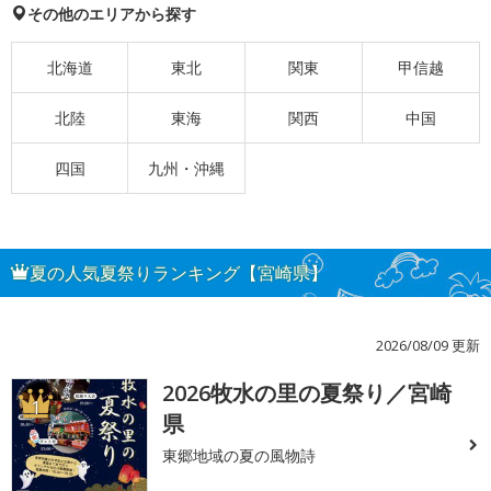
その他のエリアから探す
北海道
東北
関東
甲信越
北陸
東海
関西
中国
四国
九州・沖縄
夏の人気夏祭りランキング【宮崎県】
2026/08/09 更新
2026牧水の里の夏祭り／宮崎
1
県
東郷地域の夏の風物詩