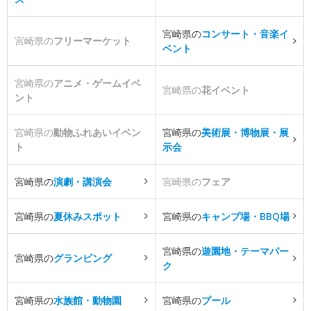
宮崎県の
コンサート・音楽イ
宮崎県の
フリーマーケット
ベント
宮崎県の
アニメ・ゲームイベ
宮崎県の
花イベント
ント
宮崎県の
動物ふれあいイベン
宮崎県の
美術展・博物展・展
ト
示会
宮崎県の
演劇・講演会
宮崎県の
フェア
宮崎県の
夏休みスポット
宮崎県の
キャンプ場・BBQ場
宮崎県の
遊園地・テーマパー
宮崎県の
グランピング
ク
宮崎県の
水族館・動物園
宮崎県の
プール