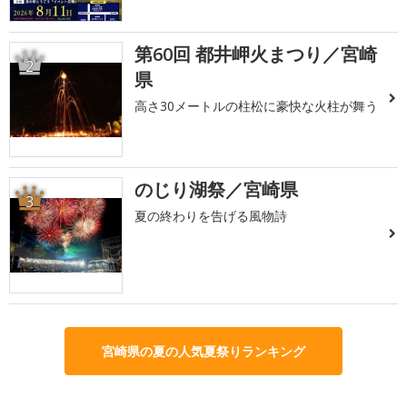
第60回 都井岬火まつり／宮崎
2
県
高さ30メートルの柱松に豪快な火柱が舞う
のじり湖祭／宮崎県
3
夏の終わりを告げる風物詩
宮崎県の夏の人気夏祭りランキング