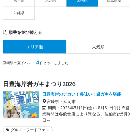
熊本県
大分県
宮崎県
鹿児島県
沖縄県
順番を並び替える
エリア順
人気順
4
宮崎県の夏イベント
件ヒットしました
日豊海岸岩ガキまつり2026
日豊海岸のデカい！美味い！岩ガキを堪能
宮崎県・延岡市
期間：
2026年5月1日(金)～8月31日(月) ※営
業時間は各飲食店により異なる。佐伯市は5月9
日～
グルメ・フードフェス