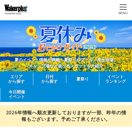
MENU
夏のイベント情報が満載！夏祭りやプール、海水浴場、
キャンプ場など遊べるスポットを大紹介
エリア
日付
イベント
夏祭り
から探す
から探す
ランキング
今日開催
イベント
2026年情報へ順次更新しておりますが一部、昨年の情
報もございます。予めご了承ください。