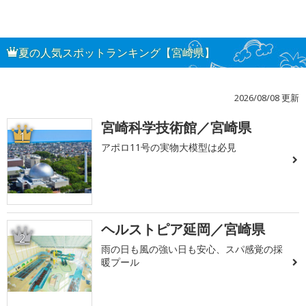
夏の人気スポットランキング【宮崎県】
2026/08/08 更新
宮崎科学技術館／宮崎県
1
アポロ11号の実物大模型は必見
ヘルストピア延岡／宮崎県
2
雨の日も風の強い日も安心、スパ感覚の採
暖プール