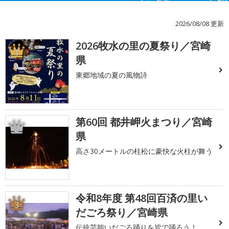
2026/08/08 更新
2026牧水の里の夏祭り／宮崎
1
県
東郷地域の夏の風物詩
第60回 都井岬火まつり／宮崎
2
県
高さ30メートルの柱松に豪快な火柱が舞う
令和8年度 第48回百済の里い
3
だごろ祭り／宮崎県
伝統芸能いだごろ踊りを皆で踊ろう！