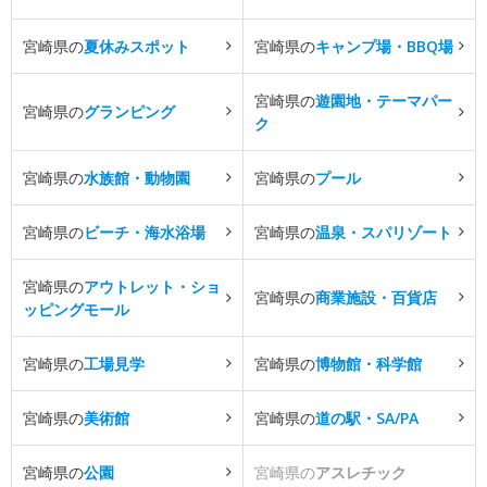
宮崎県の
夏休みスポット
宮崎県の
キャンプ場・BBQ場
宮崎県の
遊園地・テーマパー
宮崎県の
グランピング
ク
宮崎県の
水族館・動物園
宮崎県の
プール
宮崎県の
ビーチ・海水浴場
宮崎県の
温泉・スパリゾート
宮崎県の
アウトレット・ショ
宮崎県の
商業施設・百貨店
ッピングモール
宮崎県の
工場見学
宮崎県の
博物館・科学館
宮崎県の
美術館
宮崎県の
道の駅・SA/PA
宮崎県の
公園
宮崎県の
アスレチック