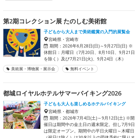
第2期コレクション展 たのしむ美術館
子どもから大人まで美術鑑賞の入門的展覧会
宮崎県・宮崎市
期間：
2026年6月28日(日)～9月27日(日) ※
休館日：月曜日（7月20日、8月10日、9月21日
を除く）及び7月21日(火)、9月24日（木）
美術展・博物展・展示会
無料イベント
都城ロイヤルホテルサマーバイキング2026
子どもも大人も楽しめるホテルバイキング
宮崎県・都城市
期間：
2026年7月4日(土)～9月12日(土) ※開
催日は期間中の金土日の週末限定。但し7月9日
は限定オープン。期間中の平日火曜日～木曜日
（祝日は除く）は30名以上の団体予約に限りオ