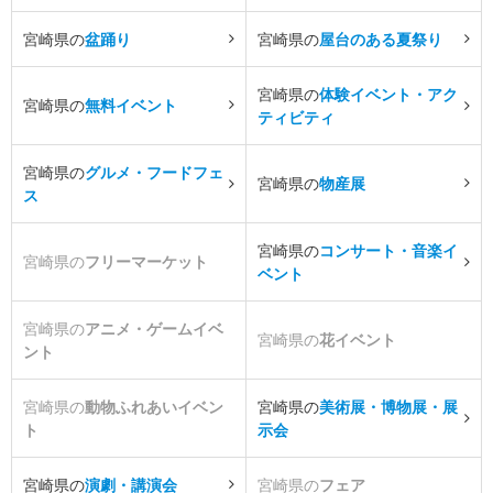
宮崎県の
盆踊り
宮崎県の
屋台のある夏祭り
宮崎県の
体験イベント・アク
宮崎県の
無料イベント
ティビティ
宮崎県の
グルメ・フードフェ
宮崎県の
物産展
ス
宮崎県の
コンサート・音楽イ
宮崎県の
フリーマーケット
ベント
宮崎県の
アニメ・ゲームイベ
宮崎県の
花イベント
ント
宮崎県の
動物ふれあいイベン
宮崎県の
美術展・博物展・展
ト
示会
宮崎県の
演劇・講演会
宮崎県の
フェア