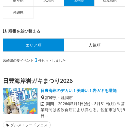
熊本県
大分県
宮崎県
鹿児島県
沖縄県
順番を並び替える
エリア順
人気順
3
宮崎県の夏イベント
件ヒットしました
日豊海岸岩ガキまつり2026
日豊海岸のデカい！美味い！岩ガキを堪能
宮崎県・延岡市
期間：
2026年5月1日(金)～8月31日(月) ※営
業時間は各飲食店により異なる。佐伯市は5月9
日～
グルメ・フードフェス