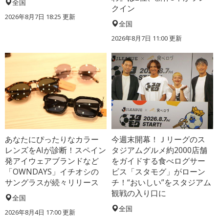
全国
クイン
2026年8月7日 18:25
更新
全国
2026年8月7日 11:00
更新
あなたにぴったりなカラー
今週末開幕！Ｊリーグのス
レンズをAIが診断！スペイン
タジアムグルメ約2000店舗
発アイウェアブランドなど
をガイドする食べログサー
「OWNDAYS」イチオシの
ビス「スタモグ」がローン
サングラスが続々リリース
チ！“おいしい”をスタジアム
観戦の入り口に
全国
全国
2026年8月4日 17:00
更新