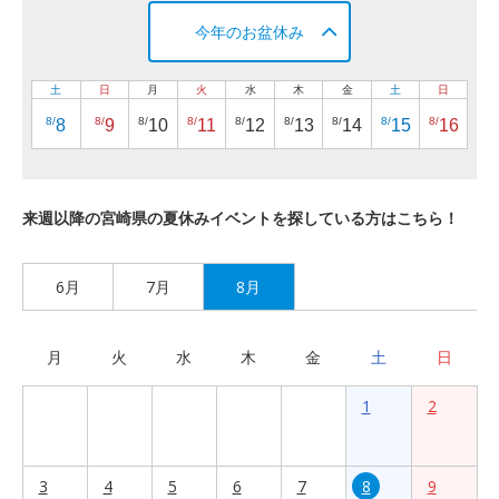
今年のお盆休み
土
日
月
火
水
木
金
土
日
8/
8/
8/
8/
8/
8/
8/
8/
8/
8
9
10
11
12
13
14
15
16
来週以降の宮崎県の夏休みイベントを探している方はこちら！
6月
7月
8月
月
火
水
木
金
土
日
1
2
3
4
5
6
7
8
9