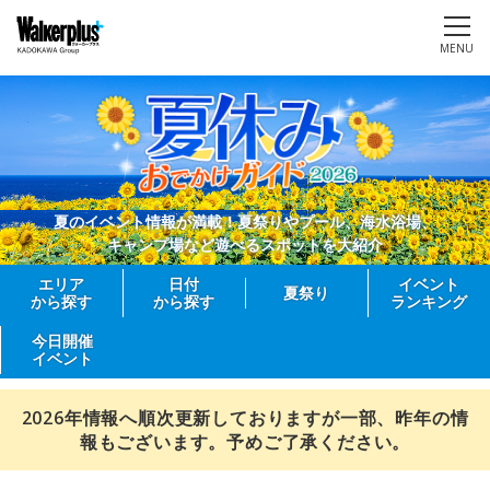
MENU
夏のイベント情報が満載！夏祭りやプール、海水浴場、
キャンプ場など遊べるスポットを大紹介
エリア
日付
イベント
夏祭り
から探す
から探す
ランキング
今日開催
イベント
2026年情報へ順次更新しておりますが一部、昨年の情
報もございます。予めご了承ください。