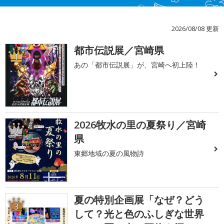
2026/08/08 更新
都市伝説展／宮崎県
1
あの「都市伝説展」が、宮崎へ初上陸！
2026牧水の里の夏祭り／宮崎
2
県
東郷地域の夏の風物詩
夏の特別企画展「なぜ？どう
3
して？光と色のふしぎな世界