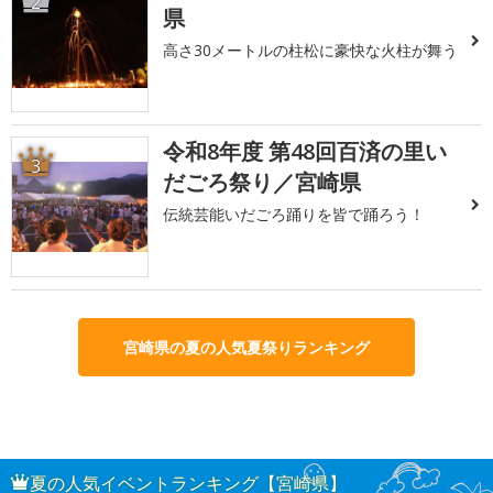
2
県
高さ30メートルの柱松に豪快な火柱が舞う
令和8年度 第48回百済の里い
3
だごろ祭り／宮崎県
伝統芸能いだごろ踊りを皆で踊ろう！
宮崎県の夏の人気夏祭りランキング
夏の人気イベントランキング【宮崎県】