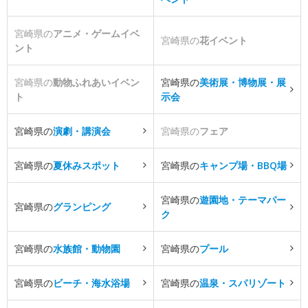
宮崎県の
アニメ・ゲームイベ
宮崎県の
花イベント
ント
宮崎県の
動物ふれあいイベン
宮崎県の
美術展・博物展・展
ト
示会
宮崎県の
演劇・講演会
宮崎県の
フェア
宮崎県の
夏休みスポット
宮崎県の
キャンプ場・BBQ場
宮崎県の
遊園地・テーマパー
宮崎県の
グランピング
ク
宮崎県の
水族館・動物園
宮崎県の
プール
宮崎県の
ビーチ・海水浴場
宮崎県の
温泉・スパリゾート