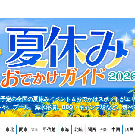
開催予定の全国の夏休みイベント＆おでかけスポットがエ
トや、プール、海水浴場、BBQ・キャンプ場など、遊べ
道
東北
関東
甲信越
東海
北陸
関西
中国
四国
東京
大阪