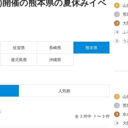
(月)開催の熊本県の夏休みイベ
山
1
荒
2
大
3
ふ
4
う
5
佐賀県
長崎県
熊本県
鹿児島県
沖縄県
人気順
山
1
荒
2
た
水
3
全 3 件中 1 〜 3 件
大
4