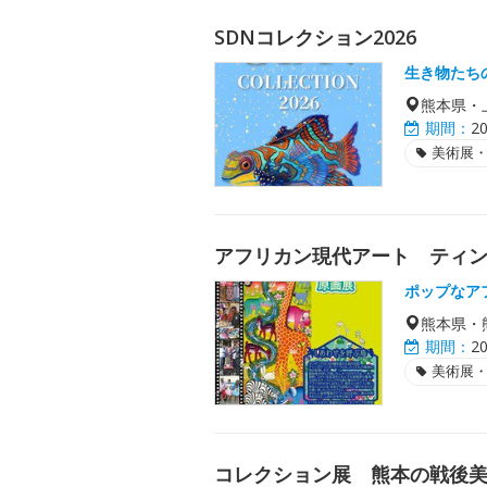
SDNコレクション2026
生き物たち
熊本県・
期間：
2
美術展
アフリカン現代アート ティ
ポップなア
熊本県・
期間：
2
美術展
コレクション展 熊本の戦後美術