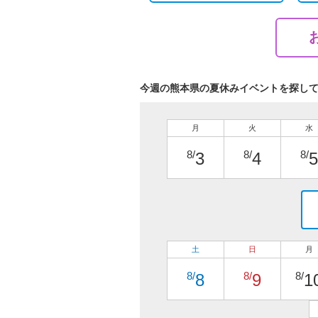
今週の熊本県の夏休みイベントを探し
月
火
水
8/
8/
8/
3
4
5
土
日
月
8/
8/
8/
8
9
1