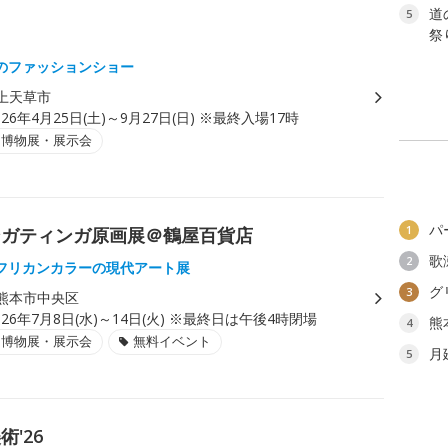
道
5
祭り
のファッションショー
上天草市
026年4月25日(土)～9月27日(日) ※最終入場17時
・博物展・展示会
パ
1
ンガティンガ原画展＠鶴屋百貨店
歌
2
フリカンカラーの現代アート展
グ
3
熊本市中央区
026年7月8日(水)～14日(火) ※最終日は午後4時閉場
熊
4
・博物展・展示会
無料イベント
月
5
'26