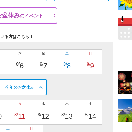
お盆休み
の
イベント
ている方はこちら！
木
金
土
日
8/
8/
8/
8/
6
7
8
9
今年のお盆休み
火
水
木
金
8/
8/
8/
8/
0
11
12
13
14
土
日