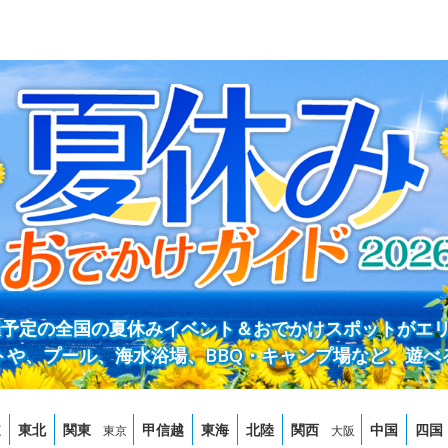
開催予定の全国の夏休みイベント＆おでかけスポットがエ
トや、プール、海水浴場、BBQ・キャンプ場など、遊べ
道
東北
関東
甲信越
東海
北陸
関西
中国
四国
東京
大阪