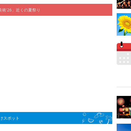
術'26」近くの夏祭り
けスポット