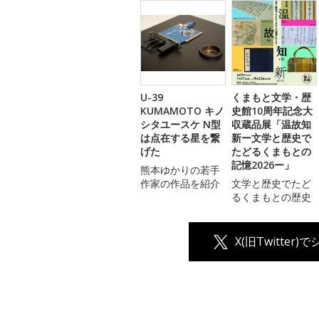
U-39
くまもと文学・歴
KUMAMOTO キノ
史館10周年記念大
シタユースケ N型
収蔵品展「温故知
は点在する星を繋
新ー文学と歴史で
げた
たどるくまもとの
記憶2026ー」
熊本ゆかりの若手
作家の作品を紹介
文学と歴史でたど
るくまもとの歴史
X(旧Twitter)