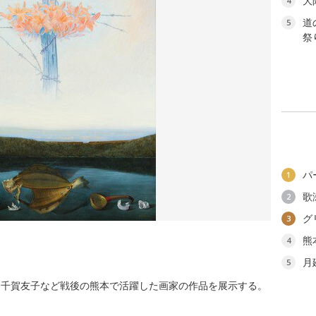
大
4
道
5
祭り
パ
1
歌
2
グ
3
熊
4
月
5
、千賀友子など戦後の熊本で活躍した画家の作品を展示する。