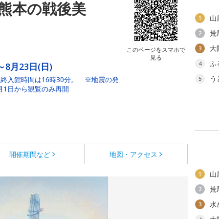
熊本の戦後美
山
1
荒
2
大
3
このページをスマホで
見る
ふ
4
～8月23日(日)
う
終入館時間は16時30分。 ※地震の発
5
8月1日から観覧のみ再開
開催期間など
地図・アクセス
山
1
荒
2
水
3