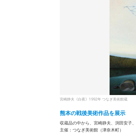
宮崎静夫《白夜》1992年 つなぎ美術館蔵
熊本の戦後美術作品を展示
収蔵品の中から、宮崎静夫、渕田安子
主催：つなぎ美術館（津奈木町）