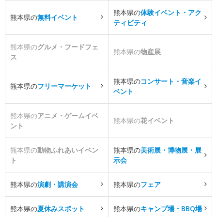
熊本県の
体験イベント・アク
熊本県の
無料イベント
ティビティ
熊本県の
グルメ・フードフェ
熊本県の
物産展
ス
熊本県の
コンサート・音楽イ
熊本県の
フリーマーケット
ベント
熊本県の
アニメ・ゲームイベ
熊本県の
花イベント
ント
熊本県の
動物ふれあいイベン
熊本県の
美術展・博物展・展
ト
示会
熊本県の
演劇・講演会
熊本県の
フェア
熊本県の
夏休みスポット
熊本県の
キャンプ場・BBQ場