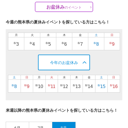
お盆休み
の
イベント
今週の熊本県の夏休みイベントを探している方はこちら！
月
火
水
木
金
土
日
8/
8/
8/
8/
8/
8/
8/
3
4
5
6
7
8
9
今年のお盆休み
土
日
月
火
水
木
金
土
日
8/
8/
8/
8/
8/
8/
8/
8/
8/
8
9
10
11
12
13
14
15
16
来週以降の熊本県の夏休みイベントを探している方はこちら！
6月
7月
8月