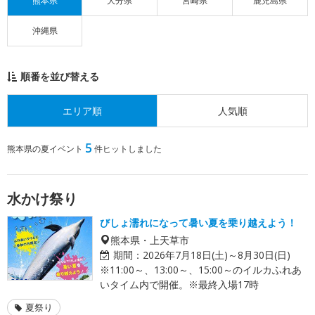
熊本県
大分県
宮崎県
鹿児島県
沖縄県
順番を並び替える
エリア順
人気順
5
熊本県の夏イベント
件ヒットしました
水かけ祭り
びしょ濡れになって暑い夏を乗り越えよう！
熊本県・上天草市
期間：
2026年7月18日(土)～8月30日(日)
※11:00～、13:00～、15:00～のイルカふれあ
いタイム内で開催。※最終入場17時
夏祭り