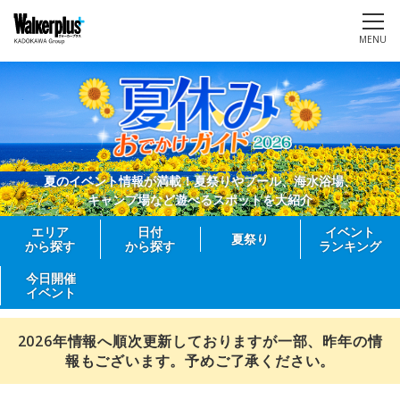
MENU
夏のイベント情報が満載！夏祭りやプール、海水浴場、
キャンプ場など遊べるスポットを大紹介
エリア
日付
イベント
夏祭り
から探す
から探す
ランキング
今日開催
イベント
2026年情報へ順次更新しておりますが一部、昨年の情
報もございます。予めご了承ください。