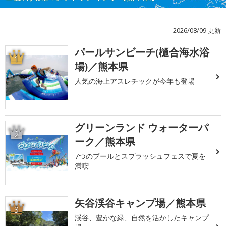
2026/08/09 更新
パールサンビーチ(樋合海水浴
1
場)／熊本県
人気の海上アスレチックが今年も登場
グリーンランド ウォーターパ
2
ーク／熊本県
7つのプールとスプラッシュフェスで夏を
満喫
矢谷渓谷キャンプ場／熊本県
3
渓谷、豊かな緑、自然を活かしたキャンプ