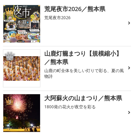
荒尾夜市2026／熊本県
1
荒尾夜市2026
山鹿灯籠まつり【規模縮小】
2
／熊本県
山鹿の町全体を美しい灯りで彩る、夏の風
物詩
大阿蘇火の山まつり／熊本県
3
1800発の花火が夜空を彩る