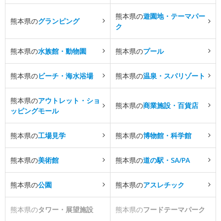
熊本県の
遊園地・テーマパー
熊本県の
グランピング
ク
熊本県の
水族館・動物園
熊本県の
プール
熊本県の
ビーチ・海水浴場
熊本県の
温泉・スパリゾート
熊本県の
アウトレット・ショ
熊本県の
商業施設・百貨店
ッピングモール
熊本県の
工場見学
熊本県の
博物館・科学館
熊本県の
美術館
熊本県の
道の駅・SA/PA
熊本県の
公園
熊本県の
アスレチック
熊本県の
タワー・展望施設
熊本県の
フードテーマパーク