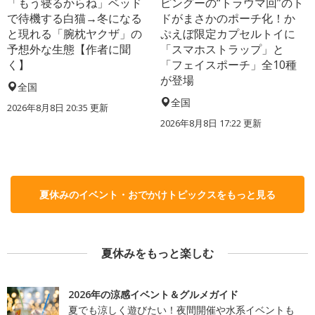
「もう寝るからね」ベッド
ピングーの“トラウマ回”のト
で待機する白猫→冬になる
ドがまさかのポーチ化！か
と現れる「腕枕ヤクザ」の
ぷえぼ限定カプセルトイに
予想外な生態【作者に聞
「スマホストラップ」と
く】
「フェイスポーチ」全10種
が登場
全国
全国
2026年8月8日 20:35
更新
2026年8月8日 17:22
更新
夏休みのイベント・おでかけトピックスをもっと見る
夏休みをもっと楽しむ
2026年の涼感イベント＆グルメガイド
夏でも涼しく遊びたい！夜間開催や水系イベントも