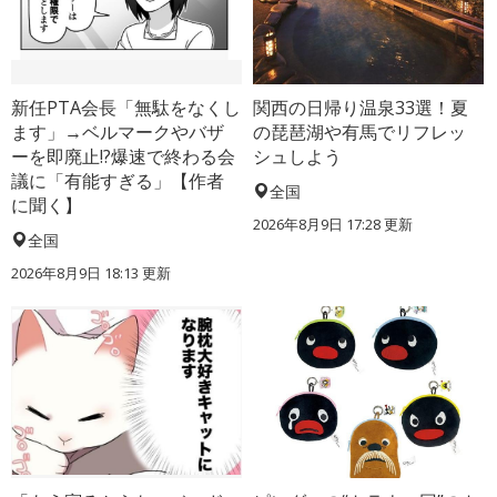
新任PTA会長「無駄をなくし
関西の日帰り温泉33選！夏
ます」→ベルマークやバザ
の琵琶湖や有馬でリフレッ
ーを即廃止!?爆速で終わる会
シュしよう
議に「有能すぎる」【作者
全国
に聞く】
2026年8月9日 17:28
更新
全国
2026年8月9日 18:13
更新