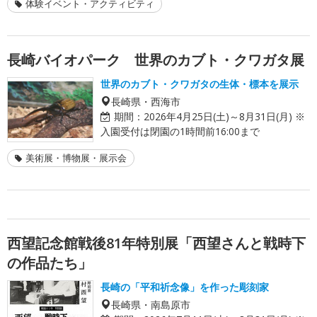
体験イベント・アクティビティ
長崎バイオパーク 世界のカブト・クワガタ展
世界のカブト・クワガタの生体・標本を展示
長崎県・西海市
期間：
2026年4月25日(土)～8月31日(月) ※
入園受付は閉園の1時間前16:00まで
美術展・博物展・展示会
西望記念館戦後81年特別展「西望さんと戦時下
の作品たち」
長崎の「平和祈念像」を作った彫刻家
長崎県・南島原市