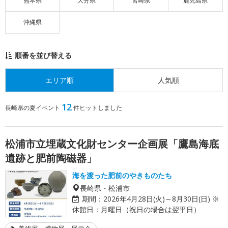
熊本県
大分県
宮崎県
鹿児島県
沖縄県
順番を並び替える
エリア順
人気順
12
長崎県の夏イベント
件ヒットしました
松浦市立埋蔵文化財センター企画展「鷹島海底
遺跡と肥前陶磁器」
海を渡った肥前のやきものたち
長崎県・松浦市
期間：
2026年4月28日(火)～8月30日(日) ※
休館日：月曜日（祝日の場合は翌平日）