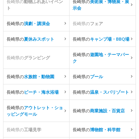
長崎県の
動物ふれあいイベン
長崎県の
美術展・博物展・展
ト
示会
長崎県の
演劇・講演会
長崎県の
フェア
長崎県の
夏休みスポット
長崎県の
キャンプ場・BBQ場
長崎県の
遊園地・テーマパー
長崎県の
グランピング
ク
長崎県の
水族館・動物園
長崎県の
プール
長崎県の
ビーチ・海水浴場
長崎県の
温泉・スパリゾート
長崎県の
アウトレット・ショ
長崎県の
商業施設・百貨店
ッピングモール
長崎県の
工場見学
長崎県の
博物館・科学館