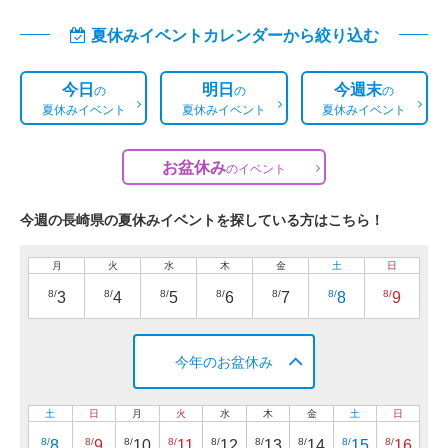
夏休みイベントカレンダーから絞り込む
今日
明日
今週末
の
の
の
夏休みイベント
夏休みイベント
夏休みイベント
お盆休み
の
イベント
今週の長崎県の夏休みイベントを探している方はこちら！
月
火
水
木
金
土
日
8/
8/
8/
8/
8/
8/
8/
3
4
5
6
7
8
9
今年のお盆休み
土
日
月
火
水
木
金
土
日
8/
8/
8/
8/
8/
8/
8/
8/
8/
8
9
10
11
12
13
14
15
16