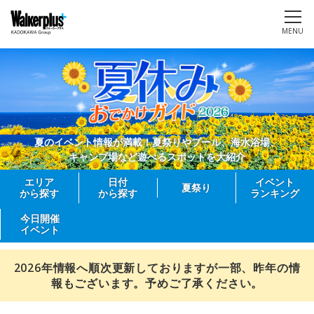
MENU
夏のイベント情報が満載！夏祭りやプール、海水浴場、
キャンプ場など遊べるスポットを大紹介
エリア
日付
イベント
夏祭り
から探す
から探す
ランキング
今日開催
イベント
2026年情報へ順次更新しておりますが一部、昨年の情
報もございます。予めご了承ください。