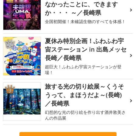
なかったことに、できます
か・・・ ～／長崎県
全国初開催！未確認生物のすべてを体感！
夏休み特別企画！ふわふわ宇
2
宙ステーション in 出島メッセ
長崎／長崎県
超巨大！ふわふわ宇宙ステーションが登
場！
旅する光の切り絵展～くうそ
3
うって、まほうだよ～(長崎)
／長崎県
幻想的な光の切り絵を作り出す酒井敦美さ
んの作品展