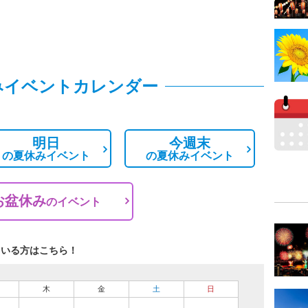
みイベントカレンダー
明日
今週末
の
夏休みイベント
の
夏休みイベント
お盆休み
の
イベント
ている方はこちら！
木
金
土
日