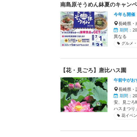
南島原そうめん鉢夏のキャンペー
今年も開催
長崎県・
期間：
2
異なる
グルメ
【花・見ごろ】唐比ハス園
午前中がお
長崎県・
期間：
2
安、見ごろ
ハスまつり
花イベ