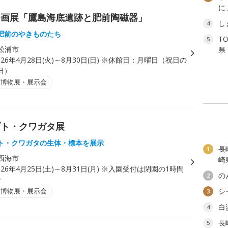
に
企画展「鷹島海底遺跡と肥前陶磁器」
し
4
肥前のやきものたち
T
5
松浦市
県
026年4月28日(火)～8月30日(日) ※休館日：月曜日（祝日の
日）
・博物展・展示会
ブト・クワガタ展
ト・クワガタの生体・標本を展示
長
1
西海市
崎
026年4月25日(土)～8月31日(月) ※入園受付は閉園の1時間
の
2
で
・博物展・展示会
シ
3
白
4
長
5