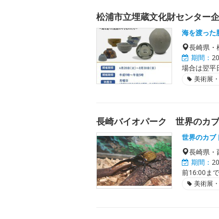
松浦市立埋蔵文化財センター
海を渡った
長崎県・
期間：
2
場合は翌平
美術展
長崎バイオパーク 世界のカ
世界のカブ
長崎県・
期間：
2
前16:00ま
美術展