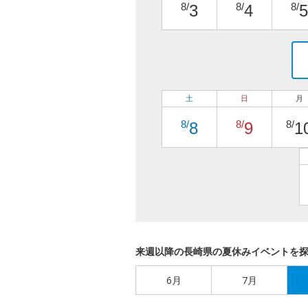
8/
8/
8/
3
4
5
土
日
月
8/
8/
8/
8
9
1
来週以降の長崎県の夏休みイベントを
6月
7月