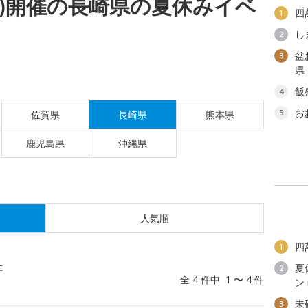
(金)開催の長崎県の夏休みイベ
四
1
し
2
盆
3
県
飯
4
お
5
佐賀県
長崎県
熊本県
鹿児島県
沖縄県
人気順
四
1
た
夏
2
全 4 件中 1 〜 4 件
ン
未
3