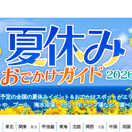
開催予定の全国の夏休みイベント＆おでかけスポットがエ
トや、プール、海水浴場、BBQ・キャンプ場など、遊べ
道
東北
関東
甲信越
東海
北陸
関西
中国
四国
東京
大阪