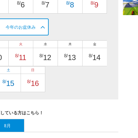
8/
8/
8/
8/
6
7
8
9
今年のお盆休み
火
水
木
金
8/
8/
8/
8/
0
11
12
13
14
土
日
8/
8/
15
16
探している方はこちら！
8月