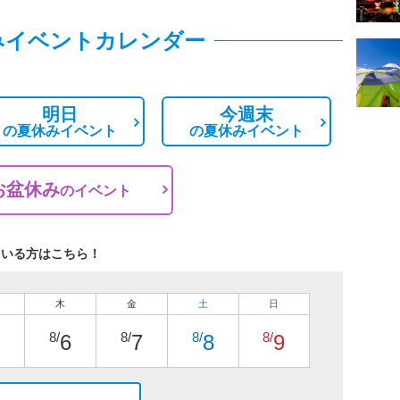
みイベントカレンダー
明日
今週末
の
夏休みイベント
の
夏休みイベント
お盆休み
の
イベント
ている方はこちら！
木
金
土
日
8/
8/
8/
8/
6
7
8
9