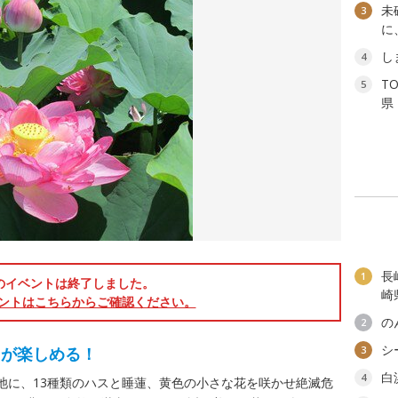
未
3
に
し
4
T
5
県
長
1
のイベントは終了しました。
崎
ントはこちらからご確認ください。
の
2
シ
々が楽しめる！
3
白
4
池に、13種類のハスと睡蓮、黄色の小さな花を咲かせ絶滅危