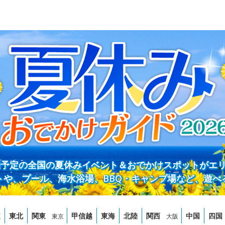
開催予定の全国の夏休みイベント＆おでかけスポットがエ
トや、プール、海水浴場、BBQ・キャンプ場など、遊べ
道
東北
関東
甲信越
東海
北陸
関西
中国
四国
東京
大阪