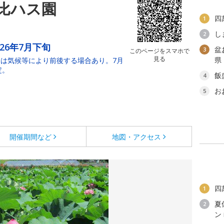
比ハス園
四
1
し
2
026年7月下旬
盆
3
このページをスマホで
見る
県
は気候等により前後する場合あり。7月
定。
飯
4
お
5
開催期間など
地図・アクセス
四
1
夏
2
ン