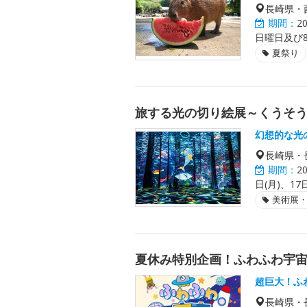
長崎県・
期間：
2
日曜日及び8
夏祭り
旅する光の切り絵展～くうそう
幻想的な光
長崎県・
期間：
2
日(月)、17日
美術展
夏休み特別企画！ふわふわ宇宙ス
超巨大！ふ
長崎県・