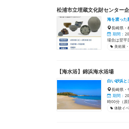
松浦市立埋蔵文化財センター
海を渡った
長崎県・
期間：
2
場合は翌平
美術展
【海水浴】錦浜海水浴場
白い砂浜と
長崎県・
期間：
2
時00分（
体験イ