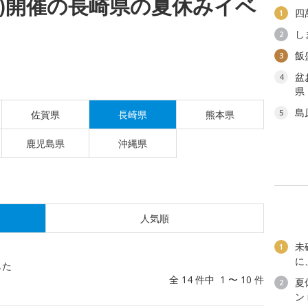
(日)開催の長崎県の夏休みイベ
四
1
し
2
飯
3
盆
4
県
島
5
佐賀県
長崎県
熊本県
鹿児島県
沖縄県
人気順
未
1
に
した
全 14 件中 1 〜 10 件
夏
2
ン