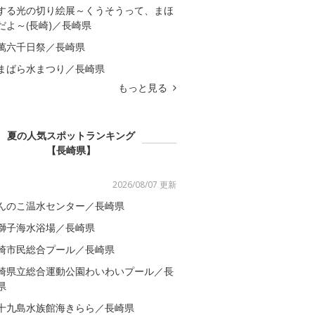
する光の切り絵展～くうそうって、まほ
だよ～(長崎)／長崎県
萬六千日祭／長崎県
まばら水まつり／長崎県
もっと見る
夏の人気スポットランキング
【長崎県】
2026/08/07 更新
んのこ温水センター／長崎県
獅子海水浴場／長崎県
崎市民総合プール／長崎県
崎県立総合運動公園わいわいプール／長
県
十九島水族館海きらら／長崎県