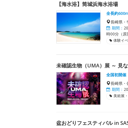
【海水浴】筒城浜海水浴場
全長約60
長崎県・
期間：
2
時00分（
体験イ
未確認生物（UMA）展 ～ 見
全国初開催
長崎県・
期間：
2
美術展
盆おどりフェスティバル in SA