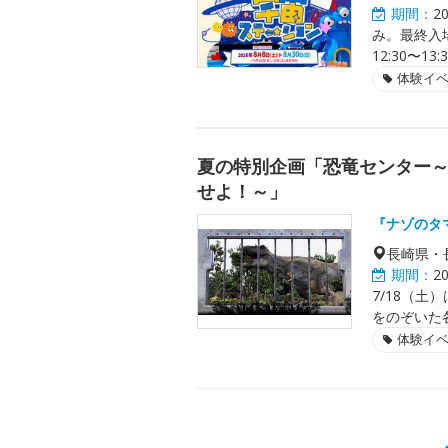
期間：
2
み。最終入場1
12:30〜
体験イ
夏の特別企画「恐竜センター
せよ！～」
『ナゾのタ
長崎県・
期間：
2
7/18（土
をのぞいた各
体験イ