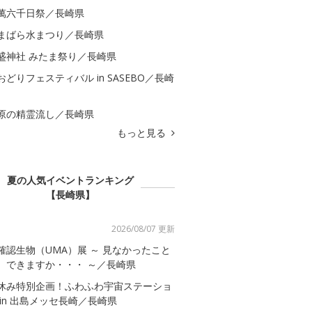
萬六千日祭／長崎県
まばら水まつり／長崎県
盛神社 みたま祭り／長崎県
おどりフェスティバル in SASEBO／長崎
原の精霊流し／長崎県
もっと見る
夏の人気イベントランキング
【長崎県】
2026/08/07 更新
確認生物（UMA）展 ～ 見なかったこと
、できますか・・・ ～／長崎県
休み特別企画！ふわふわ宇宙ステーショ
 in 出島メッセ長崎／長崎県