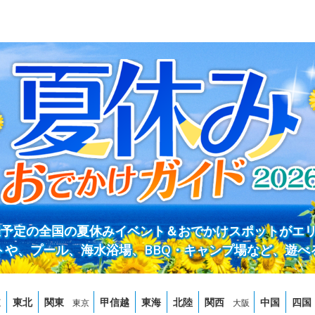
開催予定の全国の夏休みイベント＆おでかけスポットがエ
トや、プール、海水浴場、BBQ・キャンプ場など、遊べ
道
東北
関東
甲信越
東海
北陸
関西
中国
四国
東京
大阪