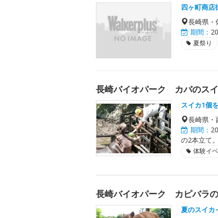
四ヶ町商店
長崎県・
期間：
2
夏祭り
長崎バイオパーク カバのス
スイカ1個
長崎県・
期間：
2
の2本立て
体験イ
長崎バイオパーク カピバラ
夏のスイカ