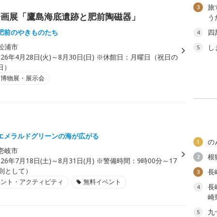
旅
3
企画展「鷹島海底遺跡と肥前陶磁器」
う
肥前のやきものたち
四
4
松浦市
し
5
026年4月28日(火)～8月30日(日) ※休館日：月曜日（祝日の
日）
・博物展・展示会
エメラルドグリーンの海が広がる
の
1
壱岐市
根
2
026年7月18日(土)～8月31日(月) ※警備時間：9時00分～17
原則として）
長
3
ベント・アクティビティ
無料イベント
長
4
崎
九
5