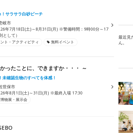
0m！サラサラ白砂ビーチ
壱岐市
026年7月18日(土)～8月31日(月) ※警備時間：9時00分～17
原則として）
最近見
ベント・アクティビティ
無料イベント
ん。
なかったことに、できますか・・・ ～
！未確認生物のすべてを体感！
佐世保市
026年8月1日(土)～31日(月) ※最終入場 17:30
・博物展・展示会
SEBO