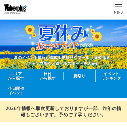
MENU
夏のイベント情報が満載！夏祭りやプール、海水浴場、
キャンプ場など遊べるスポットを大紹介
エリア
日付
イベント
夏祭り
から探す
から探す
ランキング
今日開催
イベント
2026年情報へ順次更新しておりますが一部、昨年の情
報もございます。予めご了承ください。