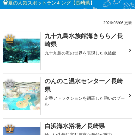
夏の人気スポットランキング【長崎県】
2026/08/06 更新
九十九島水族館海きらら／長
1
崎県
九十九島の海の世界を表現した水族館
のんのこ温水センター／長崎
2
県
定番アトラクションを網羅した憩いのプー
ル
白浜海水浴場／長崎県
3
珍しい生物に富む豊富な自然が魅力