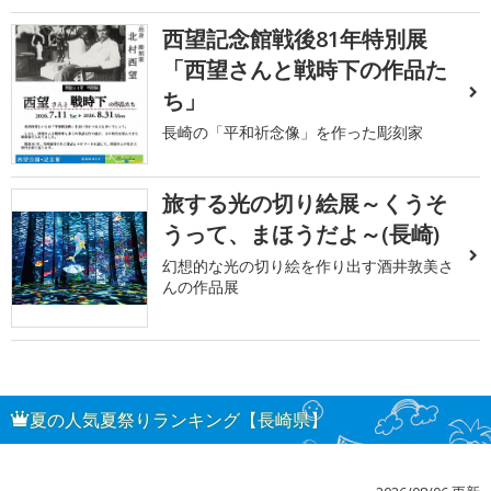
西望記念館戦後81年特別展
「西望さんと戦時下の作品た
ち」
長崎の「平和祈念像」を作った彫刻家
旅する光の切り絵展～くうそ
うって、まほうだよ～(長崎)
幻想的な光の切り絵を作り出す酒井敦美さ
んの作品展
夏の人気夏祭りランキング【長崎県】