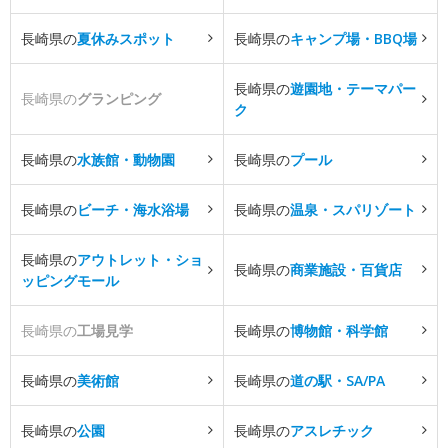
長崎県の
夏休みスポット
長崎県の
キャンプ場・BBQ場
長崎県の
遊園地・テーマパー
長崎県の
グランピング
ク
長崎県の
水族館・動物園
長崎県の
プール
長崎県の
ビーチ・海水浴場
長崎県の
温泉・スパリゾート
長崎県の
アウトレット・ショ
長崎県の
商業施設・百貨店
ッピングモール
長崎県の
工場見学
長崎県の
博物館・科学館
長崎県の
美術館
長崎県の
道の駅・SA/PA
長崎県の
公園
長崎県の
アスレチック