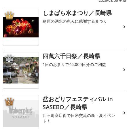
2026/08/06 更新
しまばら水まつり／長崎県
1
島原の湧水の恵みに感謝するまつり
四萬六千日祭／長崎県
2
1日のお参りで46,000日分のご利益
盆おどりフェスティバル in
3
SASEBO／長崎県
四ヶ町商店街で日米交流の新・夏イベン
ト！