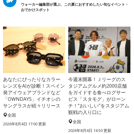
ウォーカー編集部が選ぶ、この夏におすすめしたい旬なイベント・
おでかけスポット
あなたにぴったりなカラー
今週末開幕！Ｊリーグのス
レンズをAIが診断！スペイン
タジアムグルメ約2000店舗
発アイウェアブランドなど
をガイドする食べログサー
「OWNDAYS」イチオシの
ビス「スタモグ」がローン
サングラスが続々リリース
チ！“おいしい”をスタジアム
観戦の入り口に
全国
全国
2026年8月4日 17:00
更新
2026年8月4日 14:50
更新