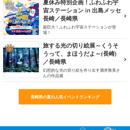
夏休み特別企画！ふわふわ宇
2
宙ステーション in 出島メッセ
長崎／長崎県
超巨大！ふわふわ宇宙ステーションが登
場！
旅する光の切り絵展～くうそ
3
うって、まほうだよ～(長崎)
／長崎県
幻想的な光の切り絵を作り出す酒井敦美さ
んの作品展
長崎県の夏の人気イベントランキング