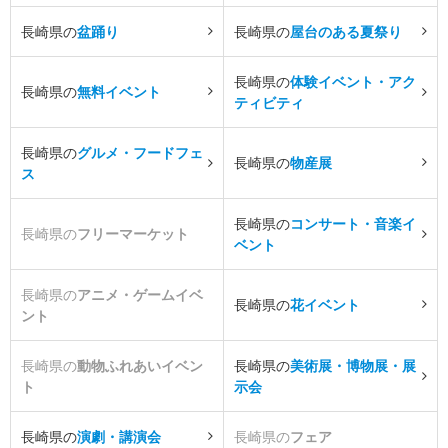
長崎県の
盆踊り
長崎県の
屋台のある夏祭り
長崎県の
体験イベント・アク
長崎県の
無料イベント
ティビティ
長崎県の
グルメ・フードフェ
長崎県の
物産展
ス
長崎県の
コンサート・音楽イ
長崎県の
フリーマーケット
ベント
長崎県の
アニメ・ゲームイベ
長崎県の
花イベント
ント
長崎県の
動物ふれあいイベン
長崎県の
美術展・博物展・展
ト
示会
長崎県の
演劇・講演会
長崎県の
フェア