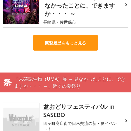
なかったことに、できます
か・・・ ～
長崎県・佐世保市
閲覧履歴をもっと見る
「未確認生物（UMA）展 ～ 見なかったことに、でき
ますか・・・ ～」近くの夏祭り
盆おどりフェスティバル in
SASEBO
四ヶ町商店街で日米交流の新・夏イベン
ト！