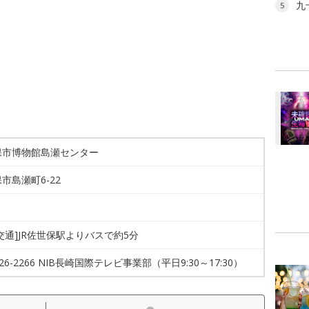
九
5
保市博物館島瀬センター
市島瀬町6-22
交通]JR佐世保駅よりバスで約5分
-826-2266 NIB長崎国際テレビ事業部（平日9:30～17:30）