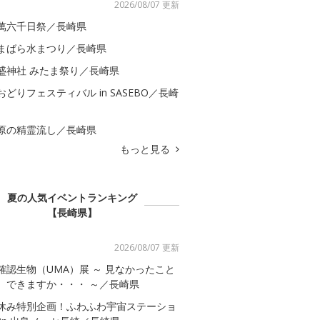
2026/08/07 更新
萬六千日祭／長崎県
まばら水まつり／長崎県
盛神社 みたま祭り／長崎県
おどりフェスティバル in SASEBO／長崎
原の精霊流し／長崎県
もっと見る
夏の人気イベントランキング
【長崎県】
2026/08/07 更新
確認生物（UMA）展 ～ 見なかったこと
、できますか・・・ ～／長崎県
休み特別企画！ふわふわ宇宙ステーショ