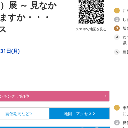
）展 ～ 見なか
四
1
ますか・・・
し
2
ス
飯
3
スマホで地図を見る
盆
4
県
31日(月)
島
5
ンキング：第1位
未
1
開催期間など
地図・アクセス
に
夏
2