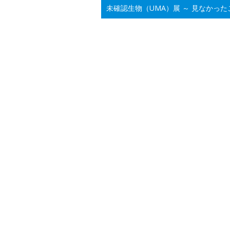
未確認生物（UMA）展 ～ 見なかっ