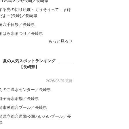
 in 出島メッセ長崎／長崎県
する光の切り絵展～くうそうって、まほ
だよ～(長崎)／長崎県
萬六千日祭／長崎県
まばら水まつり／長崎県
もっと見る
夏の人気スポットランキング
【長崎県】
2026/08/07 更新
んのこ温水センター／長崎県
獅子海水浴場／長崎県
崎市民総合プール／長崎県
崎県立総合運動公園わいわいプール／長
県