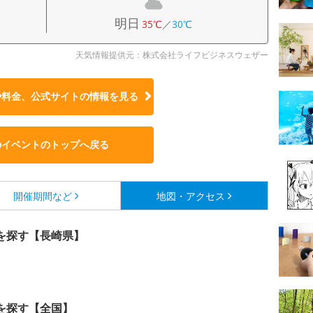
明日
35℃
／
30℃
天気情報提供元：株式会社ライフビジネスウェザー
や料金、公式サイトの
情報を見る
のイベントのトップへ戻る
開催期間など
地図・アクセス
を探す【長崎県】
を探す【全国】