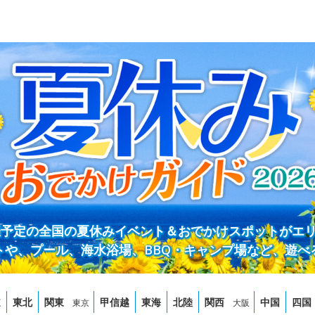
開催予定の全国の夏休みイベント＆おでかけスポットがエ
トや、プール、海水浴場、BBQ・キャンプ場など、遊べ
道
東北
関東
甲信越
東海
北陸
関西
中国
四国
東京
大阪