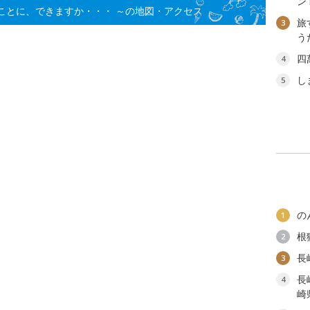
ン
たことに、できますか・・・ ～の地図・アクセス
旅
3
う
四
4
し
5
の
1
根
2
長
3
長
4
崎