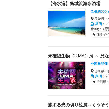
【海水浴】筒城浜海水浴場
全長約60
長崎県・
期間：
2
時00分（
体験イ
未確認生物（UMA）展 ～ 見
全国初開催
長崎県・
期間：
2
美術展
旅する光の切り絵展～くうそう