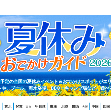
開催予定の全国の夏休みイベント＆おでかけスポットがエ
トや、プール、海水浴場、BBQ・キャンプ場など、遊べ
道
東北
関東
甲信越
東海
北陸
関西
中国
四国
東京
大阪