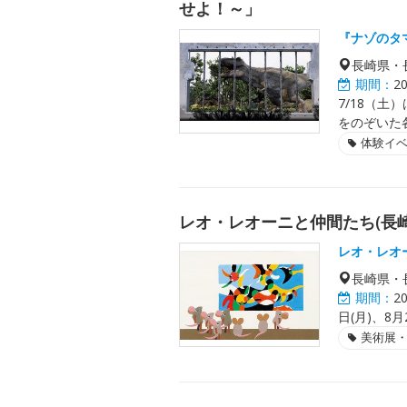
せよ！～」
『ナゾのタ
長崎県・
期間：
2
7/18（土
をのぞいた各
体験イ
レオ・レオーニと仲間たち(長崎
レオ・レオ
長崎県・
期間：
2
日(月)、8月
美術展