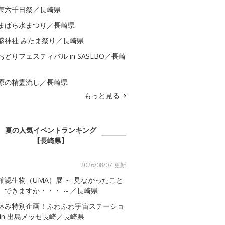
萬六千日祭／長崎県
まばら水まつり／長崎県
盛神社 みたま祭り／長崎県
おどりフェスティバル in SASEBO／長崎
原の精霊流し／長崎県
もっと見る
夏の人気イベントランキング
【長崎県】
2026/08/07 更新
確認生物（UMA）展 ～ 見なかったこと
、できますか・・・ ～／長崎県
休み特別企画！ふわふわ宇宙ステーショ
 in 出島メッセ長崎／長崎県