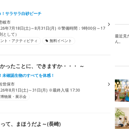
0m！サラサラ白砂ビーチ
壱岐市
026年7月18日(土)～8月31日(月) ※警備時間：9時00分～17
原則として）
最近見
ベント・アクティビティ
無料イベント
ん。
なかったことに、できますか・・・ ～
！未確認生物のすべてを体感！
佐世保市
026年8月1日(土)～31日(月) ※最終入場 17:30
・博物展・展示会
って、まほうだよ～(長崎)