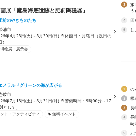
旅
3
企画展「鷹島海底遺跡と肥前陶磁器」
う
肥前のやきものたち
四
4
松浦市
し
5
026年4月28日(火)～8月30日(日) ※休館日：月曜日（祝日の
日）
・博物展・展示会
エメラルドグリーンの海が広がる
の
1
壱岐市
根
2
026年7月18日(土)～8月31日(月) ※警備時間：9時00分～17
原則として）
長
3
ベント・アクティビティ
無料イベント
長
4
崎
九
5