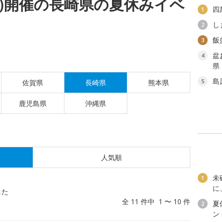
(土)開催の長崎県の夏休みイベ
四
1
し
2
飯
3
盆
4
県
島
5
佐賀県
長崎県
熊本県
鹿児島県
沖縄県
人気順
未
1
に
した
全 11 件中 1 〜 10 件
夏
2
ン