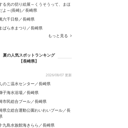
する光の切り絵展～くうそうって、まほ
だよ～(長崎)／長崎県
萬六千日祭／長崎県
まばら水まつり／長崎県
もっと見る
夏の人気スポットランキング
【長崎県】
2026/08/07 更新
んのこ温水センター／長崎県
獅子海水浴場／長崎県
崎市民総合プール／長崎県
崎県立総合運動公園わいわいプール／長
県
十九島水族館海きらら／長崎県