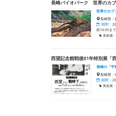
長崎バイオパーク 世界のカ
世界のカブ
長崎県・
期間：
2
前16:00ま
美術展
西望記念館戦後81年特別展「
長崎の「平
長崎県・
期間：
2
美術展