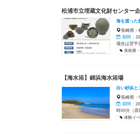
松浦市立埋蔵文化財センター
海を渡った
長崎県・
期間：
2
場合は翌平
美術展
【海水浴】錦浜海水浴場
白い砂浜と
長崎県・
期間：
2
時00分（
体験イ