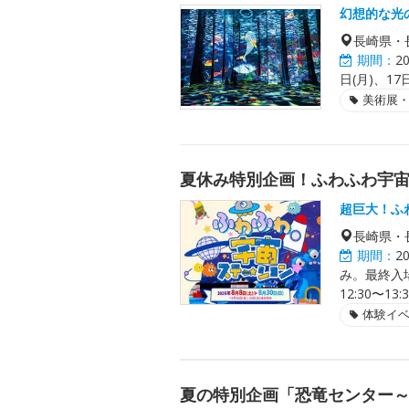
幻想的な光
長崎県・
期間：
2
日(月)、17日
美術展
夏休み特別企画！ふわふわ宇宙ス
超巨大！ふ
長崎県・
期間：
2
み。最終入場1
12:30〜
体験イ
夏の特別企画「恐竜センター