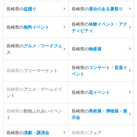
長崎県の
盆踊り
長崎県の
屋台のある夏祭り
長崎県の
体験イベント・アク
長崎県の
無料イベント
ティビティ
長崎県の
グルメ・フードフェ
長崎県の
物産展
ス
長崎県の
コンサート・音楽イ
長崎県の
フリーマーケット
ベント
長崎県の
アニメ・ゲームイベ
長崎県の
花イベント
ント
長崎県の
動物ふれあいイベン
長崎県の
美術展・博物展・展
ト
示会
長崎県の
演劇・講演会
長崎県の
フェア