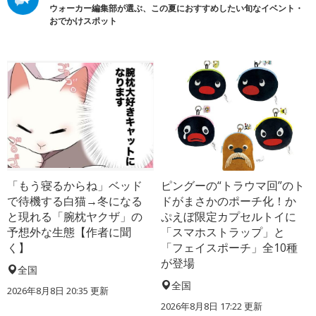
ウォーカー編集部が選ぶ、この夏におすすめしたい旬なイベント・
おでかけスポット
「もう寝るからね」ベッド
ピングーの“トラウマ回”のト
で待機する白猫→冬になる
ドがまさかのポーチ化！か
と現れる「腕枕ヤクザ」の
ぷえぼ限定カプセルトイに
予想外な生態【作者に聞
「スマホストラップ」と
く】
「フェイスポーチ」全10種
が登場
全国
全国
2026年8月8日 20:35
更新
2026年8月8日 17:22
更新