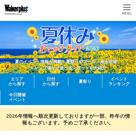
MENU
夏のイベント情報が満載！夏祭りやプール、海水浴場、
キャンプ場など遊べるスポットを大紹介
エリア
日付
イベント
夏祭り
から探す
から探す
ランキング
今日開催
イベント
2026年情報へ順次更新しておりますが一部、昨年の情
報もございます。予めご了承ください。