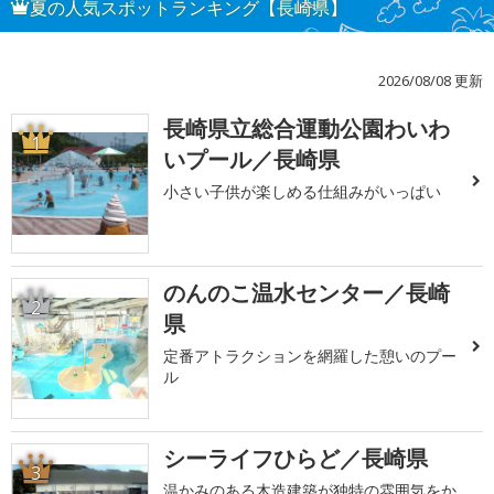
夏の人気スポットランキング【長崎県】
2026/08/08 更新
長崎県立総合運動公園わいわ
1
いプール／長崎県
小さい子供が楽しめる仕組みがいっぱい
のんのこ温水センター／長崎
2
県
定番アトラクションを網羅した憩いのプー
ル
シーライフひらど／長崎県
3
温かみのある木造建築が独特の雰囲気をか