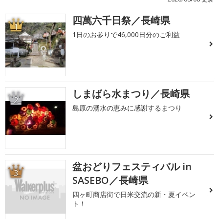
四萬六千日祭／長崎県
1
1日のお参りで46,000日分のご利益
しまばら水まつり／長崎県
2
島原の湧水の恵みに感謝するまつり
盆おどりフェスティバル in
3
SASEBO／長崎県
四ヶ町商店街で日米交流の新・夏イベン
ト！