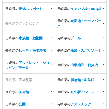
長崎県の
夏休みスポット
長崎県の
キャンプ場・BBQ場
長崎県の
遊園地・テーマパー
長崎県の
グランピング
ク
長崎県の
水族館・動物園
長崎県の
プール
長崎県の
ビーチ・海水浴場
長崎県の
温泉・スパリゾート
長崎県の
アウトレット・ショ
長崎県の
商業施設・百貨店
ッピングモール
長崎県の
工場見学
長崎県の
博物館・科学館
長崎県の
美術館
長崎県の
道の駅・SA/PA
長崎県の
公園
長崎県の
アスレチック