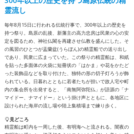
300年以上の歴史を持つ島原伝統の精
霊流し
毎年8月15日に行われる伝統行事で、300年以上の歴史を
持つ祭り。島原の乱後、新藩主の高力忠房は民衆の心の安
定を図るため、神社仏閣を再建させ仏教を盛んにした。そ
の風習のひとつが盂蘭盆(うらぼん)の精霊船での送り出し
であり、民衆に広まっていた。この祭りの精霊船は、和紙
を貼った多面体の火袋に短冊状の「はかま」や花をかたど
った装飾品などを取り付けた、独特の形の切子灯ろうが飾
られている。日暮れとともに若者たちが担いで故人宅や町
内の集会所を出発すると、「南無阿弥陀仏」が語源の「ナ
マイドー、ナマイドー」という掛け声とともに、各地区に
設けられた海岸の流し場や陸上集積場まで練り歩く。
見どころ
精霊船は町内を一周した後、有明海へと流される。闇夜の