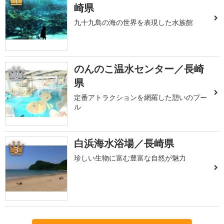
1
崎県
九十九島の海の世界を表現した水族館
のんのこ温水センター／長崎
2
県
定番アトラクションを網羅した憩いのプー
ル
白浜海水浴場／長崎県
3
珍しい生物に富む豊富な自然が魅力