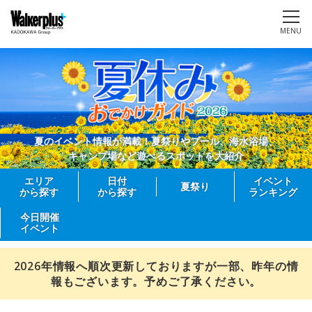
MENU
夏のイベント情報が満載！夏祭りやプール、海水浴場、
キャンプ場など遊べるスポットを大紹介
エリア
日付
イベント
夏祭り
から探す
から探す
ランキング
今日開催
イベント
2026年情報へ順次更新しておりますが一部、昨年の情
報もございます。予めご了承ください。