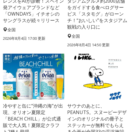
レンズをAIが診断！スペイン
タジアムグルメ約2000店舗
発アイウェアブランドなど
をガイドする食べログサー
「OWNDAYS」イチオシの
ビス「スタモグ」がローン
サングラスが続々リリース
チ！“おいしい”をスタジアム
観戦の入り口に
全国
全国
2026年8月4日 17:00
更新
2026年8月4日 14:50
更新
冷やすと缶に“沖縄の海”が出
サウナのあとに、
現、オリオン夏限定
PEANUTS。スヌーピーデザ
「BEACH CHILL」が公式通
インのオリジナルの冊子と
販で大人気！夏限定クラフ
ステッカーが無料でもらえ
ト2種も登場
る企画が全国33の温浴施設