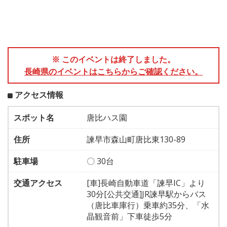
※ このイベントは終了しました。
長崎県のイベントはこちらからご確認ください。
アクセス情報
スポット名
唐比ハス園
住所
諫早市森山町唐比東130-89
駐車場
〇 30台
交通アクセス
[車]長崎自動車道「諫早IC」より
30分[公共交通]JR諫早駅からバス
（唐比車庫行）乗車約35分、「水
晶観音前」下車徒歩5分