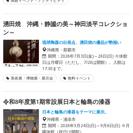
体験イベント・アクティビティ
湧田焼 沖縄・静謐の美～神田淡平コレクショ
ン～
琉球陶器の出発点、湧田焼の優品が勢揃い
沖縄県・那覇市
期間：
2026年7月3日(金)～26日(日) ※休館
日は月曜日（ただし、7/20は開館）。入館は
17:30まで。
美術展・博物展・展示会
無料イベント
令和8年度第1期常設展日本と輪島の漆器
日本と輪島の漆器をテーマに展示。
沖縄県・浦添市
期間：
2026年5月24日(日)～9月6日(日) ※月
曜休館（祝日は開館）