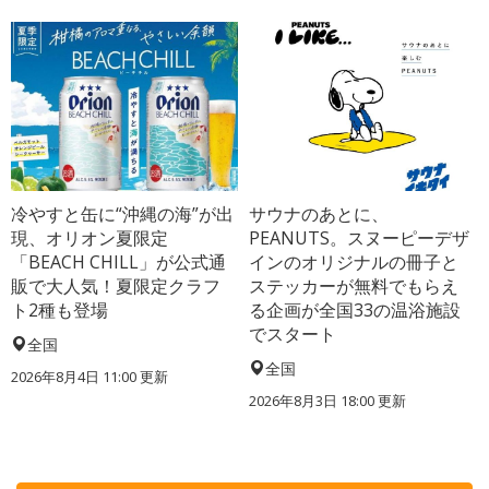
冷やすと缶に“沖縄の海”が出
サウナのあとに、
現、オリオン夏限定
PEANUTS。スヌーピーデザ
「BEACH CHILL」が公式通
インのオリジナルの冊子と
販で大人気！夏限定クラフ
ステッカーが無料でもらえ
ト2種も登場
る企画が全国33の温浴施設
でスタート
全国
全国
2026年8月4日 11:00
更新
2026年8月3日 18:00
更新