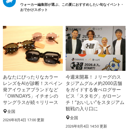
ウォーカー編集部が選ぶ、この夏におすすめしたい旬なイベント・
おでかけスポット
あなたにぴったりなカラー
今週末開幕！Ｊリーグのス
レンズをAIが診断！スペイン
タジアムグルメ約2000店舗
発アイウェアブランドなど
をガイドする食べログサー
「OWNDAYS」イチオシの
ビス「スタモグ」がローン
サングラスが続々リリース
チ！“おいしい”をスタジアム
観戦の入り口に
全国
全国
2026年8月4日 17:00
更新
2026年8月4日 14:50
更新