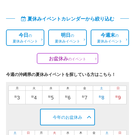
夏休みイベントカレンダーから絞り込む
今日
明日
今週末
の
の
の
夏休みイベント
夏休みイベント
夏休みイベント
お盆休み
の
イベント
今週の沖縄県の夏休みイベントを探している方はこちら！
月
火
水
木
金
土
日
8/
8/
8/
8/
8/
8/
8/
3
4
5
6
7
8
9
今年のお盆休み
土
日
月
火
水
木
金
土
日