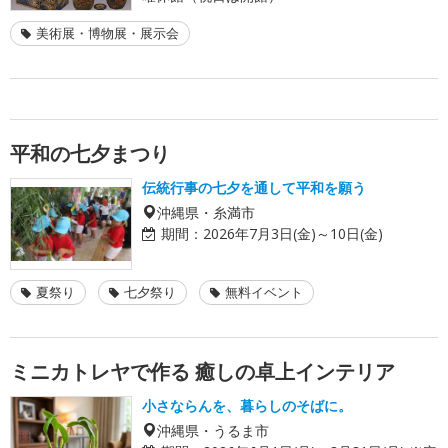
美術展・博物展・展示会
平和の七夕まつり
伝統行事の七夕を通して平和を願う
沖縄県・糸満市
期間：
2026年7月3日(金)～10日(金)
夏祭り
七夕祭り
無料イベント
ミニカトレヤで作る 癒しの卓上インテリア
小さならんを、暮らしのそばに。
沖縄県・うるま市