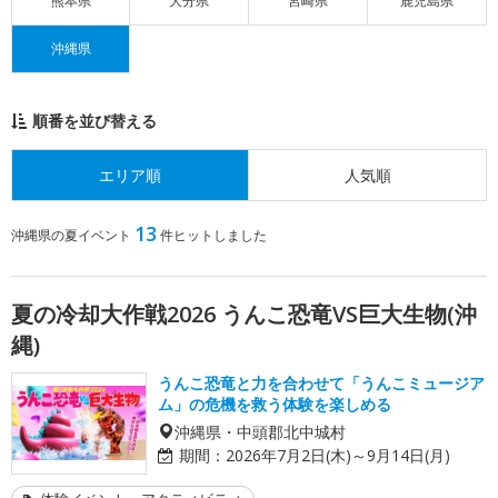
熊本県
大分県
宮崎県
鹿児島県
沖縄県
順番を並び替える
エリア順
人気順
13
沖縄県の夏イベント
件ヒットしました
夏の冷却大作戦2026 うんこ恐竜VS巨大生物(沖
縄)
うんこ恐竜と力を合わせて「うんこミュージア
ム」の危機を救う体験を楽しめる
沖縄県・中頭郡北中城村
期間：
2026年7月2日(木)～9月14日(月)