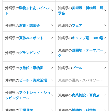
沖縄県の
動物ふれあいイベン
沖縄県の
美術展・博物展・展
ト
示会
沖縄県の
演劇・講演会
沖縄県の
フェア
沖縄県の
夏休みスポット
沖縄県の
キャンプ場・BBQ場
沖縄県の
遊園地・テーマパー
沖縄県の
グランピング
ク
沖縄県の
水族館・動物園
沖縄県の
プール
沖縄県の
ビーチ・海水浴場
沖縄県の
温泉・スパリゾート
沖縄県の
アウトレット・ショ
沖縄県の
商業施設・百貨店
ッピングモール
沖縄県の
工場見学
沖縄県の
博物館・科学館