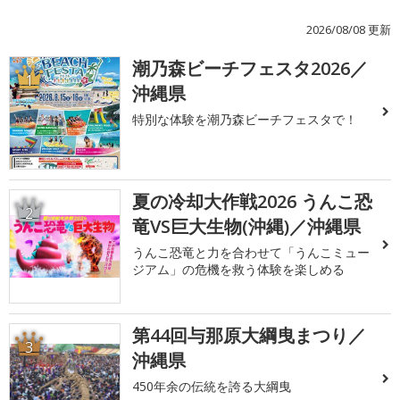
2026/08/08 更新
潮乃森ビーチフェスタ2026／
1
沖縄県
特別な体験を潮乃森ビーチフェスタで！
夏の冷却大作戦2026 うんこ恐
2
竜VS巨大生物(沖縄)／沖縄県
うんこ恐竜と力を合わせて「うんこミュー
ジアム」の危機を救う体験を楽しめる
第44回与那原大綱曳まつり／
3
沖縄県
450年余の伝統を誇る大綱曳