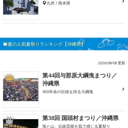
九州 / 熊本県
夏の人気夏祭りランキング【沖縄県】
2026/08/08 更新
第44回与那原大綱曳まつり／
1
沖縄県
450年余の伝統を誇る大綱曳
第38回 国頭村まつり／沖縄県
2
海と山、伝統芸能を肌で感じる夏祭り