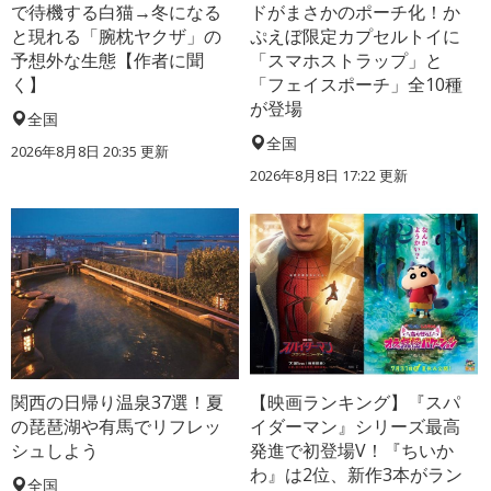
で待機する白猫→冬になる
ドがまさかのポーチ化！か
と現れる「腕枕ヤクザ」の
ぷえぼ限定カプセルトイに
予想外な生態【作者に聞
「スマホストラップ」と
く】
「フェイスポーチ」全10種
が登場
全国
全国
2026年8月8日 20:35
更新
2026年8月8日 17:22
更新
関西の日帰り温泉37選！夏
【映画ランキング】『スパ
の琵琶湖や有馬でリフレッ
イダーマン』シリーズ最高
シュしよう
発進で初登場V！『ちいか
わ』は2位、新作3本がラン
全国