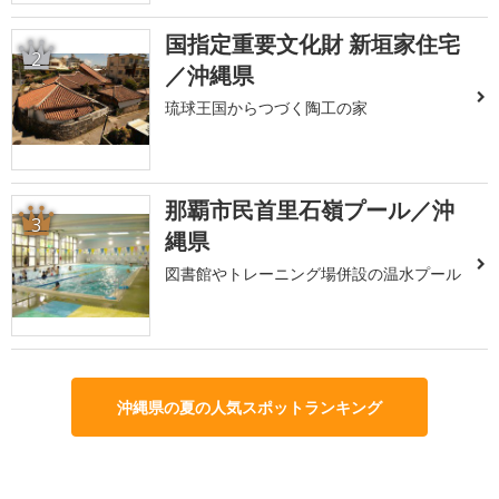
国指定重要文化財 新垣家住宅
2
／沖縄県
琉球王国からつづく陶工の家
那覇市民首里石嶺プール／沖
3
縄県
図書館やトレーニング場併設の温水プール
沖縄県の夏の人気スポットランキング