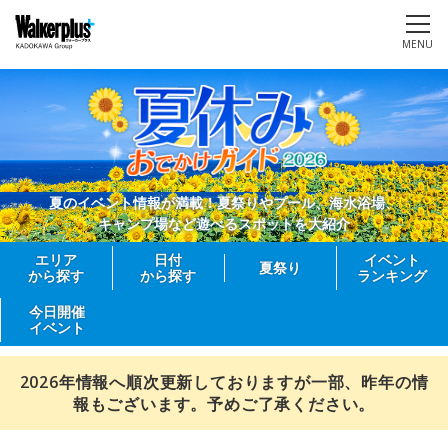
MENU
夏のイベント情報が満載！夏祭りやプール、海水浴場、
キャンプ場など遊べるスポットを大紹介
エリア
日付
イベント
夏祭り
から探す
から探す
ランキング
今日開催
イベント
2026年情報へ順次更新しておりますが一部、昨年の情
報もございます。予めご了承ください。