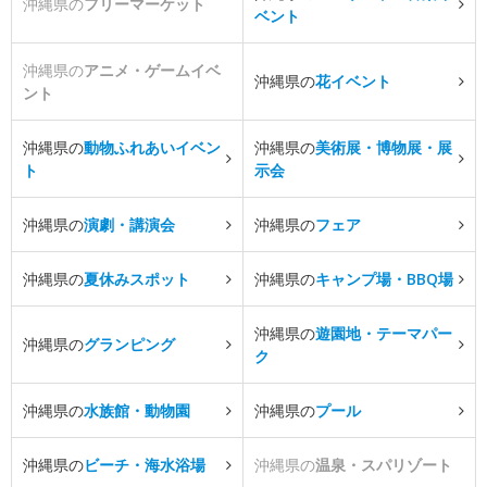
沖縄県の
フリーマーケット
ベント
沖縄県の
アニメ・ゲームイベ
沖縄県の
花イベント
ント
沖縄県の
動物ふれあいイベン
沖縄県の
美術展・博物展・展
ト
示会
沖縄県の
演劇・講演会
沖縄県の
フェア
沖縄県の
夏休みスポット
沖縄県の
キャンプ場・BBQ場
沖縄県の
遊園地・テーマパー
沖縄県の
グランピング
ク
沖縄県の
水族館・動物園
沖縄県の
プール
沖縄県の
ビーチ・海水浴場
沖縄県の
温泉・スパリゾート