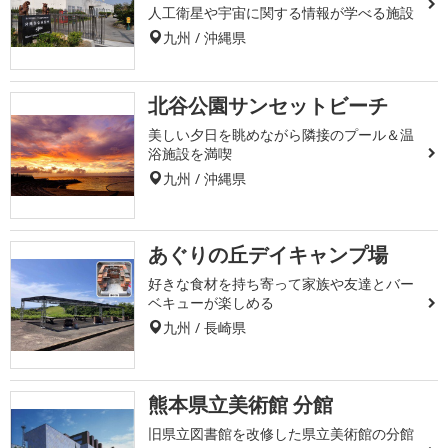
人工衛星や宇宙に関する情報が学べる施設
九州 / 沖縄県
北谷公園サンセットビーチ
美しい夕日を眺めながら隣接のプール＆温
浴施設を満喫
九州 / 沖縄県
あぐりの丘デイキャンプ場
好きな食材を持ち寄って家族や友達とバー
ベキューが楽しめる
九州 / 長崎県
熊本県立美術館 分館
旧県立図書館を改修した県立美術館の分館