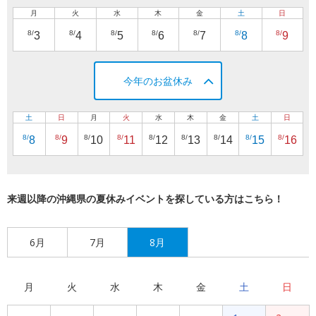
月
火
水
木
金
土
日
8/
8/
8/
8/
8/
8/
8/
3
4
5
6
7
8
9
今年のお盆休み
土
日
月
火
水
木
金
土
日
8/
8/
8/
8/
8/
8/
8/
8/
8/
8
9
10
11
12
13
14
15
16
来週以降の沖縄県の夏休みイベントを探している方はこちら！
6月
7月
8月
月
火
水
木
金
土
日