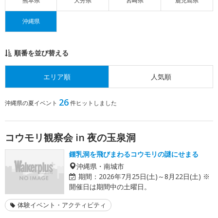
熊本県
大分県
宮崎県
鹿児島県
沖縄県
順番を並び替える
エリア順
人気順
26
沖縄県の夏イベント
件ヒットしました
コウモリ観察会 in 夜の玉泉洞
鍾乳洞を飛びまわるコウモリの謎にせまる
沖縄県・南城市
期間：
2026年7月25日(土)～8月22日(土) ※
開催日は期間中の土曜日。
体験イベント・アクティビティ