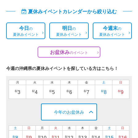
夏休みイベントカレンダーから絞り込む
今日
明日
今週末
の
の
の
夏休みイベント
夏休みイベント
夏休みイベント
お盆休み
の
イベント
今週の沖縄県の夏休みイベントを探している方はこちら！
月
火
水
木
金
土
日
8/
8/
8/
8/
8/
8/
8/
3
4
5
6
7
8
9
今年のお盆休み
土
日
月
火
水
木
金
土
日
8/
8/
8/
8/
8/
8/
8/
8/
8/
8
9
10
11
12
13
14
15
16