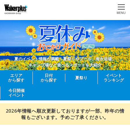
MENU
夏のイベント情報が満載！夏祭りやプール、海水浴場、
キャンプ場など遊べるスポットを大紹介
エリア
日付
イベント
夏祭り
から探す
から探す
ランキング
今日開催
イベント
2026年情報へ順次更新しておりますが一部、昨年の情
報もございます。予めご了承ください。