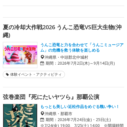
夏の冷却大作戦2026 うんこ恐竜VS巨大生物(沖
縄)
うんこ恐竜と力を合わせて「うんこミュージア
ム」の危機を救う体験を楽しめる
沖縄県・中頭郡北中城村
期間：
2026年7月2日(木)～9月14日(月)
体験イベント・アクティビティ
弦巻楽団『死にたいヤツら』那覇公演
もっとも美しい近松作品をめぐる醜い争い！
沖縄県・那覇市
期間：
2026年7月24日(金)・25日(土)
※7/24(金) 19:00、7/25(土) 14:00 ※開場時間