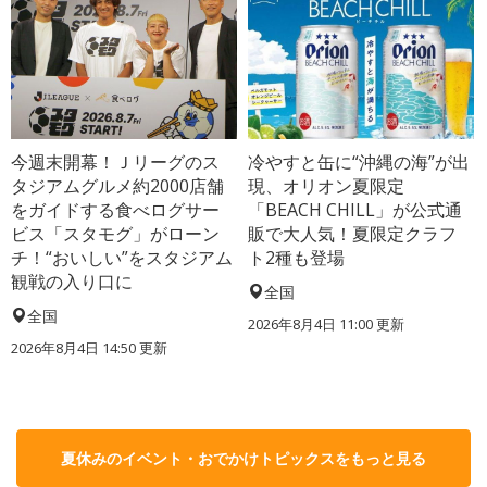
今週末開幕！Ｊリーグのス
冷やすと缶に“沖縄の海”が出
タジアムグルメ約2000店舗
現、オリオン夏限定
をガイドする食べログサー
「BEACH CHILL」が公式通
ビス「スタモグ」がローン
販で大人気！夏限定クラフ
チ！“おいしい”をスタジアム
ト2種も登場
観戦の入り口に
全国
全国
2026年8月4日 11:00
更新
2026年8月4日 14:50
更新
夏休みのイベント・おでかけトピックスをもっと見る