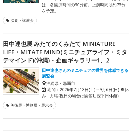
は、各開演時間の30分前。上演時間は約75分
を予定。
演劇・講演会
田中達也展 みたてのくみたて MINIATURE
LIFE・MITATE MIND(ミニチュアライフ・ミタ
テマインド)(沖縄)・企画ギャラリー1、2
田中達也さんのミニチュアの世界を体感できる
展覧会
沖縄県・那覇市
期間：
2026年7月18日(土)～9月6日(日) ※休
み：月曜(祝日の場合は開館し翌平日休館)
美術展・博物展・展示会