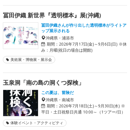
冨田伊織 新世界『透明標本』展(沖縄)
冨田伊織さんが作り出した透明標本がライトア
ップ展示される
沖縄県・浦添市
期間：
2026年7月17日(金)～9月6日(日) ※休
み：月曜(祝日の場合は開館)
美術展・博物展・展示会
玉泉洞「南の島の洞くつ探検」
この夏は、冒険だ
沖縄県・南城市
期間：
2026年7月18日(土)～9月30日(水) ※
平日・土日祝祭日共通 10:00～（1ツアー/日）
体験イベント・アクティビティ