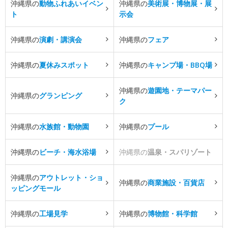
沖縄県の
動物ふれあいイベン
沖縄県の
美術展・博物展・展
ト
示会
沖縄県の
演劇・講演会
沖縄県の
フェア
沖縄県の
夏休みスポット
沖縄県の
キャンプ場・BBQ場
沖縄県の
遊園地・テーマパー
沖縄県の
グランピング
ク
沖縄県の
水族館・動物園
沖縄県の
プール
沖縄県の
ビーチ・海水浴場
沖縄県の
温泉・スパリゾート
沖縄県の
アウトレット・ショ
沖縄県の
商業施設・百貨店
ッピングモール
沖縄県の
工場見学
沖縄県の
博物館・科学館