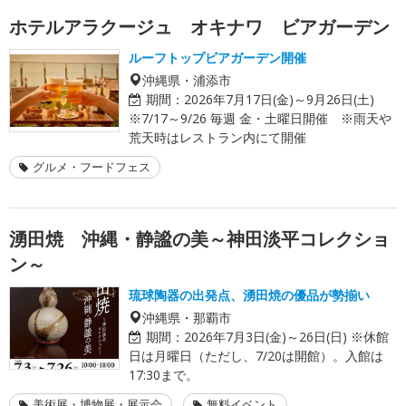
ホテルアラクージュ オキナワ ビアガーデン
ルーフトップビアガーデン開催
沖縄県・浦添市
期間：
2026年7月17日(金)～9月26日(土)
※7/17～9/26 毎週 金・土曜日開催 ※雨天や
荒天時はレストラン内にて開催
グルメ・フードフェス
湧田焼 沖縄・静謐の美～神田淡平コレクショ
ン～
琉球陶器の出発点、湧田焼の優品が勢揃い
沖縄県・那覇市
期間：
2026年7月3日(金)～26日(日) ※休館
日は月曜日（ただし、7/20は開館）。入館は
17:30まで。
美術展・博物展・展示会
無料イベント