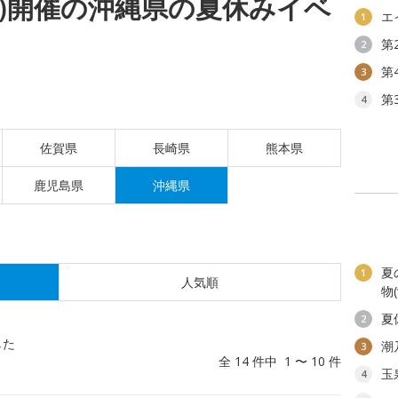
(日)開催の沖縄県の夏休みイベ
エ
1
第
2
第
3
第
4
佐賀県
長崎県
熊本県
鹿児島県
沖縄県
夏
1
人気順
物
夏
2
した
潮
3
全 14 件中 1 〜 10 件
玉
4