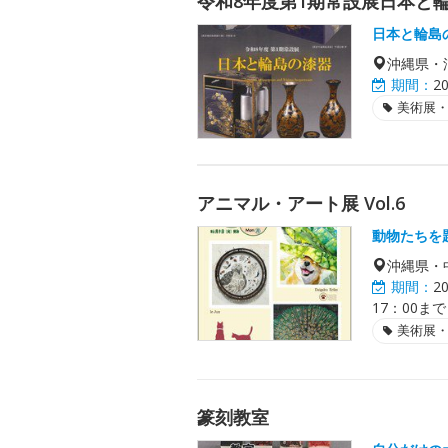
令和8年度第1期常設展日本と
日本と輪島
沖縄県・
期間：
2
美術展
アニマル・アート展 Vol.6
動物たちを
沖縄県・
期間：
2
17：00まで
美術展
篆刻教室