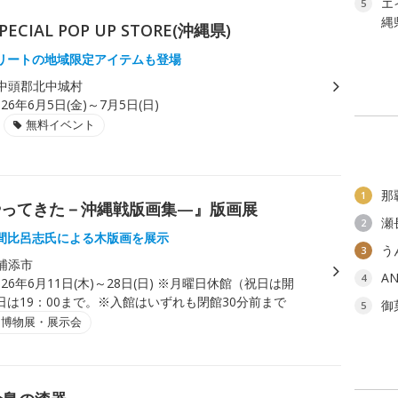
エ
5
縄
AL POP UP STORE(沖縄県)
リートの地域限定アイテムも登場
中頭郡北中城村
026年6月5日(金)～7月5日(日)
無料イベント
那
1
やってきた－沖縄戦版画集—』版画展
瀬
2
間比呂志氏による木版画を展示
う
3
浦添市
A
4
026年6月11日(木)～28日(日) ※月曜日休館（祝日は開
日は19：00まで。※入館はいずれも閉館30分前まで
御
5
・博物展・展示会