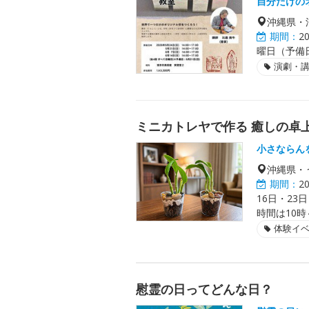
自分だけの
沖縄県・
期間：
2
曜日（予備日
演劇・
ミニカトレヤで作る 癒しの卓
小さならん
沖縄県・
期間：
2
16日・23
時間は10時
体験イ
慰霊の日ってどんな日？