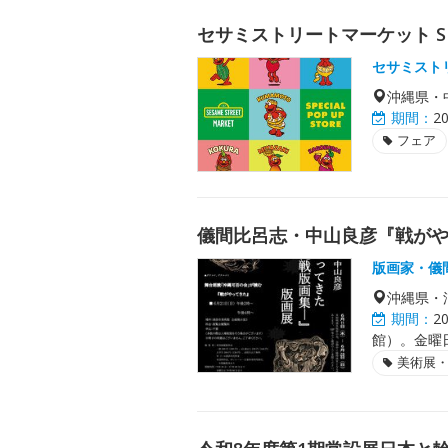
セサミストリートマーケット SPECI
セサミスト
沖縄県・
期間：
2
フェア
儀間比呂志・中山良彦『戦が
版画家・儀
沖縄県・
期間：
2
館）。金曜
美術展