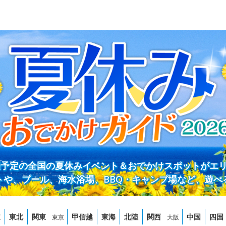
開催予定の全国の夏休みイベント＆おでかけスポットがエ
トや、プール、海水浴場、BBQ・キャンプ場など、遊べ
道
東北
関東
甲信越
東海
北陸
関西
中国
四国
東京
大阪