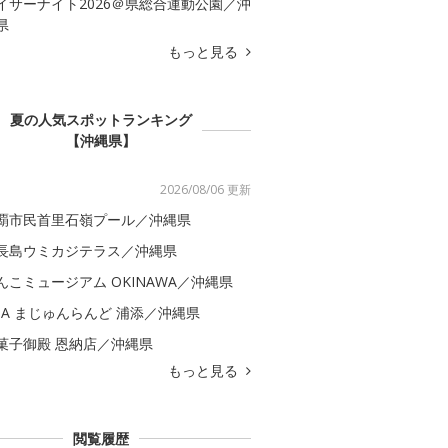
イサーナイト2026＠県総合運動公園／沖
県
もっと見る
夏の人気スポットランキング
【沖縄県】
2026/08/06 更新
覇市民首里石嶺プール／沖縄県
長島ウミカジテラス／沖縄県
んこミュージアム OKINAWA／沖縄県
NA まじゅんらんど 浦添／沖縄県
菓子御殿 恩納店／沖縄県
もっと見る
閲覧履歴