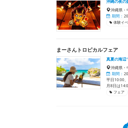
沖縄の夜の
沖縄県・
期間：
2
体験イ
まーさんトロピカルフェア
真夏の海辺
沖縄県・
期間：
2
平日10:0
月8日は14
フェア