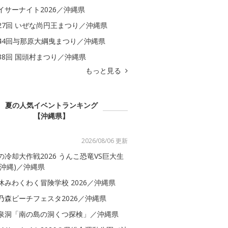
イサーナイト2026／沖縄県
27回 いぜな尚円王まつり／沖縄県
44回与那原大綱曳まつり／沖縄県
38回 国頭村まつり／沖縄県
もっと見る
夏の人気イベントランキング
【沖縄県】
2026/08/06 更新
の冷却大作戦2026 うんこ恐竜VS巨大生
(沖縄)／沖縄県
休みわくわく冒険学校 2026／沖縄県
乃森ビーチフェスタ2026／沖縄県
泉洞「南の島の洞くつ探検」／沖縄県