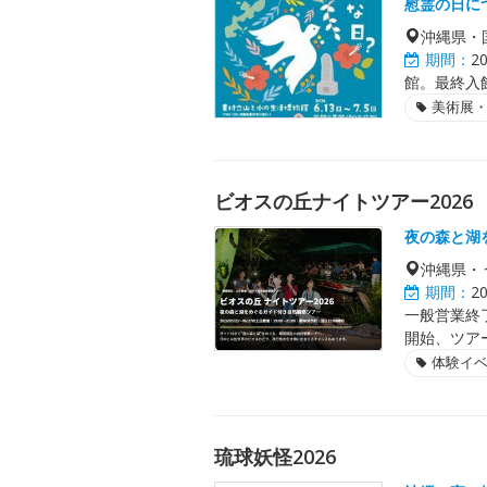
慰霊の日に
沖縄県・
期間：
2
館。最終入館
美術展
ビオスの丘ナイトツアー2026
夜の森と湖
沖縄県・
期間：
2
一般営業終了
開始、ツア
体験イ
琉球妖怪2026