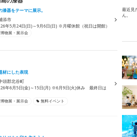
輪島の漆器
最近見
の漆器をテーマに展示。
ん。
浦添市
026年5月24日(日)～9月6日(日) ※月曜休館（祝日は開館）
・博物展・展示会
題材にした表現
中頭郡北谷町
026年6月5日(金)～15日(月) ※6月9日(火)休み 最終日は
・博物展・展示会
無料イベント