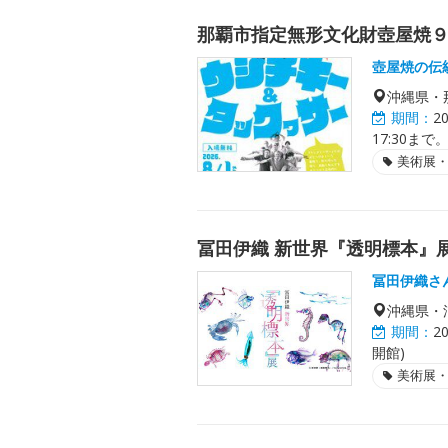
那覇市指定無形文化財壺屋焼
壺屋焼の伝
沖縄県・
期間：
2
17:30まで
美術展
冨田伊織 新世界『透明標本』展
冨田伊織さ
沖縄県・
期間：
2
開館)
美術展