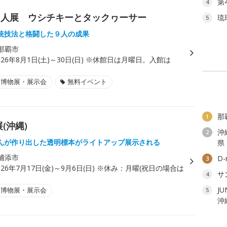
第
4
９人展 ウシチキーとタックヮーサー
琉
5
統技法と格闘した９人の成果
那覇市
026年8月1日(土)～30日(日) ※休館日は月曜日。入館は
。
・博物展・展示会
無料イベント
那
1
(沖縄)
沖
2
んが作り出した透明標本がライトアップ展示される
県
浦添市
D
3
026年7月17日(金)～9月6日(日) ※休み：月曜(祝日の場合は
サ
4
J
・博物展・展示会
5
沖