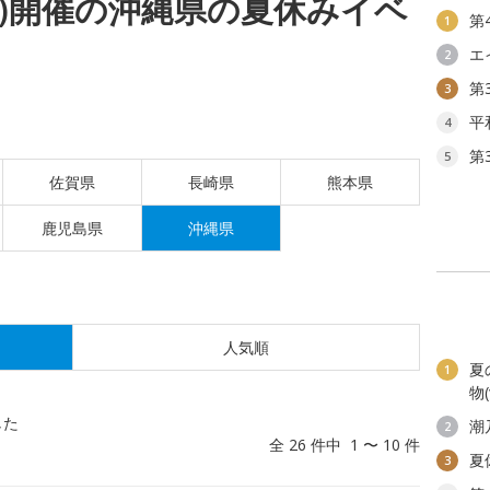
(金)開催の沖縄県の夏休みイベ
第
1
エ
2
第
3
平
4
第
5
佐賀県
長崎県
熊本県
鹿児島県
沖縄県
人気順
夏
1
物
した
潮
2
全 26 件中 1 〜 10 件
夏
3