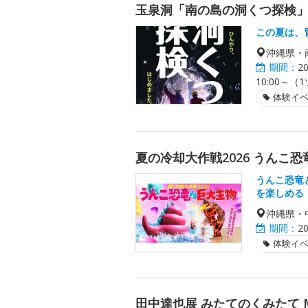
玉泉洞「南の島の洞くつ探検
この夏は、
沖縄県・
期間：
2
10:00～（
体験イ
夏の冷却大作戦2026 うんこ恐
うんこ恐竜
を楽しめる
沖縄県・
期間：
2
体験イ
田中達也展 みたてのくみたて MIN