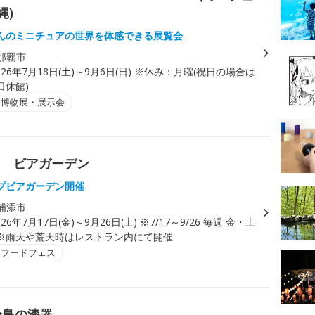
縄)
んのミニチュアの世界を体感できる展覧会
那覇市
026年7月18日(土)～9月6日(日) ※休み：月曜(祝日の場合は
日休館)
・博物展・展示会
ワ ビアガーデン
プビアガーデン開催
浦添市
026年7月17日(金)～9月26日(土) ※7/17～9/26 毎週 金・土
※雨天や荒天時はレストラン内にて開催
・フードフェス
輪島の漆器