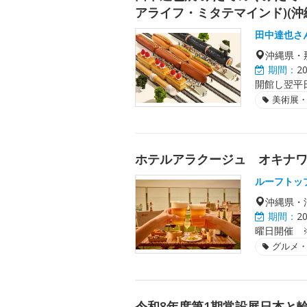
アライフ・ミタテマインド)(沖
田中達也さ
沖縄県・
期間：
2
開館し翌平
美術展
ホテルアラクージュ オキナ
ルーフトッ
沖縄県・
期間：
2
曜日開催 
グルメ
令和8年度第1期常設展日本と