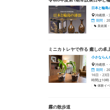
日本と輪島
沖縄県・
期間：
2
美術展
ミニカトレヤで作る 癒しの卓
小さならん
沖縄県・
期間：
2
16日・23
時間は10時
体験イ
霧の散歩道