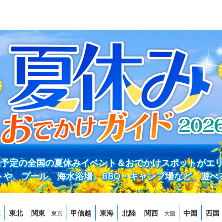
開催予定の全国の夏休みイベント＆おでかけスポットがエ
トや、プール、海水浴場、BBQ・キャンプ場など、遊べ
道
東北
関東
甲信越
東海
北陸
関西
中国
四国
東京
大阪