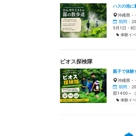
ハスの池に
沖縄県・
期間：
2
9月1日・8
体験イ
ビオス探検隊
親子で体験
沖縄県・
期間：
2
部14:00
体験イ