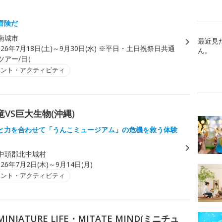
」
冒険だ
南城市
最近見
026年7月18日(土)～9月30日(水) ※平日・土日祝祭日共通
ん。
1ツアー/日）
ベント・アクティビティ
竜VS巨大生物(沖縄)
と力を合わせて「うんこミュージアム」の危機を救う体験
中頭郡北中城村
026年7月2日(木)～9月14日(月)
ベント・アクティビティ
IATURE LIFE・MITATE MIND(ミニチュ