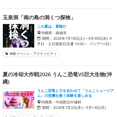
玉泉洞「南の島の洞くつ探検」
この夏は、冒険だ
沖縄県・南城市
期間：
2026年7月18日(土)～9月30日(水) ※
平日・土日祝祭日共通 10:00～（1ツアー/日）
体験イベント・アクティビティ
夏の冷却大作戦2026 うんこ恐竜VS巨大生物(沖
縄)
うんこ恐竜と力を合わせて「うんこミュージア
ム」の危機を救う体験を楽しめる
沖縄県・中頭郡北中城村
期間：
2026年7月2日(木)～9月14日(月)