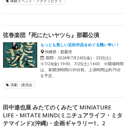
体験イベント・アクティビティ
弦巻楽団『死にたいヤツら』那覇公演
もっとも美しい近松作品をめぐる醜い争い！
沖縄県・那覇市
期間：
2026年7月24日(金)・25日(土)
※7/24(金) 19:00、7/25(土) 14:00 ※開場時間
は、各開演時間の30分前。上演時間は約75分
を予定。
演劇・講演会
田中達也展 みたてのくみたて MINIATURE
LIFE・MITATE MIND(ミニチュアライフ・ミタ
テマインド)(沖縄)・企画ギャラリー1、2