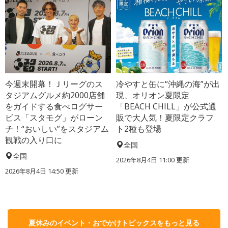
今週末開幕！Ｊリーグのス
冷やすと缶に“沖縄の海”が出
タジアムグルメ約2000店舗
現、オリオン夏限定
をガイドする食べログサー
「BEACH CHILL」が公式通
ビス「スタモグ」がローン
販で大人気！夏限定クラフ
チ！“おいしい”をスタジアム
ト2種も登場
観戦の入り口に
全国
全国
2026年8月4日 11:00
更新
2026年8月4日 14:50
更新
夏休みのイベント・おでかけトピックスをもっと見る