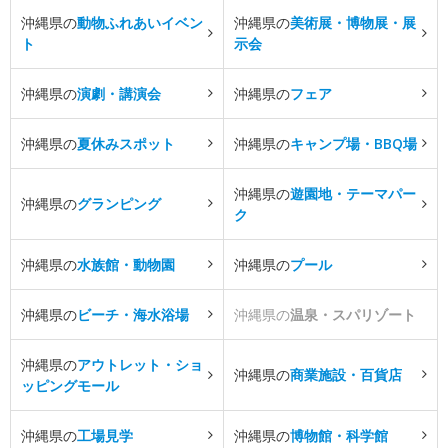
沖縄県の
動物ふれあいイベン
沖縄県の
美術展・博物展・展
ト
示会
沖縄県の
演劇・講演会
沖縄県の
フェア
沖縄県の
夏休みスポット
沖縄県の
キャンプ場・BBQ場
沖縄県の
遊園地・テーマパー
沖縄県の
グランピング
ク
沖縄県の
水族館・動物園
沖縄県の
プール
沖縄県の
ビーチ・海水浴場
沖縄県の
温泉・スパリゾート
沖縄県の
アウトレット・ショ
沖縄県の
商業施設・百貨店
ッピングモール
沖縄県の
工場見学
沖縄県の
博物館・科学館