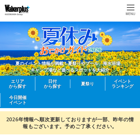
MENU
夏のイベント情報が満載！夏祭りやプール、海水浴場、
キャンプ場など遊べるスポットを大紹介
エリア
日付
イベント
夏祭り
から探す
から探す
ランキング
今日開催
イベント
2026年情報へ順次更新しておりますが一部、昨年の情
報もございます。予めご了承ください。