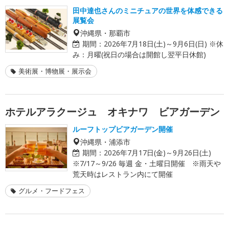
田中達也さんのミニチュアの世界を体感できる
展覧会
沖縄県・那覇市
期間：
2026年7月18日(土)～9月6日(日) ※休
み：月曜(祝日の場合は開館し翌平日休館)
美術展・博物展・展示会
ホテルアラクージュ オキナワ ビアガーデン
ルーフトップビアガーデン開催
沖縄県・浦添市
期間：
2026年7月17日(金)～9月26日(土)
※7/17～9/26 毎週 金・土曜日開催 ※雨天や
荒天時はレストラン内にて開催
グルメ・フードフェス