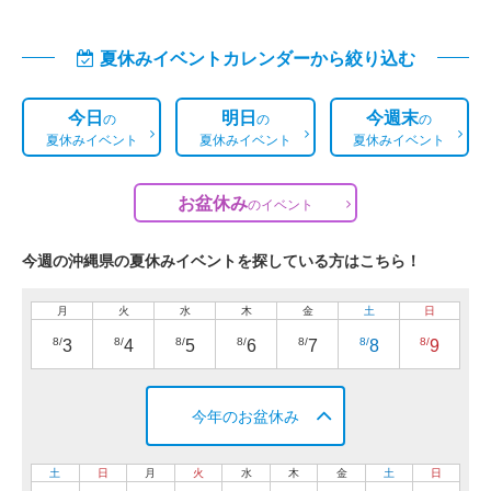
夏休みイベントカレンダーから絞り込む
今日
明日
今週末
の
の
の
夏休みイベント
夏休みイベント
夏休みイベント
お盆休み
の
イベント
今週の沖縄県の夏休みイベントを探している方はこちら！
月
火
水
木
金
土
日
8/
8/
8/
8/
8/
8/
8/
3
4
5
6
7
8
9
今年のお盆休み
土
日
月
火
水
木
金
土
日