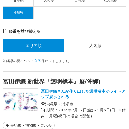
熊本県
大分県
宮崎県
鹿児島県
沖縄県
順番を並び替える
エリア順
人気順
23
沖縄県の夏イベント
件ヒットしました
冨田伊織 新世界『透明標本』展(沖縄)
冨田伊織さんが作り出した透明標本がライトア
ップ展示される
沖縄県・浦添市
期間：
2026年7月17日(金)～9月6日(日) ※休
み：月曜(祝日の場合は開館)
美術展・博物展・展示会