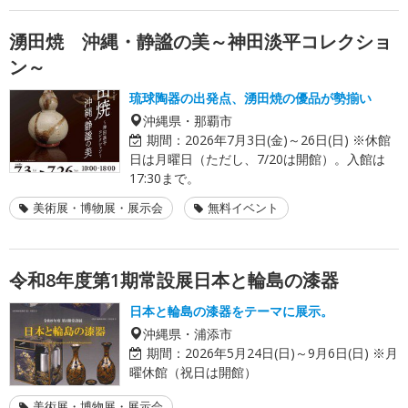
湧田焼 沖縄・静謐の美～神田淡平コレクショ
ン～
琉球陶器の出発点、湧田焼の優品が勢揃い
沖縄県・那覇市
期間：
2026年7月3日(金)～26日(日) ※休館
日は月曜日（ただし、7/20は開館）。入館は
17:30まで。
美術展・博物展・展示会
無料イベント
令和8年度第1期常設展日本と輪島の漆器
日本と輪島の漆器をテーマに展示。
沖縄県・浦添市
期間：
2026年5月24日(日)～9月6日(日) ※月
曜休館（祝日は開館）
美術展・博物展・展示会