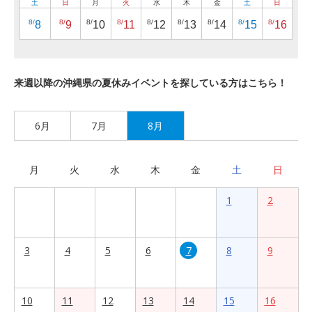
土
日
月
火
水
木
金
土
日
8/
8/
8/
8/
8/
8/
8/
8/
8/
8
9
10
11
12
13
14
15
16
来週以降の沖縄県の夏休みイベントを探している方はこちら！
6月
7月
8月
月
火
水
木
金
土
日
1
2
3
4
5
6
7
8
9
10
11
12
13
14
15
16