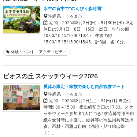
水牛の背中で“のんびり森時間”
沖縄県・うるま市
期間：
2026年8月2日(日)～9月30日(水) ※定
休日は9月1日・8日・15日・29日。午前の部
10:00/10:15/10:30/10:45、午後の部
15:00/15:15/15:30/15:45。計8回、各10分。
体験イベント・アクティビティ
ビオスの丘 スケッチウィーク2026
夏休み限定・家族で楽しむ自然観察アート
沖縄県・うるま市
期間：
2026年8月1日(土)～31日(月) ※受付
時間9:00～15:00 提出締切当日の17:30。スケ
ッチウィーク参加者1人につき1枚応募専用画用
紙を受付時に手渡し。絵具等の写生用具等は持
参。画材・画題は自由（油絵・貼り絵は除
く）。