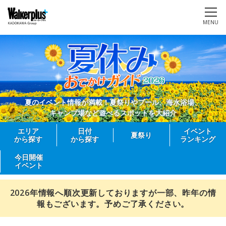
MENU
夏のイベント情報が満載！夏祭りやプール、海水浴場、
キャンプ場など遊べるスポットを大紹介
エリア
日付
イベント
夏祭り
から探す
から探す
ランキング
今日開催
イベント
2026年情報へ順次更新しておりますが一部、昨年の情
報もございます。予めご了承ください。