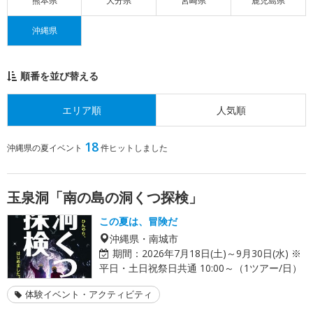
熊本県
大分県
宮崎県
鹿児島県
沖縄県
順番を並び替える
エリア順
人気順
18
沖縄県の夏イベント
件ヒットしました
玉泉洞「南の島の洞くつ探検」
この夏は、冒険だ
沖縄県・南城市
期間：
2026年7月18日(土)～9月30日(水) ※
平日・土日祝祭日共通 10:00～（1ツアー/日）
体験イベント・アクティビティ