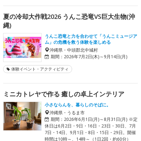
夏の冷却大作戦2026 うんこ恐竜VS巨大生物(沖
縄)
うんこ恐竜と力を合わせて「うんこミュージア
ム」の危機を救う体験を楽しめる
沖縄県・中頭郡北中城村
期間：
2026年7月2日(木)～9月14日(月)
体験イベント・アクティビティ
ミニカトレヤで作る 癒しの卓上インテリア
小さならんを、暮らしのそばに。
沖縄県・うるま市
期間：
2026年6月1日(月)～8月31日(月) ※定
休日は6月2日・9日・16日・23日・30日、7月
7日・14日、9月1日・8日・15日・29日。開催
時間は10時～、14時～（1日2回・約60分）