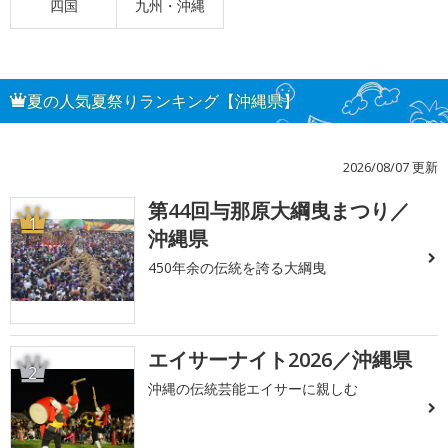
四国
九州・沖縄
夏の人気夏祭りランキング【沖縄県】
2026/08/07 更新
第44回与那原大綱曳まつり／
1
沖縄県
450年余の伝統を誇る大綱曳
エイサーナイト2026／沖縄県
2
沖縄の伝統芸能エイサーに親しむ