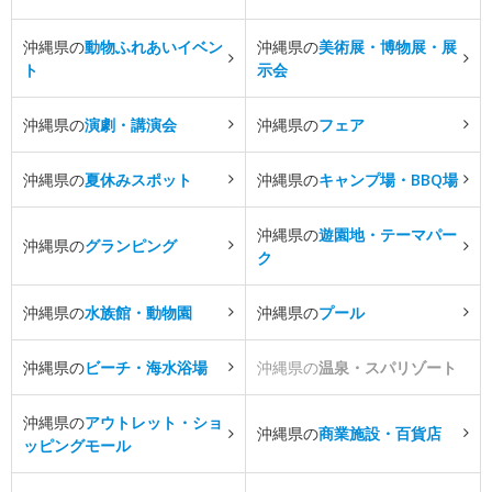
沖縄県の
動物ふれあいイベン
沖縄県の
美術展・博物展・展
ト
示会
沖縄県の
演劇・講演会
沖縄県の
フェア
沖縄県の
夏休みスポット
沖縄県の
キャンプ場・BBQ場
沖縄県の
遊園地・テーマパー
沖縄県の
グランピング
ク
沖縄県の
水族館・動物園
沖縄県の
プール
沖縄県の
ビーチ・海水浴場
沖縄県の
温泉・スパリゾート
沖縄県の
アウトレット・ショ
沖縄県の
商業施設・百貨店
ッピングモール