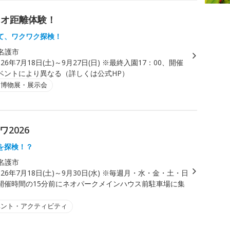
ネオ距離体験！
て、ワクワク探検！
名護市
026年7月18日(土)～9月27日(日) ※最終入園17：00、開催
ベントにより異なる（詳しくは公式HP）
・博物展・展示会
2026
を探検！？
名護市
026年7月18日(土)～9月30日(水) ※毎週月・水・金・土・日
開催時間の15分前にネオパークメインハウス前駐車場に集
ベント・アクティビティ