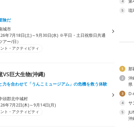
第
4
」
琉
5
冒険だ
南城市
026年7月18日(土)～9月30日(水) ※平日・土日祝祭日共通
1ツアー/日）
ベント・アクティビティ
那
1
竜VS巨大生物(沖縄)
沖
2
と力を合わせて「うんこミュージアム」の危機を救う体験
県
D
3
中頭郡北中城村
サ
4
026年7月2日(木)～9月14日(月)
ベント・アクティビティ
J
5
沖