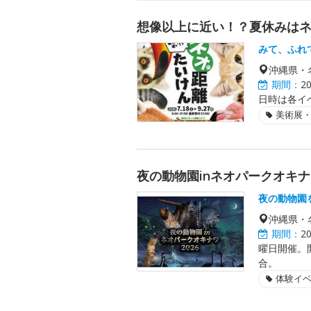
想像以上に近い！？夏休みは
みて、ふれ
沖縄県・
期間：
2
日時は各イ
美術展
夜の動物園inネオパークオキナワ
夜の動物園
沖縄県・
期間：
2
曜日開催。
合。
体験イ