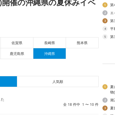
(月)開催の沖縄県の夏休みイベ
第
1
エ
2
第
3
平
4
第
5
佐賀県
長崎県
熊本県
鹿児島県
沖縄県
人気順
夏
1
物
した
潮
2
全 18 件中 1 〜 10 件
夏
3