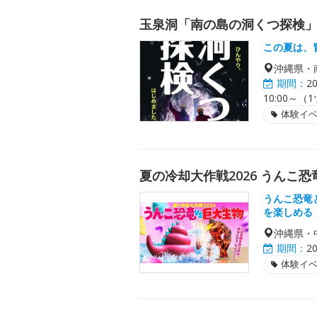
玉泉洞「南の島の洞くつ探検
この夏は、
沖縄県・
期間：
2
10:00～（
体験イ
夏の冷却大作戦2026 うんこ恐
うんこ恐竜
を楽しめる
沖縄県・
期間：
2
体験イ