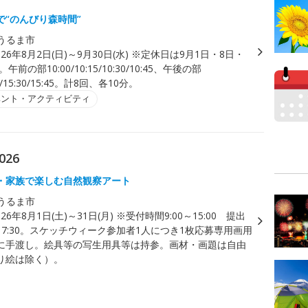
で“のんびり森時間”
うるま市
026年8月2日(日)～9月30日(水) ※定休日は9月1日・8日・
午前の部10:00/10:15/10:30/10:45、午後の部
15/15:30/15:45。計8回、各10分。
ベント・アクティビティ
26
・家族で楽しむ自然観察アート
うるま市
026年8月1日(土)～31日(月) ※受付時間9:00～15:00 提出
7:30。スケッチウィーク参加者1人につき1枚応募専用画用
に手渡し。絵具等の写生用具等は持参。画材・画題は自由
り絵は除く）。