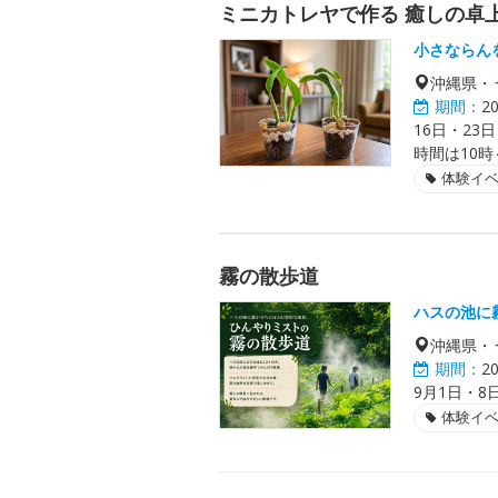
ミニカトレヤで作る 癒しの卓
小さならん
沖縄県・
期間：
2
16日・23
時間は10時
体験イ
霧の散歩道
ハスの池に
沖縄県・
期間：
2
9月1日・8
体験イ