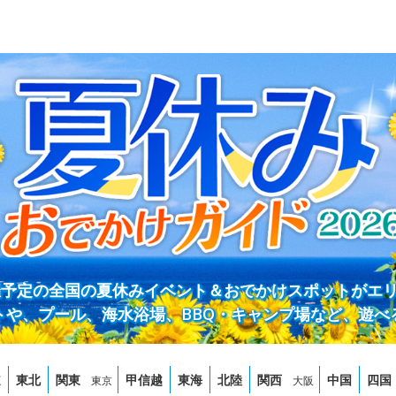
開催予定の全国の夏休みイベント＆おでかけスポットがエ
トや、プール、海水浴場、BBQ・キャンプ場など、遊べ
道
東北
関東
甲信越
東海
北陸
関西
中国
四国
東京
大阪