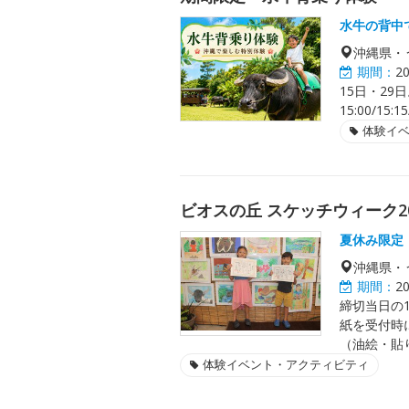
水牛の背中
沖縄県・
期間：
2
15日・29日。
15:00/15:
体験イ
ビオスの丘 スケッチウィーク20
夏休み限定
沖縄県・
期間：
2
締切当日の1
紙を受付時
（油絵・貼
体験イベント・アクティビティ