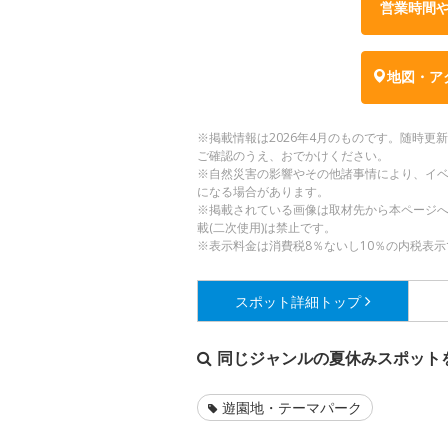
営業時間
地図・ア
※掲載情報は2026年4月のものです。随時
ご確認のうえ、おでかけください。
※自然災害の影響やその他諸事情により、イ
になる場合があります。
※掲載されている画像は取材先から本ページ
載(二次使用)は禁止です。
※表示料金は消費税8％ないし10％の内税表示
スポット詳細
トップ
同じジャンルの夏休みスポット
遊園地・テーマパーク