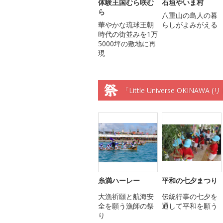
体験王国むら咲む
石垣やいま村
ら
八重山の島人の暮
華やかな琉球王朝
らしがよみがえる
時代の街並みを1万
5000坪の敷地に再
現
「Little Universe OKI
糸満ハーレー
平和の七夕まつり
大漁祈願と航海安
伝統行事の七夕を
全を願う漁師の祭
通して平和を願う
り