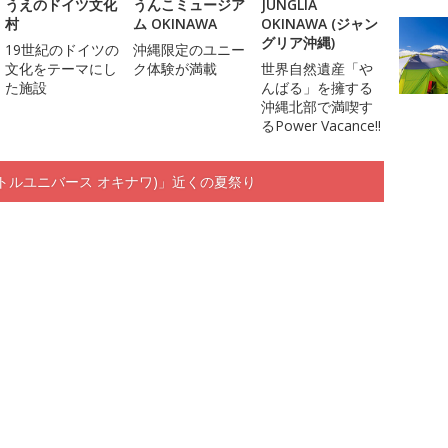
うえのドイツ文化
うんこミュージア
JUNGLIA
村
ム OKINAWA
OKINAWA (ジャン
グリア沖縄)
19世紀のドイツの
沖縄限定のユニー
文化をテーマにし
ク体験が満載
世界自然遺産「や
た施設
んばる」を擁する
沖縄北部で満喫す
るPower Vacance!!
NAWA (リトルユニバース オキナワ)」近くの夏祭り