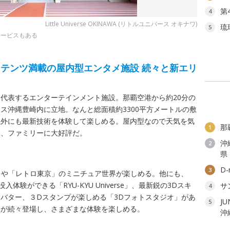
第
4
Little Universe OKINAWA (リトルユニバース オキナワ)
琉
5
サービスもある
テンツ満載の屋内型エンタメ施設 続々と新エリ
縄を代表するエンターテインメント施設。那覇空港から約20分の
ス沖縄豊崎内に立地。なんと総面積約3300平方メートルの敷
以外にも最新技術を体験して楽しめる。屋内型なので天気を気
那
1
て、ファミリーに大好評だ。
沖
2
県
D
3
朝」や「レトロ東京」のミニチュア世界が楽しめる。他にも、
体験ができる「RYU-KYU Universe」、最新鋭の3Dスキ
サ
4
バター、３Dスタンプが楽しめる「3Dフォトスタジオ」があ
J
5
ツが続々登場し、さまざまな体験を楽しめる。
沖