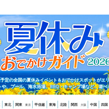
開催予定の全国の夏休みイベント＆おでかけスポットがエ
トや、プール、海水浴場、BBQ・キャンプ場など、遊べ
道
東北
関東
甲信越
東海
北陸
関西
中国
四国
東京
大阪