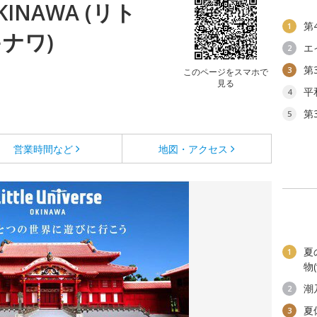
 OKINAWA (リト
第
1
ナワ)
エ
2
第
3
このページをスマホで
見る
平
4
第
5
営業時間など
地図・アクセス
夏
1
物
潮
2
夏
3