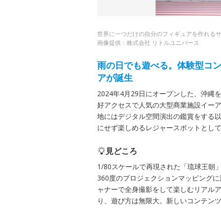
世界に一つだけの自分のフィギュアを作れる
画像提供：株式会社 リトルユニバース
雨の日でも遊べる。体験型コン
アが誕生
2024年4月29日にオープンした、沖
好アクセスで人気の大型商業施設イーア
地にはデジタル空間演出の鑑賞をする
にせず楽しめるレジャースポットとし
見どころ
1/80スケールで再現された「琉球王
360度のプロジェクションマッピングに没入
ャナーで全身撮影をして楽しむリアルア
り、遊び方は無限大。新しいコンテン