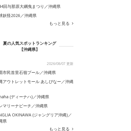
44回与那原大綱曳まつり／沖縄県
球妖怪2026／沖縄県
もっと見る
夏の人気スポットランキング
【沖縄県】
2026/08/07 更新
覇市民首里石嶺プール／沖縄県
縄アウトレットモール あしびなー／沖縄
-naha (ディーナハ)／沖縄県
ンマリーナビーチ／沖縄県
UNGLIA OKINAWA (ジャングリア沖縄)／
縄県
もっと見る