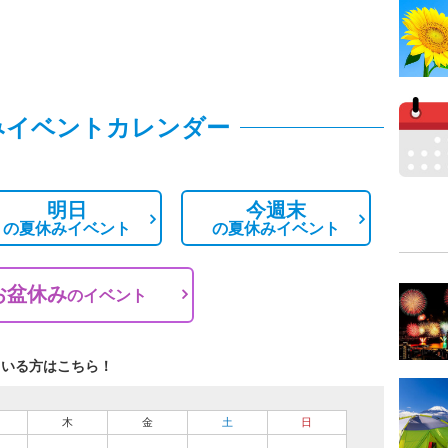
みイベントカレンダー
明日
今週末
の
夏休みイベント
の
夏休みイベント
お盆休み
の
イベント
ている方はこちら！
木
金
土
日