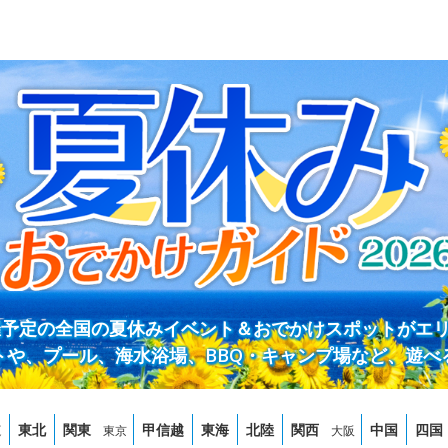
開催予定の全国の夏休みイベント＆おでかけスポットがエ
トや、プール、海水浴場、BBQ・キャンプ場など、遊べ
道
東北
関東
甲信越
東海
北陸
関西
中国
四国
東京
大阪