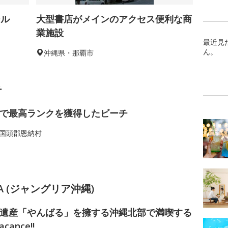
ール
大型書店がメインのアクセス便利な商
業施設
最近見
ん。
沖縄県・那覇市
チ
で最高ランクを獲得したビーチ
国頭郡恩納村
AWA (ジャングリア沖縄)
遺産「やんばる」を擁する沖縄北部で満喫する
acance!!