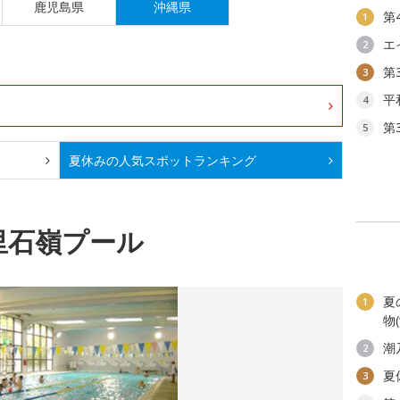
鹿児島県
沖縄県
第
1
エ
2
第
3
平
4
第
5
夏休みの人気スポット
ランキング
里石嶺プール
夏
1
物
潮
2
夏
3