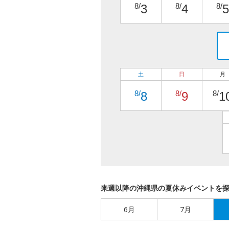
8/
8/
8/
3
4
5
土
日
月
8/
8/
8/
8
9
1
来週以降の沖縄県の夏休みイベントを
6月
7月