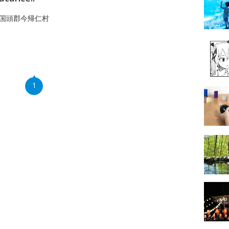
国頭郡今帰仁村
1