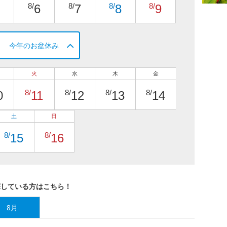
8/
8/
8/
8/
6
7
8
9
今年のお盆休み
火
水
木
金
8/
8/
8/
8/
0
11
12
13
14
土
日
8/
8/
15
16
探している方はこちら！
8月