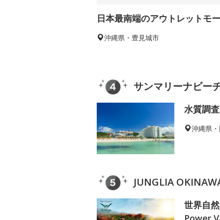
日本最南端のアウトレットモ
沖縄県・豊見城市
サンマリーナビー
水質調査
沖縄県・
JUNGLIA OKIN
世界自然
Power V