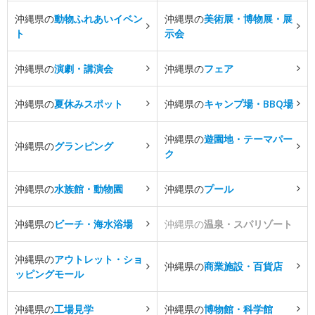
沖縄県の
動物ふれあいイベン
沖縄県の
美術展・博物展・展
ト
示会
沖縄県の
演劇・講演会
沖縄県の
フェア
沖縄県の
夏休みスポット
沖縄県の
キャンプ場・BBQ場
沖縄県の
遊園地・テーマパー
沖縄県の
グランピング
ク
沖縄県の
水族館・動物園
沖縄県の
プール
沖縄県の
ビーチ・海水浴場
沖縄県の
温泉・スパリゾート
沖縄県の
アウトレット・ショ
沖縄県の
商業施設・百貨店
ッピングモール
沖縄県の
工場見学
沖縄県の
博物館・科学館