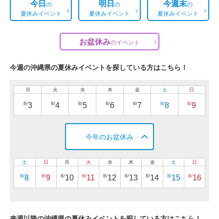
今日
明日
今週末
の
の
の
夏休みイベント
夏休みイベント
夏休みイベント
お盆休み
の
イベント
今週の沖縄県の夏休みイベントを探している方はこちら！
月
火
水
木
金
土
日
8/
8/
8/
8/
8/
8/
8/
3
4
5
6
7
8
9
今年のお盆休み
土
日
月
火
水
木
金
土
日
8/
8/
8/
8/
8/
8/
8/
8/
8/
8
9
10
11
12
13
14
15
16
来週以降の沖縄県の夏休みイベントを探している方はこちら！