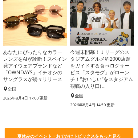
あなたにぴったりなカラー
今週末開幕！Ｊリーグのス
レンズをAIが診断！スペイン
タジアムグルメ約2000店舗
発アイウェアブランドなど
をガイドする食べログサー
「OWNDAYS」イチオシの
ビス「スタモグ」がローン
サングラスが続々リリース
チ！“おいしい”をスタジアム
観戦の入り口に
全国
全国
2026年8月4日 17:00
更新
2026年8月4日 14:50
更新
夏休みのイベント・おでかけトピックスをもっと見る