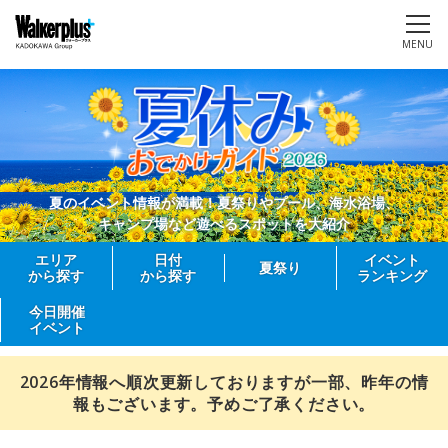
MENU
夏のイベント情報が満載！夏祭りやプール、海水浴場、
キャンプ場など遊べるスポットを大紹介
エリア
日付
イベント
夏祭り
から探す
から探す
ランキング
今日開催
イベント
2026年情報へ順次更新しておりますが一部、昨年の情
報もございます。予めご了承ください。