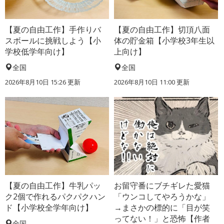
【夏の自由工作】手作りバ
【夏の自由工作】切頂八面
スボールに挑戦しよう【小
体の貯金箱【小学校3年生以
学校低学年向け】
上向け】
全国
全国
2026年8月10日 15:26
更新
2026年8月10日 11:00
更新
【夏の自由工作】牛乳パッ
お留守番にブチギレた愛猫
ク2個で作れるパクパクハン
「ウンコしてやろうかな」
ド【小学校全学年向け】
→まさかの標的に「目が笑
ってない！」と恐怖【作者
全国