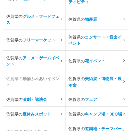
ティビティ
佐賀県の
グルメ・フードフェ
佐賀県の
物産展
ス
佐賀県の
コンサート・音楽イ
佐賀県の
フリーマーケット
ベント
佐賀県の
アニメ・ゲームイベ
佐賀県の
花イベント
ント
佐賀県の
動物ふれあいイベン
佐賀県の
美術展・博物展・展
ト
示会
佐賀県の
演劇・講演会
佐賀県の
フェア
佐賀県の
夏休みスポット
佐賀県の
キャンプ場・BBQ場
佐賀県の
遊園地・テーマパー