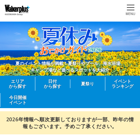
MENU
夏のイベント情報が満載！夏祭りやプール、海水浴場、
キャンプ場など遊べるスポットを大紹介
エリア
日付
イベント
夏祭り
から探す
から探す
ランキング
今日開催
イベント
2026年情報へ順次更新しておりますが一部、昨年の情
報もございます。予めご了承ください。