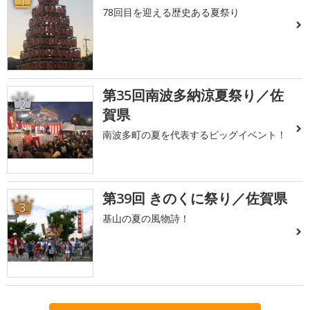
1
78回目を迎える歴史ある夏祭り
第35回南波多納涼夏祭り／佐
2
賀県
南波多町の夏を代表するビッグイベント！
第39回 きのくに祭り／佐賀県
3
基山の夏の風物詩！