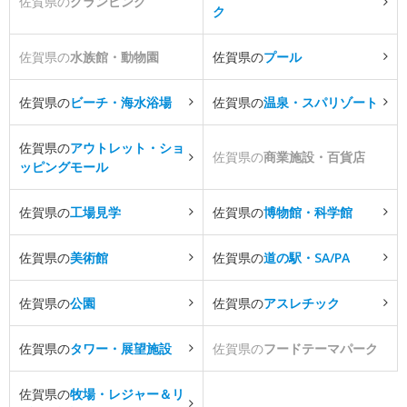
佐賀県の
グランピング
ク
佐賀県の
水族館・動物園
佐賀県の
プール
佐賀県の
ビーチ・海水浴場
佐賀県の
温泉・スパリゾート
佐賀県の
アウトレット・ショ
佐賀県の
商業施設・百貨店
ッピングモール
佐賀県の
工場見学
佐賀県の
博物館・科学館
佐賀県の
美術館
佐賀県の
道の駅・SA/PA
佐賀県の
公園
佐賀県の
アスレチック
佐賀県の
タワー・展望施設
佐賀県の
フードテーマパーク
佐賀県の
牧場・レジャー＆リ