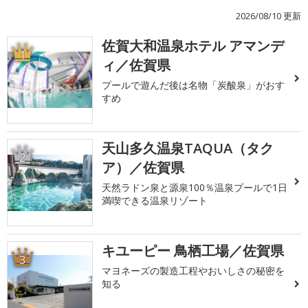
2026/08/10 更新
佐賀大和温泉ホテル アマンデ
1
ィ／佐賀県
プールで遊んだ後は名物「炭酸泉」がおす
すめ
天山多久温泉TAQUA（タク
2
ア）／佐賀県
天然ラドン泉と源泉100％温泉プールで1日
満喫できる温泉リゾート
キユーピー 鳥栖工場／佐賀県
3
マヨネーズの製造工程やおいしさの秘密を
知る