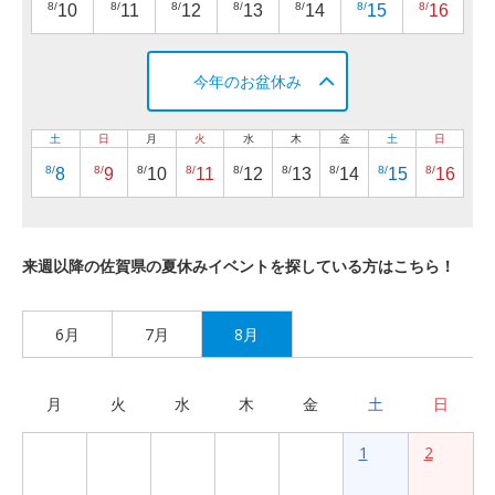
8/
8/
8/
8/
8/
8/
8/
10
11
12
13
14
15
16
今年のお盆休み
土
日
月
火
水
木
金
土
日
8/
8/
8/
8/
8/
8/
8/
8/
8/
8
9
10
11
12
13
14
15
16
来週以降の佐賀県の夏休みイベントを探している方はこちら！
6月
7月
8月
月
火
水
木
金
土
日
1
2