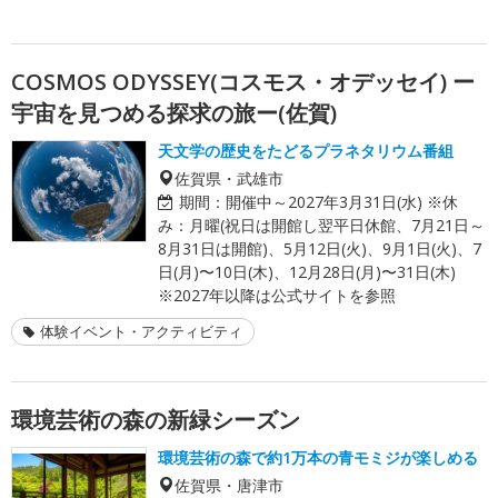
COSMOS ODYSSEY(コスモス・オデッセイ) ー
宇宙を見つめる探求の旅ー(佐賀)
天文学の歴史をたどるプラネタリウム番組
佐賀県・武雄市
期間：
開催中～2027年3月31日(水) ※休
み：月曜(祝日は開館し翌平日休館、7月21日～
8月31日は開館)、5月12日(火)、9月1日(火)、7
日(月)〜10日(木)、12月28日(月)〜31日(木)
※2027年以降は公式サイトを参照
体験イベント・アクティビティ
環境芸術の森の新緑シーズン
環境芸術の森で約1万本の青モミジが楽しめる
佐賀県・唐津市