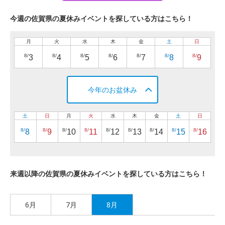
今週の佐賀県の夏休みイベントを探している方はこちら！
月
火
水
木
金
土
日
8/
8/
8/
8/
8/
8/
8/
3
4
5
6
7
8
9
今年のお盆休み
土
日
月
火
水
木
金
土
日
8/
8/
8/
8/
8/
8/
8/
8/
8/
8
9
10
11
12
13
14
15
16
来週以降の佐賀県の夏休みイベントを探している方はこちら！
6月
7月
8月