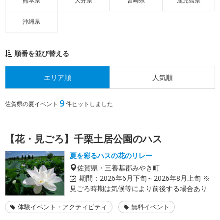
熊本県
大分県
宮崎県
鹿児島県
沖縄県
順番を並び替える
エリア順
人気順
9
佐賀県の夏イベント
件ヒットしました
【花・見ごろ】千栗土居公園のハス
夏を彩るハスの花のリレー
佐賀県・三養基郡みやき町
期間：
2026年6月下旬～2026年8月上旬 ※
見ごろ時期は気候等により前後する場合あり
体験イベント・アクティビティ
無料イベント