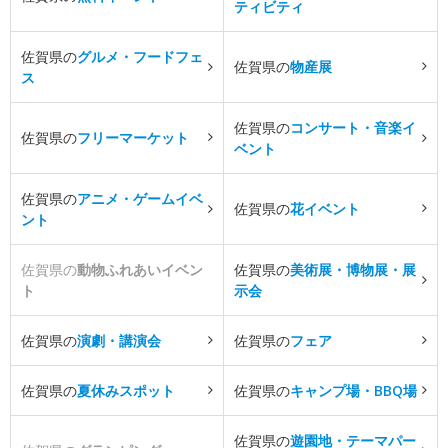
ティビティ
佐賀県の
グルメ・フードフェ
佐賀県の
物産展
ス
佐賀県の
コンサート・音楽イ
佐賀県の
フリーマーケット
ベント
佐賀県の
アニメ・ゲームイベ
佐賀県の
花イベント
ント
佐賀県の
動物ふれあいイベン
佐賀県の
美術展・博物展・展
ト
示会
佐賀県の
演劇・講演会
佐賀県の
フェア
佐賀県の
夏休みスポット
佐賀県の
キャンプ場・BBQ場
佐賀県の
遊園地・テーマパー