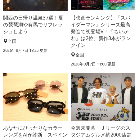
関西の日帰り温泉37選！夏
【映画ランキング】『スパ
の琵琶湖や有馬でリフレッ
イダーマン』シリーズ最高
シュしよう
発進で初登場V！『ちいか
わ』は2位、新作3本がラン
全国
クイン
2026年8月7日 18:25
更新
全国
2026年8月7日 11:00
更新
あなたにぴったりなカラー
今週末開幕！Ｊリーグのス
レンズをAIが診断！スペイン
タジアムグルメ約2000店舗