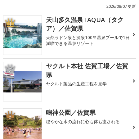
2026/08/07 更新
天山多久温泉TAQUA（タク
1
ア）／佐賀県
天然ラドン泉と源泉100％温泉プールで1日
満喫できる温泉リゾート
ヤクルト本社 佐賀工場／佐賀
2
県
ヤクルト製品の生産工程を見学
鳴神公園／佐賀県
3
穏やかな水の流れに心も体も癒される