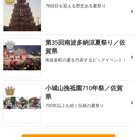
1
78回目を迎える歴史ある夏祭り
第35回南波多納涼夏祭り／佐
2
賀県
南波多町の夏を代表するビッグイベント！
小城山挽祗園710年祭／佐賀
3
県
700年以上も続く伝統の夏祭り