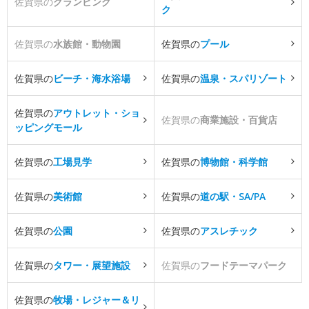
佐賀県の
グランピング
ク
佐賀県の
水族館・動物園
佐賀県の
プール
佐賀県の
ビーチ・海水浴場
佐賀県の
温泉・スパリゾート
佐賀県の
アウトレット・ショ
佐賀県の
商業施設・百貨店
ッピングモール
佐賀県の
工場見学
佐賀県の
博物館・科学館
佐賀県の
美術館
佐賀県の
道の駅・SA/PA
佐賀県の
公園
佐賀県の
アスレチック
佐賀県の
タワー・展望施設
佐賀県の
フードテーマパーク
佐賀県の
牧場・レジャー＆リ