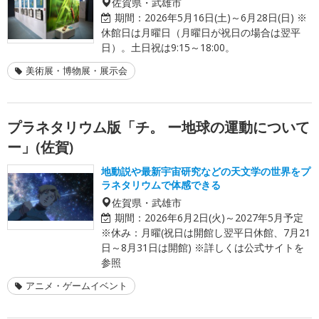
佐賀県・武雄市
期間：
2026年5月16日(土)～6月28日(日) ※
休館日は月曜日（月曜日が祝日の場合は翌平
日）。土日祝は9:15～18:00。
美術展・博物展・展示会
プラネタリウム版「チ。 ー地球の運動について
ー」(佐賀)
地動説や最新宇宙研究などの天文学の世界をプ
ラネタリウムで体感できる
佐賀県・武雄市
期間：
2026年6月2日(火)～2027年5月予定
※休み：月曜(祝日は開館し翌平日休館、7月21
日～8月31日は開館) ※詳しくは公式サイトを
参照
アニメ・ゲームイベント