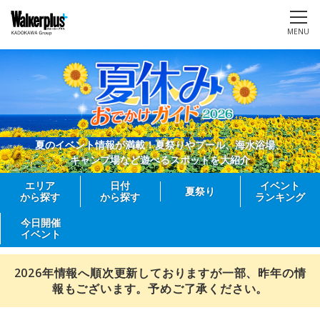
MENU
夏のイベント情報が満載！夏祭りやプール、海水浴場、
キャンプ場など遊べるスポットを大紹介
エリア
日付
イベント
夏祭り
から探す
から探す
ランキング
今日開催
イベント
2026年情報へ順次更新しておりますが一部、昨年の情
報もございます。予めご了承ください。