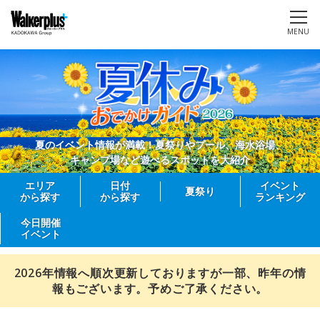
MENU
夏のイベント情報が満載！夏祭りやプール、海水浴場、
キャンプ場など遊べるスポットを大紹介
エリア
日付
イベント
夏祭り
から探す
から探す
ランキング
今日開催
イベント
2026年情報へ順次更新しておりますが一部、昨年の情
報もございます。予めご了承ください。