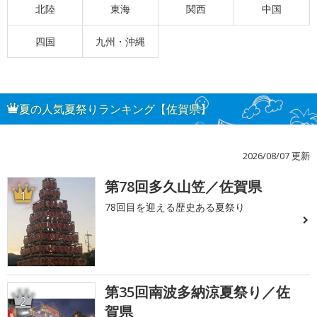
北陸
東海
関西
中国
四国
九州・沖縄
夏の人気夏祭りランキング【佐賀県】
2026/08/07 更新
第78回多久山笠／佐賀県
1
78回目を迎える歴史ある夏祭り
第35回南波多納涼夏祭り／佐
2
賀県