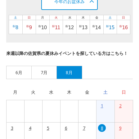
今年のお盆休み
土
日
月
火
水
木
金
土
日
8/
8/
8/
8/
8/
8/
8/
8/
8/
8
9
10
11
12
13
14
15
16
来週以降の佐賀県の夏休みイベントを探している方はこちら！
6月
7月
8月
月
火
水
木
金
土
日
1
2
3
4
5
6
7
8
9