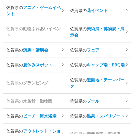
佐賀県の
アニメ・ゲームイベ
佐賀県の
花イベント
ント
佐賀県の
動物ふれあいイベン
佐賀県の
美術展・博物展・展
ト
示会
佐賀県の
演劇・講演会
佐賀県の
フェア
佐賀県の
夏休みスポット
佐賀県の
キャンプ場・BBQ場
佐賀県の
遊園地・テーマパー
佐賀県の
グランピング
ク
佐賀県の
水族館・動物園
佐賀県の
プール
佐賀県の
ビーチ・海水浴場
佐賀県の
温泉・スパリゾート
佐賀県の
アウトレット・ショ
佐賀県の
商業施設・百貨店