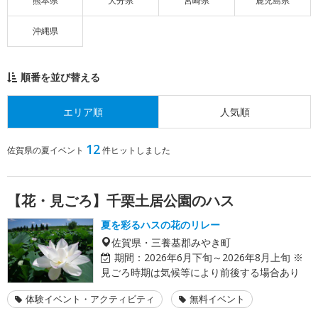
熊本県
大分県
宮崎県
鹿児島県
沖縄県
順番を並び替える
エリア順
人気順
12
佐賀県の夏イベント
件ヒットしました
【花・見ごろ】千栗土居公園のハス
夏を彩るハスの花のリレー
佐賀県・三養基郡みやき町
期間：
2026年6月下旬～2026年8月上旬 ※
見ごろ時期は気候等により前後する場合あり
体験イベント・アクティビティ
無料イベント