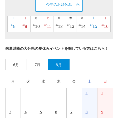
今年のお盆休み
土
日
月
火
水
木
金
土
日
8/
8/
8/
8/
8/
8/
8/
8/
8/
8
9
10
11
12
13
14
15
16
来週以降の大分県の夏休みイベントを探している方はこちら！
6月
7月
8月
月
火
水
木
金
土
日
1
2
3
4
5
6
7
8
9