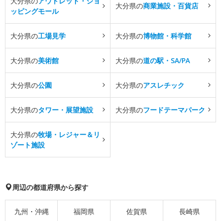
大分県の
アウトレット・ショ
大分県の
商業施設・百貨店
ッピングモール
大分県の
工場見学
大分県の
博物館・科学館
大分県の
美術館
大分県の
道の駅・SA/PA
大分県の
公園
大分県の
アスレチック
大分県の
タワー・展望施設
大分県の
フードテーマパーク
大分県の
牧場・レジャー＆リ
ゾート施設
周辺の都道府県から探す
九州・沖縄
福岡県
佐賀県
長崎県