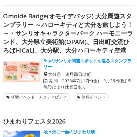
Omoide Badge(オモイデバッジ) 大分周遊スタ
ンプラリー ～ハローキティと大分を旅しよう！
～・サンリオキャラクターパーク ハーモニーラ
ンド、大分県立美術館(OPAM)、日出町交流ひ
ろばHiCaLi、大分駅、大分ハローキティ空港
5つのサンリオ関連スポットを巡るスタンプラ
リー
大分県・速見郡日出町
期間：
2026年7月17日(金)～9月23日(祝) ※
施設により休業日あり
体験イベント・アクティビティ
無料イベント
ひまわりフェスタ2026
段々畑に一面のひまわり畑！