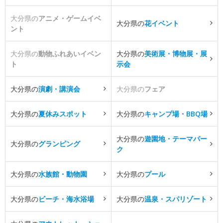
大分県の
アニメ・ゲームイベ
大分県の
花イベント
ント
大分県の
動物ふれあいイベン
大分県の
美術展・博物展・展
ト
示会
大分県の
演劇・講演会
大分県の
フェア
大分県の
夏休みスポット
大分県の
キャンプ場・BBQ場
大分県の
遊園地・テーマパー
大分県の
グランピング
ク
大分県の
水族館・動物園
大分県の
プール
大分県の
ビーチ・海水浴場
大分県の
温泉・スパリゾート