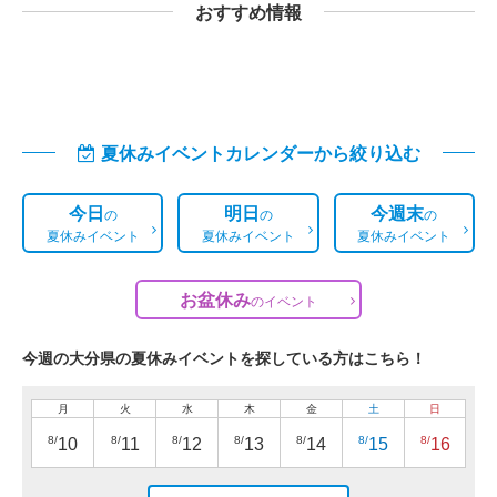
おすすめ情報
夏休みイベントカレンダーから絞り込む
今日
明日
今週末
の
の
の
夏休みイベント
夏休みイベント
夏休みイベント
お盆休み
の
イベント
今週の大分県の夏休みイベントを探している方はこちら！
月
火
水
木
金
土
日
8/
8/
8/
8/
8/
8/
8/
10
11
12
13
14
15
16