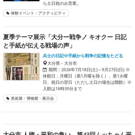
ら土日祝のみ営業。
体験イベント・アクティビティ
夏季テーマ展示「大分ー戦争ノ キオクー 日記
と手紙が伝える戦場の声」
兵士の日記や手紙から戦争の記憶をたどる
大分県・大分市
期間：
2026年7月18日(土)～9月27日(日) ※
休館日：月曜日（第1月曜を除く）、第1火曜
日、祝日の翌日（ただし土日の場合は開館）※
入館は16時30分まで
美術展・博物展・展示会
大分市 人権・平和の集い 第43回ムッちゃん平