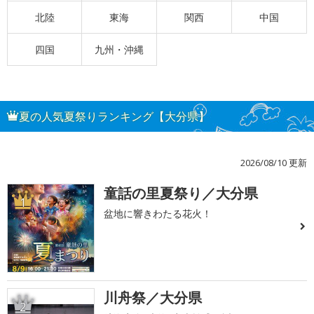
北陸
東海
関西
中国
四国
九州・沖縄
夏の人気夏祭りランキング【大分県】
2026/08/10 更新
童話の里夏祭り／大分県
1
盆地に響きわたる花火！
川舟祭／大分県
2