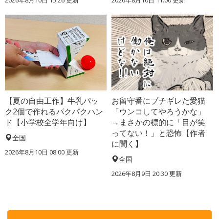
【夏の自由工作】牛乳パッ
お留守番にブチギレた愛猫
ク2個で作れるパクパクハン
「ウンコしてやろうかな」
ド【小学校全学年向け】
→まさかの標的に「目が笑
ってない！」と恐怖【作者
全国
に聞く】
2026年8月10日 08:00
更新
全国
2026年8月9日 20:30
更新