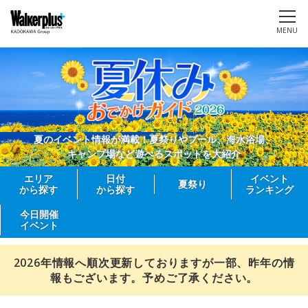
MENU
夏のイベント情報が満載！夏祭りやプール、海水浴場、
キャンプ場など遊べるスポットを大紹介
エリア
日付
イベント
夏祭り
から探す
から探す
ランキング
今日開催
イベント
2026年情報へ順次更新しておりますが一部、昨年の情
報もございます。予めご了承ください。