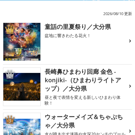
2026/08/10 更新
童話の里夏祭り／大分県
1
盆地に響きわたる花火！
長崎鼻ひまわり回廊 金色 -
2
konjiki-（ひまわりライトア
ップ）／大分県
昼と夜で表情を変える新しいひまわり体
験！
ウォーターメイズ＆ちゃぷち
3
ゃ／大分県
水が噴き出す迷路や水深20センチのプール