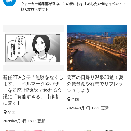
ウォーカー編集部が選ぶ、この夏におすすめしたい旬なイベント・
おでかけスポット
新任PTA会長「無駄をなくし
関西の日帰り温泉33選！夏
ます」→ベルマークやバザ
の琵琶湖や有馬でリフレッ
ーを即廃止!?爆速で終わる会
シュしよう
議に「有能すぎる」【作者
全国
に聞く】
2026年8月9日 17:28
更新
全国
2026年8月9日 18:13
更新