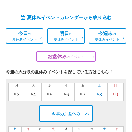
夏休みイベントカレンダーから絞り込む
今日
明日
今週末
の
の
の
夏休みイベント
夏休みイベント
夏休みイベント
お盆休み
の
イベント
今週の大分県の夏休みイベントを探している方はこちら！
月
火
水
木
金
土
日
8/
8/
8/
8/
8/
8/
8/
3
4
5
6
7
8
9
今年のお盆休み
土
日
月
火
水
木
金
土
日