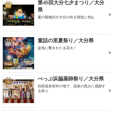
第45回大分七夕まつり／大分
1
県
夏の風物詩が大分の街を熱気に包む
童話の里夏祭り／大分県
2
盆地に響きわたる花火！
べっぷ浜脇薬師祭り／大分県
3
別府温泉発祥の地で、温泉の恵みに感謝す
る祭り