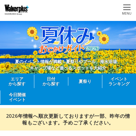
MENU
夏のイベント情報が満載！夏祭りやプール、海水浴場、
キャンプ場など遊べるスポットを大紹介
エリア
日付
イベント
夏祭り
から探す
から探す
ランキング
今日開催
イベント
2026年情報へ順次更新しておりますが一部、昨年の情
報もございます。予めご了承ください。