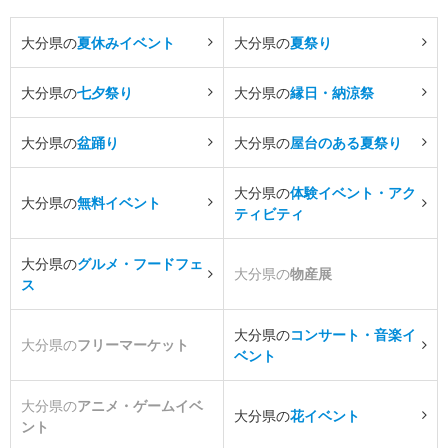
大分県の
夏休みイベント
大分県の
夏祭り
大分県の
七夕祭り
大分県の
縁日・納涼祭
大分県の
盆踊り
大分県の
屋台のある夏祭り
大分県の
体験イベント・アク
大分県の
無料イベント
ティビティ
大分県の
グルメ・フードフェ
大分県の
物産展
ス
大分県の
コンサート・音楽イ
大分県の
フリーマーケット
ベント
大分県の
アニメ・ゲームイベ
大分県の
花イベント
ント