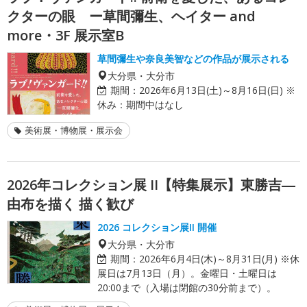
クターの眼 ー草間彌生、ヘイター and
more・3F 展示室B
草間彌生や奈良美智などの作品が展示される
大分県・大分市
期間：
2026年6月13日(土)～8月16日(日) ※
休み：期間中はなし
美術展・博物展・展示会
2026年コレクション展 II【特集展示】東勝吉―
由布を描く 描く歓び
2026 コレクション展II 開催
大分県・大分市
期間：
2026年6月4日(木)～8月31日(月) ※休
展日は7月13日（月）。金曜日・土曜日は
20:00まで（入場は閉館の30分前まで）。