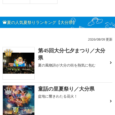
夏の人気夏祭りランキング【大分県】
2026/08/09 更新
第45回大分七夕まつり／大分
1
県
夏の風物詩が大分の街を熱気に包む
童話の里夏祭り／大分県
2
盆地に響きわたる花火！