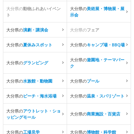
大分県の
動物ふれあいイベン
大分県の
美術展・博物展・展
ト
示会
大分県の
演劇・講演会
大分県の
フェア
大分県の
夏休みスポット
大分県の
キャンプ場・BBQ場
大分県の
遊園地・テーマパー
大分県の
グランピング
ク
大分県の
水族館・動物園
大分県の
プール
大分県の
ビーチ・海水浴場
大分県の
温泉・スパリゾート
大分県の
アウトレット・ショ
大分県の
商業施設・百貨店
ッピングモール
大分県の
工場見学
大分県の
博物館・科学館