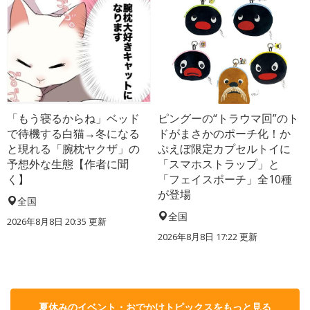
「もう寝るからね」ベッド
ピングーの“トラウマ回”のト
で待機する白猫→冬になる
ドがまさかのポーチ化！か
と現れる「腕枕ヤクザ」の
ぷえぼ限定カプセルトイに
予想外な生態【作者に聞
「スマホストラップ」と
く】
「フェイスポーチ」全10種
が登場
全国
全国
2026年8月8日 20:35
更新
2026年8月8日 17:22
更新
夏休みのイベント・おでかけトピックスをもっと見る