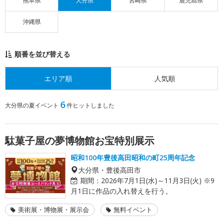
熊本県
大分県
宮崎県
鹿児島県
沖縄県
順番を並び替える
エリア順
人気順
6
大分県の夏イベント
件ヒットしました
駄菓子屋の夢博物館お宝特別展示
昭和100年豊後高田昭和の町25周年記念
大分県・豊後高田市
期間：
2026年7月1日(水)～11月3日(火) ※9
月1日に作品の入れ替えを行う。
美術展・博物展・展示会
無料イベント