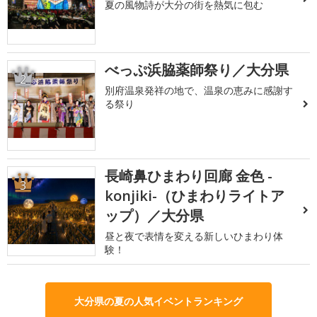
夏の風物詩が大分の街を熱気に包む
べっぷ浜脇薬師祭り／大分県
2
別府温泉発祥の地で、温泉の恵みに感謝す
る祭り
長崎鼻ひまわり回廊 金色 -
3
konjiki-（ひまわりライトア
ップ）／大分県
昼と夜で表情を変える新しいひまわり体
験！
大分県の夏の人気イベントランキング