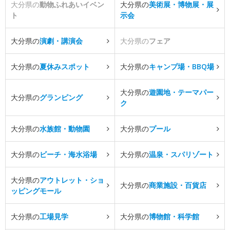
大分県の
動物ふれあいイベン
大分県の
美術展・博物展・展
ト
示会
大分県の
演劇・講演会
大分県の
フェア
大分県の
夏休みスポット
大分県の
キャンプ場・BBQ場
大分県の
遊園地・テーマパー
大分県の
グランピング
ク
大分県の
水族館・動物園
大分県の
プール
大分県の
ビーチ・海水浴場
大分県の
温泉・スパリゾート
大分県の
アウトレット・ショ
大分県の
商業施設・百貨店
ッピングモール
大分県の
工場見学
大分県の
博物館・科学館