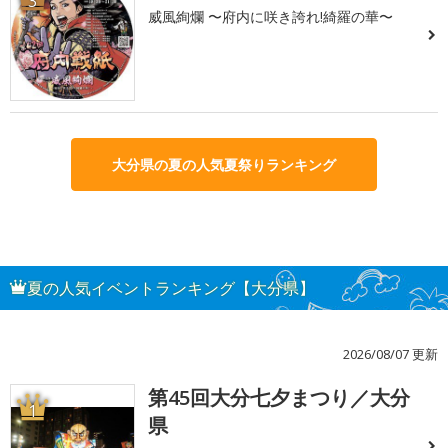
3
威風絢爛 〜府内に咲き誇れ!綺羅の華〜
大分県の夏の人気夏祭りランキング
夏の人気イベントランキング【大分県】
2026/08/07 更新
第45回大分七夕まつり／大分
1
県