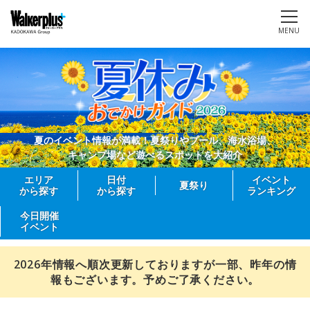
MENU
夏のイベント情報が満載！夏祭りやプール、海水浴場、
キャンプ場など遊べるスポットを大紹介
エリア
日付
イベント
夏祭り
から探す
から探す
ランキング
今日開催
イベント
2026年情報へ順次更新しておりますが一部、昨年の情
報もございます。予めご了承ください。