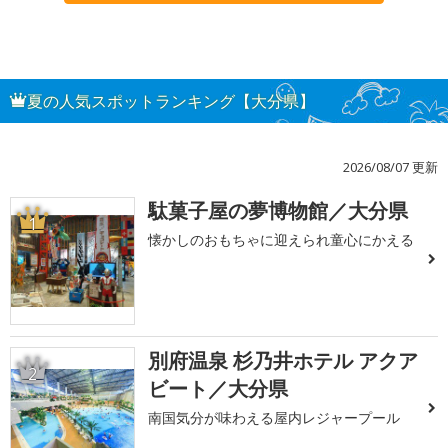
夏の人気スポットランキング【大分県】
2026/08/07 更新
駄菓子屋の夢博物館／大分県
1
懐かしのおもちゃに迎えられ童心にかえる
別府温泉 杉乃井ホテル アクア
2
ビート／大分県
南国気分が味わえる屋内レジャープール