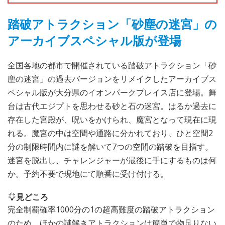
踏破アトラクション「砂塵の迷宮」の
アーカイブスペシャル版が登場
全国各地の都市で開催されている踏破アトラクション「砂
塵の迷宮」の過去バージョンをリメイクしたアーカイブス
ペシャル版が大分県のイオンパークプレイス店に登場。舞
台は古代エジプトを思わせる砂と石の迷宮。はるか過去に
存在した宮殿が、呪いをかけられ、魔宮となって現在に現
れる。魔宮の中は空間や通路に分かれており、ひと空間2
分の制限時間内に謎を解いて7つの空間の踏破を目指す。
迷宮を脱出し、チャレンジャーが最後に手にするものは何
か。予約不要で現地にて順番に受け付ける。
見どころ
完全制覇確率1000分の1の超高難度の踏破アトラクション
のため、ほかの謎解きアトラクションは簡単で物足りない