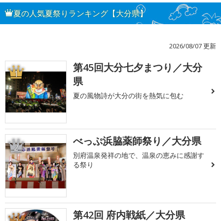
夏の人気夏祭りランキング【大分県】
2026/08/07 更新
第45回大分七夕まつり／大分
1
県
夏の風物詩が大分の街を熱気に包む
べっぷ浜脇薬師祭り／大分県
2
別府温泉発祥の地で、温泉の恵みに感謝す
る祭り
第42回 府内戦紙／大分県