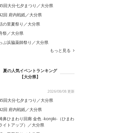
45回大分七夕まつり／大分県
42回 府内戦紙／大分県
話の里夏祭り／大分県
舟祭／大分県
っぷ浜脇薬師祭り／大分県
もっと見る
夏の人気イベントランキング
【大分県】
2026/08/08 更新
45回大分七夕まつり／大分県
42回 府内戦紙／大分県
崎鼻ひまわり回廊 金色 -konjiki-（ひまわ
ライトアップ）／大分県