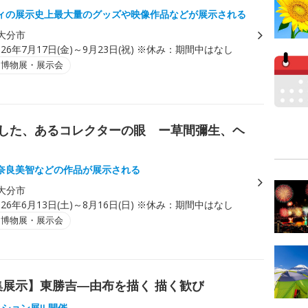
ィの展示史上最大量のグッズや映像作品などが展示される
大分市
026年7月17日(金)～9月23日(祝) ※休み：期間中はなし
・博物展・展示会
を愛した、あるコレクターの眼 ー草間彌生、ヘ
奈良美智などの作品が展示される
大分市
026年6月13日(土)～8月16日(日) ※休み：期間中はなし
・博物展・展示会
特集展示】東勝吉―由布を描く 描く歓び
クション展II 開催