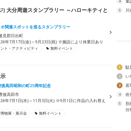
童
4
バッジ) 大分周遊スタンプラリー ～ハローキティと
川
5
リオ関連スポットを巡るスタンプラリー
速見郡日出町
026年7月17日(金)～9月23日(祝) ※施設により休業日あり
ベント・アクティビティ
無料イベント
駄
1
展示
い
2
若
豊後高田昭和の町25周年記念
3
豊後高田市
佐
4
026年7月1日(水)～11月3日(火) ※9月1日に作品の入れ替え
別
5
分
・博物展・展示会
無料イベント