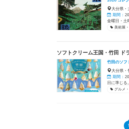
大分県・
期間：
2
金曜日・土曜
美術展
ソフトクリーム王国・竹田 ドラ
竹田のソフ
大分県・
期間：
2
日に準じる
グルメ