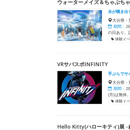
ウォーターメイズ＆ちゃぷち
水が噴き出
大分県・
期間：
2
の日あり。
体験イ
VRサバスポINFINITY
手ぶらでサ
大分県・
期間：
2
(月)は無休
体験イ
Hello Kitty(ハローキティ