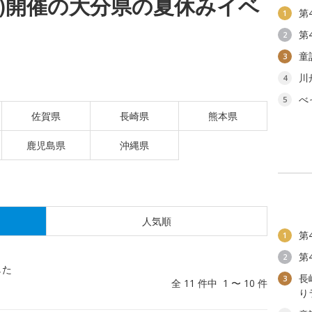
(火)開催の大分県の夏休みイベ
第
1
第
2
童
3
川
4
べ
5
佐賀県
長崎県
熊本県
鹿児島県
沖縄県
人気順
第
1
第
2
した
長
3
全 11 件中 1 〜 10 件
り