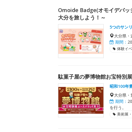
Omoide Badge(オモイデ
大分を旅しよう！～
5つのサン
大分県・
期間：
2
体験イ
駄菓子屋の夢博物館お宝特別
昭和100年
大分県・
期間：
2
を行う。
美術展