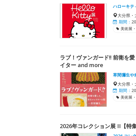
ハローキテ
大分県・
期間：
2
美術展
ラブ！ヴァンガード!! 前衛
イター and more
草間彌生や
大分県・
期間：
2
美術展
2026年コレクション展 II【
2026 コレ