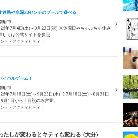
ゃ
す迷路や水深20センチのプールで遊べる
別府市
026年7月4日(土)～9月23日(祝) ※休園日やちゃぷちゃ休み
詳しくは公式サイトを参照
ベント・アクティビティ
バイバルゲーム！
別府市
026年7月18日(土)～9月23日(水) ※7月18日(土)～8月31日
。9月1日から土日祝のみ営業。
ベント・アクティビティ
)展 -わたしが変わるとキティも変わる-(大分)