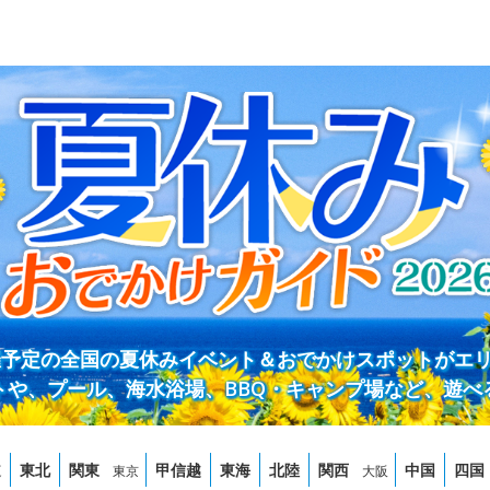
開催予定の全国の夏休みイベント＆おでかけスポットがエ
トや、プール、海水浴場、BBQ・キャンプ場など、遊べ
道
東北
関東
甲信越
東海
北陸
関西
中国
四国
東京
大阪