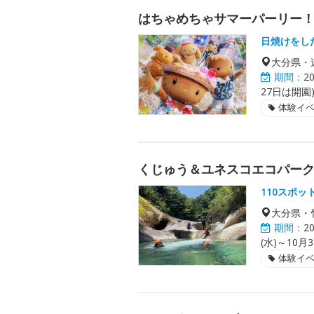
はちゃめちゃサマーパーリー
日焼けをし
大分県・
期間：
2
27日は開園
体験イ
くじゅう＆ユネスコエコパー
110スポ
大分県・
期間：
2
(水)～10月
体験イ