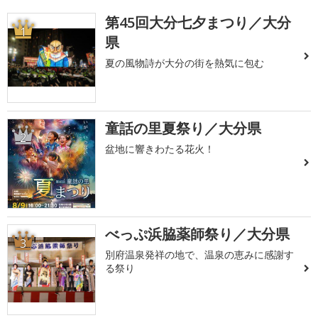
第45回大分七夕まつり／大分
1
県
夏の風物詩が大分の街を熱気に包む
童話の里夏祭り／大分県
2
盆地に響きわたる花火！
べっぷ浜脇薬師祭り／大分県
3
別府温泉発祥の地で、温泉の恵みに感謝す
る祭り