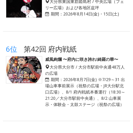
大分県東国東郡姫島村 / 中央広場（フェ
リー広場）および各地区盆坪
期間：
2026年8月14日(金)・15日(土)
6位
第42回 府内戦紙
威風絢爛 〜府内に咲き誇れ!綺羅の華〜
大分県大分市 / 大分市駅前中央通48万人
の広場
期間：
2026年8月7日(金) ※7/29～31 出
場山車事前展示（祝祭の広場・JR大分駅北
口広場）、8/1 府内戦紙本番運行（18:30～
21:20／大分市駅前中央通）、8/2 山車展
示・体験会・太鼓ステージ（祝祭の広場）