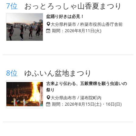
7位
おっとろっしゃ山香夏まつり
盆踊り好きは必見！
大分県杵築市 / 杵築市役所山香庁舎前
期間：
2026年8月11日(火)
8位
ゆふいん盆地まつり
古来より伝わる、五穀豊穣を願う虫追いの
祭り
大分県由布市 / 湯布院町内
期間：
2026年8月15日(土)・16日(日)