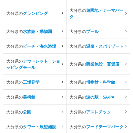
大分県の
遊園地・テーマパー
大分県の
グランピング
ク
大分県の
水族館・動物園
大分県の
プール
大分県の
ビーチ・海水浴場
大分県の
温泉・スパリゾート
大分県の
アウトレット・ショ
大分県の
商業施設・百貨店
ッピングモール
大分県の
工場見学
大分県の
博物館・科学館
大分県の
美術館
大分県の
道の駅・SA/PA
大分県の
公園
大分県の
アスレチック
大分県の
タワー・展望施設
大分県の
フードテーマパーク