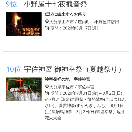
9位
小野屋十七夜観音祭
伝説に由来するお祭り
大分県由布市 / 庄内町 小野屋商店街
期間：
2026年8月17日(月)
10位
宇佐神宮 御神幸祭（夏越祭り）
神輿発祥の地 宇佐神宮
大分県宇佐市 / 宇佐神宮
期間：
2026年7月31日(金)～8月2日(日)
※7月31日(金)本殿祭・御発輦祭(ごはつれん
さい)、菅貫神事(すがぬきしんじ) 8月1日
(土)流鏑馬神事 8月2日(日)御還幸祭、厄除
花火大会