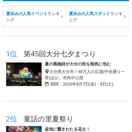
夏休みの人気イベント
ランキ
夏休みの人気スポット
ランキ
ング
ング
1位
第45回大分七夕まつり
夏の風物詩が大分の街を熱気に包む
大分県大分市 / 48万人の広場(中央通り一
帯)ほか、市内中心部
期間：
2026年8月7日(金)・8日(土)
2位
童話の里夏祭り
盆地に響きわたる花火！