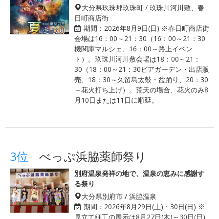
大分県玖珠郡玖珠町 / 玖珠川河川敷、春
日町商店街
期間：
2026年8月9日(日) ※春日町商店街
会場は16：00～21：30（16：00～21：30
機関庫マルシェ、16：00～路上イベン
ト）。玖珠川河川敷会場は18：00～21：
30（18：00～21：30ビアガーデン・出店販
売、18：30～久留島太鼓・盆踊り、20：30
～花火打ち上げ）。荒天の場合、花火のみ8
月10日または11日に順延。
3位
べっぷ浜脇薬師祭り
別府温泉発祥の地で、温泉の恵みに感謝す
る祭り
大分県別府市 / 浜脇温泉
期間：
2026年8月29日(土)・30日(日) ※
見立て細工の展示は8月27日(木)～30日(日)