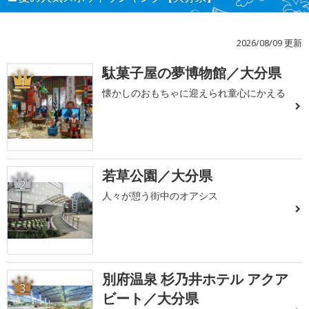
2026/08/09 更新
駄菓子屋の夢博物館／大分県
1
懐かしのおもちゃに迎えられ童心にかえる
若草公園／大分県
2
人々が憩う街中のオアシス
別府温泉 杉乃井ホテル アクア
3
ビート／大分県