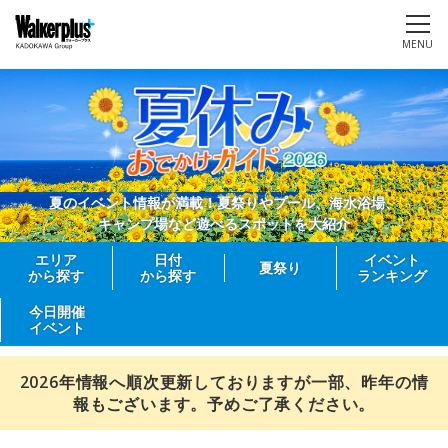
MENU
夏のイベント情報が満載！夏祭りやプール、海水浴場、
キャンプ場など遊べるスポットを大紹介
エリア
日付
イベント
夏祭り
から探す
から探す
ランキング
今日開催
イベント
2026年情報へ順次更新しておりますが一部、昨年の情
報もございます。予めご了承ください。