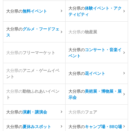
大分県の
体験イベント・アク
大分県の
無料イベント
ティビティ
大分県の
グルメ・フードフェ
大分県の
物産展
ス
大分県の
コンサート・音楽イ
大分県の
フリーマーケット
ベント
大分県の
アニメ・ゲームイベ
大分県の
花イベント
ント
大分県の
動物ふれあいイベン
大分県の
美術展・博物展・展
ト
示会
大分県の
演劇・講演会
大分県の
フェア
大分県の
夏休みスポット
大分県の
キャンプ場・BBQ場