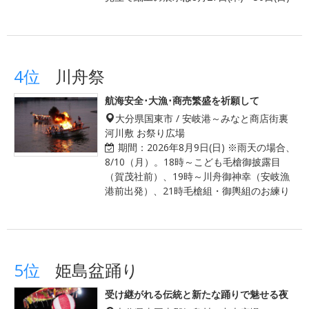
4位
川舟祭
航海安全･大漁･商売繁盛を祈願して
大分県国東市 / 安岐港～みなと商店街裏
河川敷 お祭り広場
期間：
2026年8月9日(日) ※雨天の場合、
8/10（月）。18時～こども毛槍御披露目
（賀茂社前）、19時～川舟御神幸（安岐漁
港前出発）、21時毛槍組・御輿組のお練り
5位
姫島盆踊り
受け継がれる伝統と新たな踊りで魅せる夜