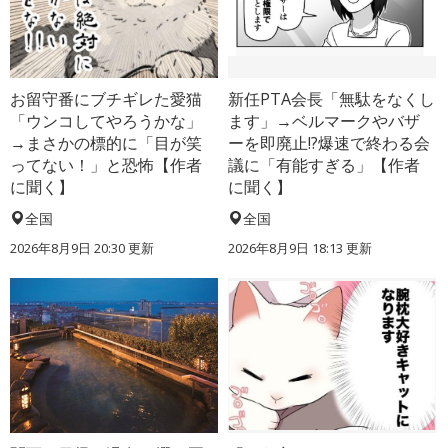
お留守番にブチギレた愛猫
新任PTA会長「無駄をなくし
「ウンコしてやろうかな」
ます」→ベルマークやバザ
→まさかの標的に「目が笑
ーを即廃止!?爆速で終わる会
ってない！」と恐怖【作者
議に「有能すぎる」【作者
に聞く】
に聞く】
全国
全国
2026年8月9日 20:30
更新
2026年8月9日 18:13
更新