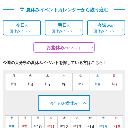
夏休みイベントカレンダーから絞り込む
今日
明日
今週末
の
の
の
夏休みイベント
夏休みイベント
夏休みイベント
お盆休み
の
イベント
今週の大分県の夏休みイベントを探している方はこちら！
月
火
水
木
金
土
日
8/
8/
8/
8/
8/
8/
8/
3
4
5
6
7
8
9
今年のお盆休み
土
日
月
火
水
木
金
土
日
8/
8/
8/
8/
8/
8/
8/
8/
8/
8
9
10
11
12
13
14
15
16