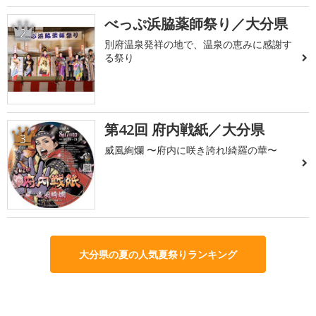
べっぷ浜脇薬師祭り／大分県
2
別府温泉発祥の地で、温泉の恵みに感謝す
る祭り
第42回 府内戦紙／大分県
3
威風絢爛 〜府内に咲き誇れ!綺羅の華〜
大分県の夏の人気夏祭りランキング