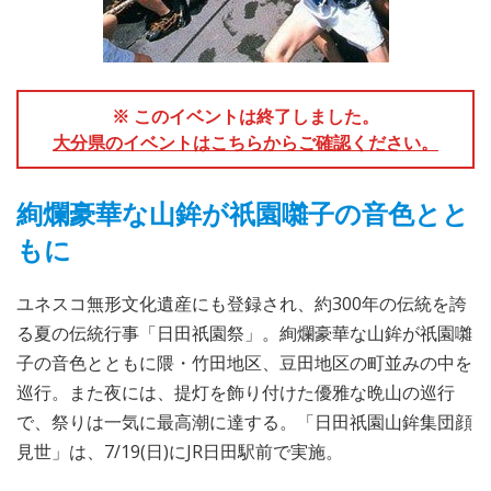
※ このイベントは終了しました。
大分県のイベントはこちらからご確認ください。
絢爛豪華な山鉾が祇園囃子の音色とと
もに
ユネスコ無形文化遺産にも登録され、約300年の伝統を誇
る夏の伝統行事「日田祇園祭」。絢爛豪華な山鉾が祇園囃
子の音色とともに隈・竹田地区、豆田地区の町並みの中を
巡行。また夜には、提灯を飾り付けた優雅な晩山の巡行
で、祭りは一気に最高潮に達する。「日田祇園山鉾集団顔
見世」は、7/19(日)にJR日田駅前で実施。