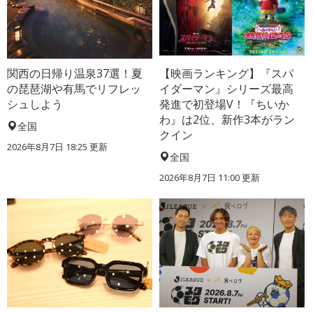
関西の日帰り温泉37選！夏
【映画ランキング】『スパ
の琵琶湖や有馬でリフレッ
イダーマン』シリーズ最高
シュしよう
発進で初登場V！『ちいか
わ』は2位、新作3本がラン
全国
クイン
2026年8月7日 18:25
更新
全国
2026年8月7日 11:00
更新