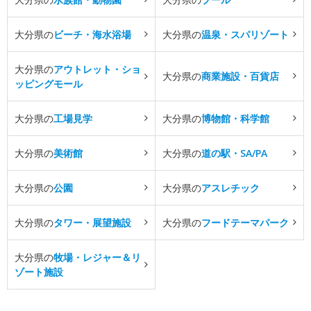
大分県の
ビーチ・海水浴場
大分県の
温泉・スパリゾート
大分県の
アウトレット・ショ
大分県の
商業施設・百貨店
ッピングモール
大分県の
工場見学
大分県の
博物館・科学館
大分県の
美術館
大分県の
道の駅・SA/PA
大分県の
公園
大分県の
アスレチック
大分県の
タワー・展望施設
大分県の
フードテーマパーク
大分県の
牧場・レジャー＆リ
ゾート施設