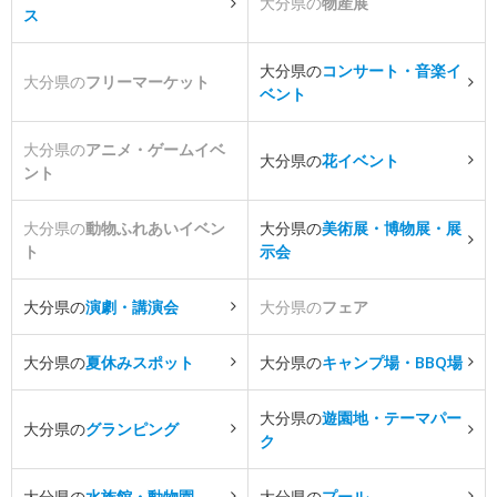
大分県の
物産展
ス
大分県の
コンサート・音楽イ
大分県の
フリーマーケット
ベント
大分県の
アニメ・ゲームイベ
大分県の
花イベント
ント
大分県の
動物ふれあいイベン
大分県の
美術展・博物展・展
ト
示会
大分県の
演劇・講演会
大分県の
フェア
大分県の
夏休みスポット
大分県の
キャンプ場・BBQ場
大分県の
遊園地・テーマパー
大分県の
グランピング
ク
大分県の
水族館・動物園
大分県の
プール