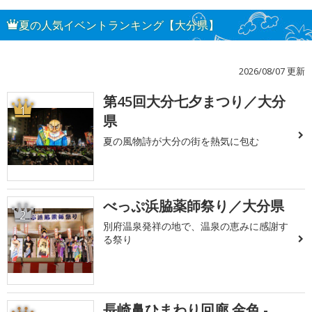
夏の人気イベントランキング【大分県】
2026/08/07 更新
第45回大分七夕まつり／大分
1
県
夏の風物詩が大分の街を熱気に包む
べっぷ浜脇薬師祭り／大分県
2
別府温泉発祥の地で、温泉の恵みに感謝す
る祭り
長崎鼻ひまわり回廊 金色 -