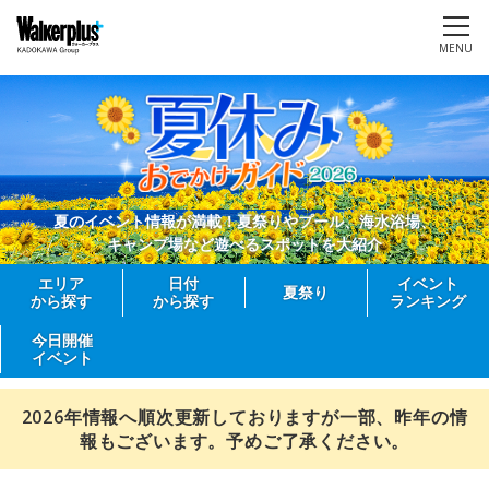
MENU
夏のイベント情報が満載！夏祭りやプール、海水浴場、
キャンプ場など遊べるスポットを大紹介
エリア
日付
イベント
夏祭り
から探す
から探す
ランキング
今日開催
イベント
2026年情報へ順次更新しておりますが一部、昨年の情
報もございます。予めご了承ください。