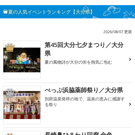
夏の人気イベントランキング【大分県】
2026/08/07 更新
第45回大分七夕まつり／大分
1
県
夏の風物詩が大分の街を熱気に包む
べっぷ浜脇薬師祭り／大分県
2
別府温泉発祥の地で、温泉の恵みに感謝す
る祭り
長崎鼻ひまわり回廊 金色 -