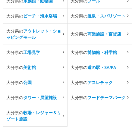
大分県の
水族館・動物園
大分県の
プール
大分県の
ビーチ・海水浴場
大分県の
温泉・スパリゾート
大分県の
アウトレット・ショ
大分県の
商業施設・百貨店
ッピングモール
大分県の
工場見学
大分県の
博物館・科学館
大分県の
美術館
大分県の
道の駅・SA/PA
大分県の
公園
大分県の
アスレチック
大分県の
タワー・展望施設
大分県の
フードテーマパーク
大分県の
牧場・レジャー＆リ
ゾート施設