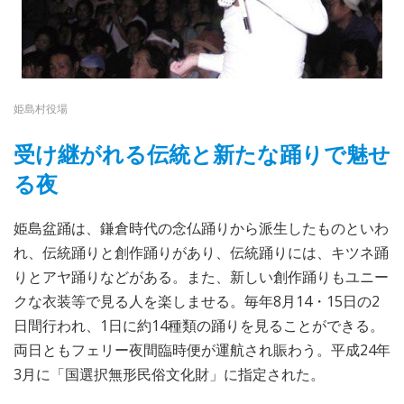
姫島村役場
受け継がれる伝統と新たな踊りで魅せ
る夜
姫島盆踊は、鎌倉時代の念仏踊りから派生したものといわ
れ、伝統踊りと創作踊りがあり、伝統踊りには、キツネ踊
りとアヤ踊りなどがある。また、新しい創作踊りもユニー
クな衣装等で見る人を楽しませる。毎年8月14・15日の2
日間行われ、1日に約14種類の踊りを見ることができる。
両日ともフェリー夜間臨時便が運航され賑わう。平成24年
3月に「国選択無形民俗文化財」に指定された。