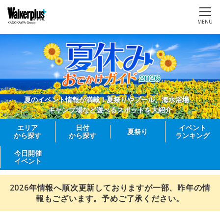
MENU
夏のイベント情報が満載！夏祭りやプール、海水浴場、
キャンプ場など遊べるスポットを大紹介
エリア
日付
イベント
夏祭り
から探す
から探す
ランキング
今日開催
イベント
2026年情報へ順次更新しておりますが一部、昨年の情
報もございます。予めご了承ください。