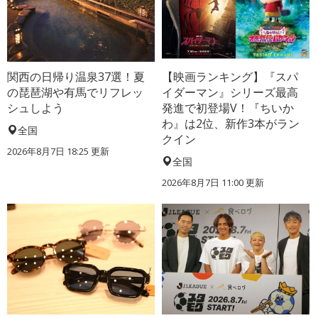
関西の日帰り温泉37選！夏
【映画ランキング】『スパ
の琵琶湖や有馬でリフレッ
イダーマン』シリーズ最高
シュしよう
発進で初登場V！『ちいか
わ』は2位、新作3本がラン
全国
クイン
2026年8月7日 18:25
更新
全国
2026年8月7日 11:00
更新