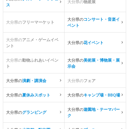
大分県の
物産展
ス
大分県の
コンサート・音楽イ
大分県の
フリーマーケット
ベント
大分県の
アニメ・ゲームイベ
大分県の
花イベント
ント
大分県の
動物ふれあいイベン
大分県の
美術展・博物展・展
ト
示会
大分県の
演劇・講演会
大分県の
フェア
大分県の
夏休みスポット
大分県の
キャンプ場・BBQ場
大分県の
遊園地・テーマパー
大分県の
グランピング
ク