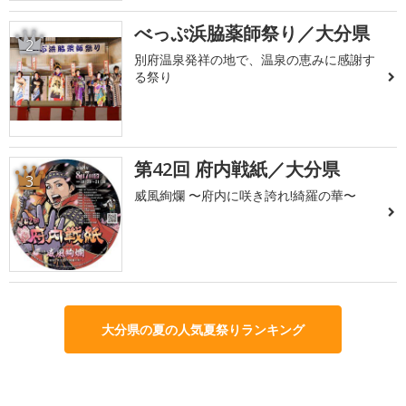
べっぷ浜脇薬師祭り／大分県
2
別府温泉発祥の地で、温泉の恵みに感謝す
る祭り
第42回 府内戦紙／大分県
3
威風絢爛 〜府内に咲き誇れ!綺羅の華〜
大分県の夏の人気夏祭りランキング