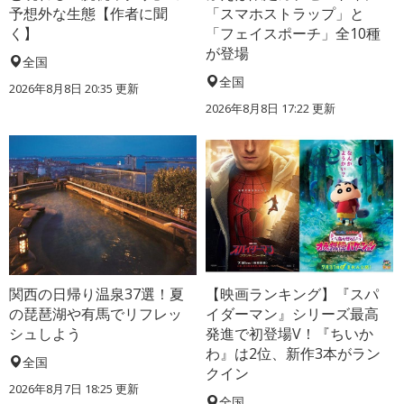
予想外な生態【作者に聞
「スマホストラップ」と
く】
「フェイスポーチ」全10種
が登場
全国
全国
2026年8月8日 20:35
更新
2026年8月8日 17:22
更新
関西の日帰り温泉37選！夏
【映画ランキング】『スパ
の琵琶湖や有馬でリフレッ
イダーマン』シリーズ最高
シュしよう
発進で初登場V！『ちいか
わ』は2位、新作3本がラン
全国
クイン
2026年8月7日 18:25
更新
全国