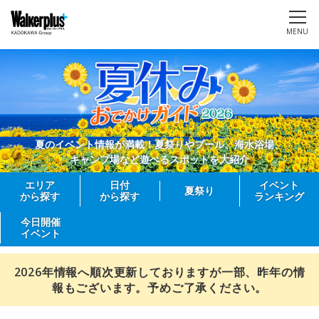
MENU
夏のイベント情報が満載！夏祭りやプール、海水浴場、
キャンプ場など遊べるスポットを大紹介
エリア
日付
イベント
夏祭り
から探す
から探す
ランキング
今日開催
イベント
2026年情報へ順次更新しておりますが一部、昨年の情
報もございます。予めご了承ください。