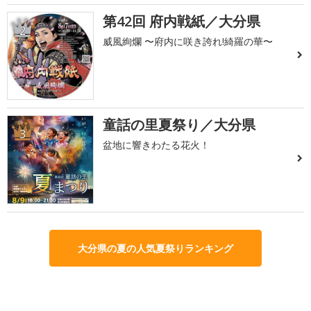
第42回 府内戦紙／大分県
2
威風絢爛 〜府内に咲き誇れ!綺羅の華〜
童話の里夏祭り／大分県
3
盆地に響きわたる花火！
大分県の夏の人気夏祭りランキング