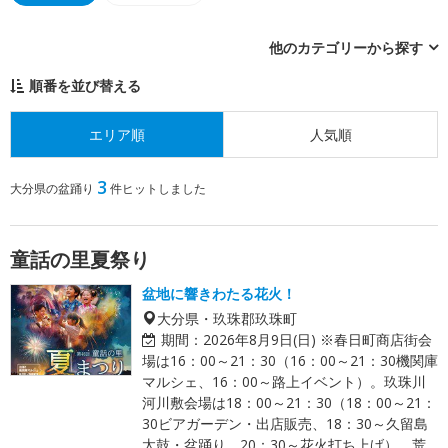
他のカテゴリーから探す
順番を並び替える
エリア順
人気順
3
大分県の盆踊り
件ヒットしました
童話の里夏祭り
盆地に響きわたる花火！
大分県・玖珠郡玖珠町
期間：
2026年8月9日(日) ※春日町商店街会
場は16：00～21：30（16：00～21：30機関庫
マルシェ、16：00～路上イベント）。玖珠川
河川敷会場は18：00～21：30（18：00～21：
30ビアガーデン・出店販売、18：30～久留島
太鼓・盆踊り、20：30～花火打ち上げ）。荒