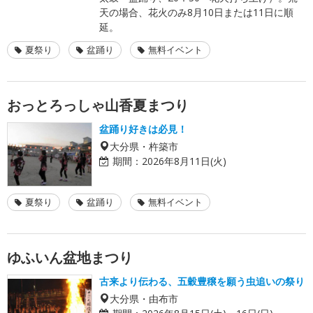
天の場合、花火のみ8月10日または11日に順
延。
夏祭り
盆踊り
無料イベント
おっとろっしゃ山香夏まつり
盆踊り好きは必見！
大分県・杵築市
期間：
2026年8月11日(火)
夏祭り
盆踊り
無料イベント
ゆふいん盆地まつり
古来より伝わる、五穀豊穣を願う虫追いの祭り
大分県・由布市