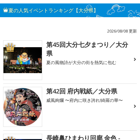
夏の人気イベントランキング【大分県】
2026/08/08 更新
第45回大分七夕まつり／大分
1
県
夏の風物詩が大分の街を熱気に包む
第42回 府内戦紙／大分県
2
威風絢爛 〜府内に咲き誇れ!綺羅の華〜
長崎鼻ひまわり回廊 金色 -