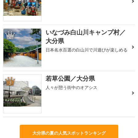
いなづみ白山川キャンプ村／
2
大分県
日本名水百選の白山川で川遊びが楽しめる
若草公園／大分県
3
人々が憩う街中のオアシス
大分県の夏の人気スポットランキング