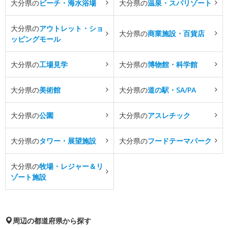
大分県の
ビーチ・海水浴場
大分県の
温泉・スパリゾート
大分県の
アウトレット・ショ
大分県の
商業施設・百貨店
ッピングモール
大分県の
工場見学
大分県の
博物館・科学館
大分県の
美術館
大分県の
道の駅・SA/PA
大分県の
公園
大分県の
アスレチック
大分県の
タワー・展望施設
大分県の
フードテーマパーク
大分県の
牧場・レジャー＆リ
ゾート施設
周辺の都道府県から探す