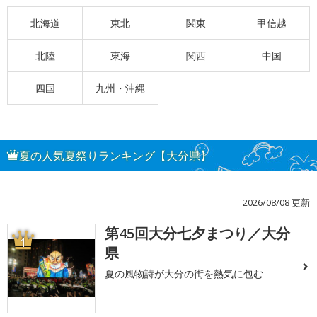
北海道
東北
関東
甲信越
北陸
東海
関西
中国
四国
九州・沖縄
夏の人気夏祭りランキング【大分県】
2026/08/08 更新
第45回大分七夕まつり／大分
1
県
夏の風物詩が大分の街を熱気に包む