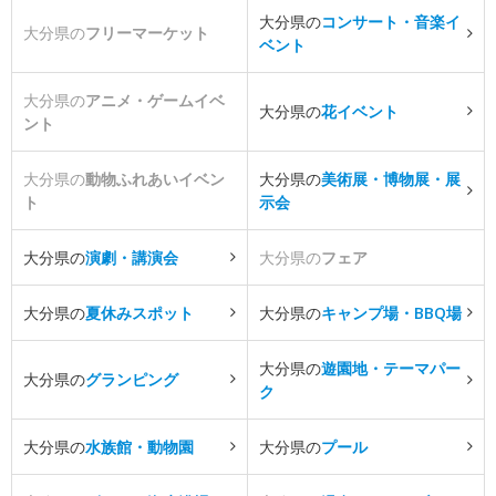
大分県の
コンサート・音楽イ
大分県の
フリーマーケット
ベント
大分県の
アニメ・ゲームイベ
大分県の
花イベント
ント
大分県の
動物ふれあいイベン
大分県の
美術展・博物展・展
ト
示会
大分県の
演劇・講演会
大分県の
フェア
大分県の
夏休みスポット
大分県の
キャンプ場・BBQ場
大分県の
遊園地・テーマパー
大分県の
グランピング
ク
大分県の
水族館・動物園
大分県の
プール