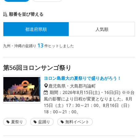
順番を並び替える
都道府県順
人気順
13
九州・沖縄の盆踊り
件ヒットしました
第56回ヨロンサンゴ祭り
ヨロン島最大の夏祭りで盛りあがろう！
鹿児島県・大島郡与論町
期間：
2026年8月15日(土)・16日(日) ※※台
風の影響により日程が変更となりました。8月
15日（土）17：30～21：00、8月16日（日）
18：00～21：00。
夏祭り
盆踊り
無料イベント