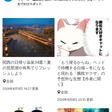
おでかけスポット
関西の日帰り温泉34選！夏
「もう寝るからね」ベッド
の琵琶湖や有馬でリフレッ
で待機する白猫→冬になる
シュしよう
と現れる「腕枕ヤクザ」の
予想外な生態【作者に聞
全国
く】
2026年8月9日 16:27
更新
全国
2026年8月8日 20:35
更新