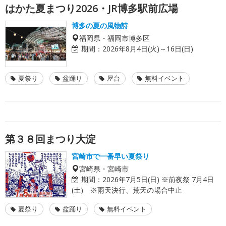
はかた夏まつり2026・JR博多駅前広場
博多の夏の風物詩
福岡県・福岡市博多区
期間：
2026年8月4日(火)～16日(日)
夏祭り
盆踊り
屋台
無料イベント
第３８回まつり大淀
宮崎市で一番早い夏祭り
宮崎県・宮崎市
期間：
2026年7月5日(日) ※前夜祭 7月4日
(土) ※雨天決行、荒天の場合中止
夏祭り
盆踊り
無料イベント