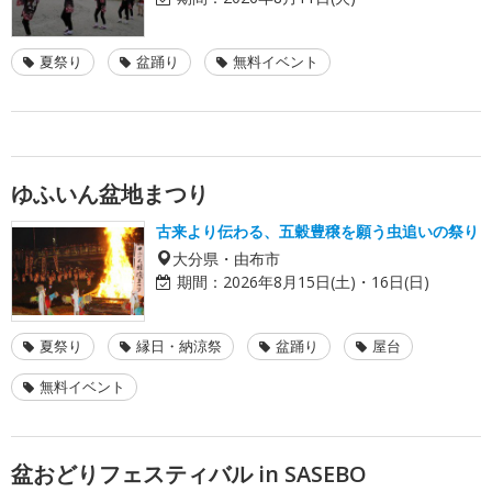
夏祭り
盆踊り
無料イベント
ゆふいん盆地まつり
古来より伝わる、五穀豊穣を願う虫追いの祭り
大分県・由布市
期間：
2026年8月15日(土)・16日(日)
夏祭り
縁日・納涼祭
盆踊り
屋台
無料イベント
盆おどりフェスティバル in SASEBO