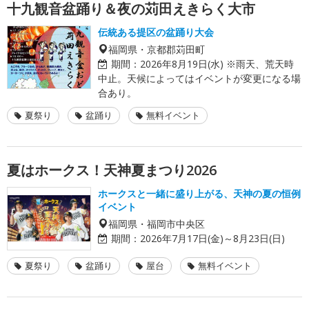
十九観音盆踊り＆夜の苅田えきらく大市
伝統ある提区の盆踊り大会
福岡県・京都郡苅田町
期間：
2026年8月19日(水) ※雨天、荒天時
中止。天候によってはイベントが変更になる場
合あり。
夏祭り
盆踊り
無料イベント
夏はホークス！天神夏まつり2026
ホークスと一緒に盛り上がる、天神の夏の恒例
イベント
福岡県・福岡市中央区
期間：
2026年7月17日(金)～8月23日(日)
夏祭り
盆踊り
屋台
無料イベント