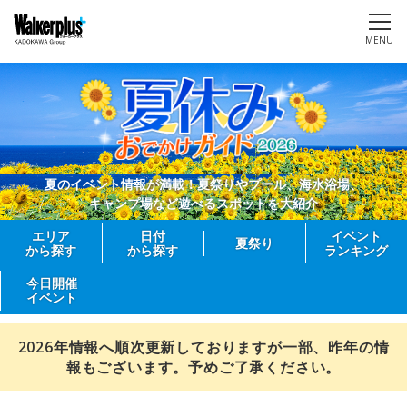
MENU
夏のイベント情報が満載！夏祭りやプール、海水浴場、
キャンプ場など遊べるスポットを大紹介
エリア
日付
イベント
夏祭り
から探す
から探す
ランキング
今日開催
イベント
2026年情報へ順次更新しておりますが一部、昨年の情
報もございます。予めご了承ください。