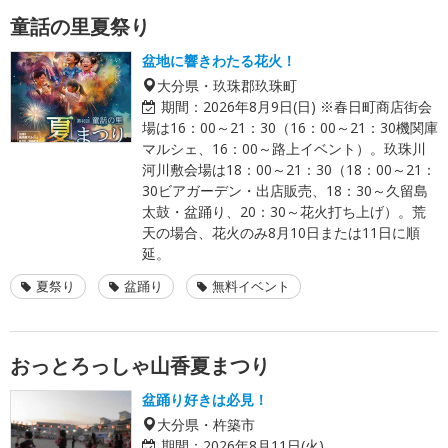
童話の里夏祭り
盆地に響きわたる花火！
大分県・玖珠郡玖珠町
期間：
2026年8月9日(日) ※春日町商店街会
場は16：00～21：30（16：00～21：30機関庫
マルシェ、16：00～路上イベント）。玖珠川
河川敷会場は18：00～21：30（18：00～21：
30ビアガーデン・出店販売、18：30～久留島
太鼓・盆踊り、20：30～花火打ち上げ）。荒
天の場合、花火のみ8月10日または11日に順
延。
夏祭り
盆踊り
無料イベント
おっとろっしゃ山香夏まつり
盆踊り好きは必見！
大分県・杵築市
期間：
2026年8月11日(火)