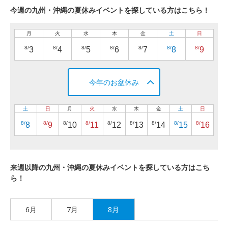
今週の九州・沖縄の夏休みイベントを探している方はこちら！
月
火
水
木
金
土
日
8/
8/
8/
8/
8/
8/
8/
3
4
5
6
7
8
9
今年のお盆休み
土
日
月
火
水
木
金
土
日
8/
8/
8/
8/
8/
8/
8/
8/
8/
8
9
10
11
12
13
14
15
16
来週以降の九州・沖縄の夏休みイベントを探している方はこち
ら！
6月
7月
8月