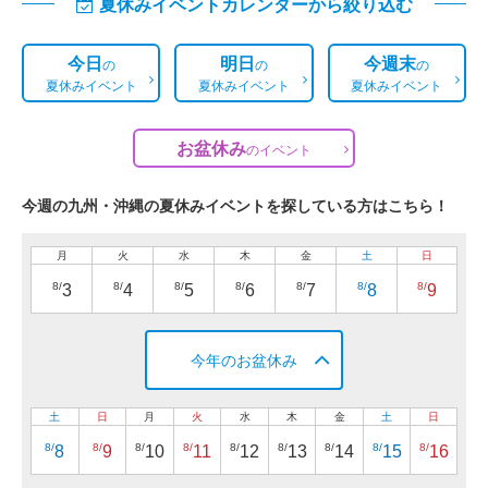
夏休みイベントカレンダーから絞り込む
今日
明日
今週末
の
の
の
夏休みイベント
夏休みイベント
夏休みイベント
お盆休み
の
イベント
今週の九州・沖縄の夏休みイベントを探している方はこちら！
月
火
水
木
金
土
日
8/
8/
8/
8/
8/
8/
8/
3
4
5
6
7
8
9
今年のお盆休み
土
日
月
火
水
木
金
土
日
8/
8/
8/
8/
8/
8/
8/
8/
8/
8
9
10
11
12
13
14
15
16