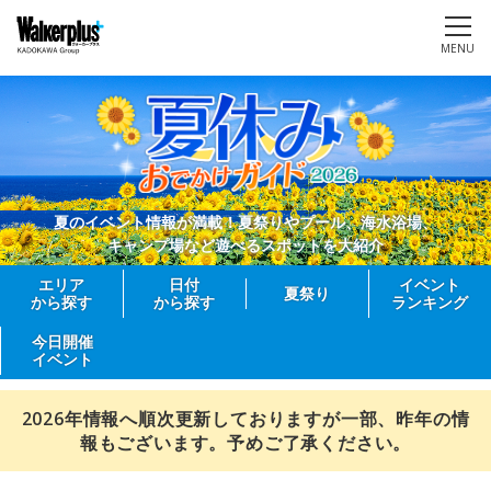
MENU
夏のイベント情報が満載！夏祭りやプール、海水浴場、
キャンプ場など遊べるスポットを大紹介
エリア
日付
イベント
夏祭り
から探す
から探す
ランキング
今日開催
イベント
2026年情報へ順次更新しておりますが一部、昨年の情
報もございます。予めご了承ください。