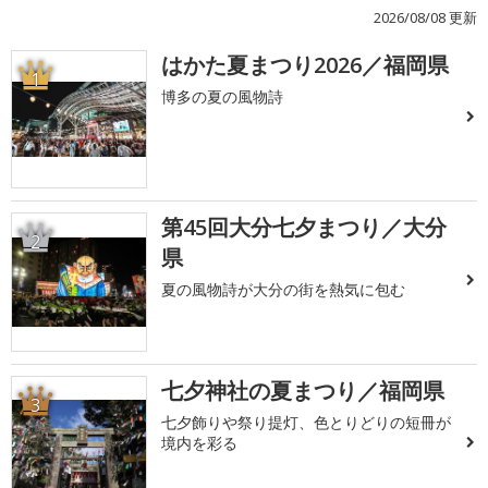
2026/08/08 更新
はかた夏まつり2026／福岡県
1
博多の夏の風物詩
第45回大分七夕まつり／大分
2
県
夏の風物詩が大分の街を熱気に包む
七夕神社の夏まつり／福岡県
3
七夕飾りや祭り提灯、色とりどりの短冊が
境内を彩る