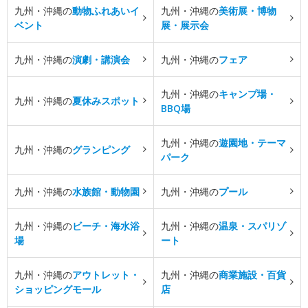
九州・沖縄の
動物ふれあいイ
九州・沖縄の
美術展・博物
ベント
展・展示会
九州・沖縄の
演劇・講演会
九州・沖縄の
フェア
九州・沖縄の
キャンプ場・
九州・沖縄の
夏休みスポット
BBQ場
九州・沖縄の
遊園地・テーマ
九州・沖縄の
グランピング
パーク
九州・沖縄の
水族館・動物園
九州・沖縄の
プール
九州・沖縄の
ビーチ・海水浴
九州・沖縄の
温泉・スパリゾ
場
ート
九州・沖縄の
アウトレット・
九州・沖縄の
商業施設・百貨
ショッピングモール
店