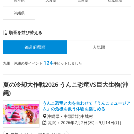
熊本県
大分県
宮崎県
鹿児島県
沖縄県
順番を並び替える
都道府県順
人気順
124
九州・沖縄の夏イベント
件ヒットしました
夏の冷却大作戦2026 うんこ恐竜VS巨大生物(沖
縄)
うんこ恐竜と力を合わせて「うんこミュージア
ム」の危機を救う体験を楽しめる
沖縄県・中頭郡北中城村
期間：
2026年7月2日(木)～9月14日(月)