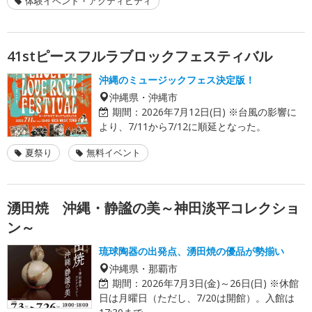
体験イベント・アクティビティ
41stピースフルラブロックフェスティバル
沖縄のミュージックフェス決定版！
沖縄県・沖縄市
期間：
2026年7月12日(日) ※台風の影響に
より、7/11から7/12に順延となった。
夏祭り
無料イベント
湧田焼 沖縄・静謐の美～神田淡平コレクショ
ン～
琉球陶器の出発点、湧田焼の優品が勢揃い
沖縄県・那覇市
期間：
2026年7月3日(金)～26日(日) ※休館
日は月曜日（ただし、7/20は開館）。入館は