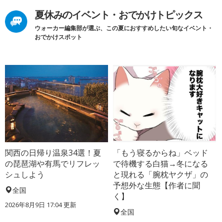
夏休みのイベント・おでかけトピックス
ウォーカー編集部が選ぶ、この夏におすすめしたい旬なイベント・
おでかけスポット
関西の日帰り温泉34選！夏
「もう寝るからね」ベッド
の琵琶湖や有馬でリフレッ
で待機する白猫→冬になる
シュしよう
と現れる「腕枕ヤクザ」の
予想外な生態【作者に聞
全国
く】
2026年8月9日 17:04
更新
全国