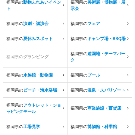
福岡県の
動物ふれあいイベン
福岡県の
美術展・博物展・展
ト
示会
福岡県の
演劇・講演会
福岡県の
フェア
福岡県の
夏休みスポット
福岡県の
キャンプ場・BBQ場
福岡県の
遊園地・テーマパー
福岡県の
グランピング
ク
福岡県の
水族館・動物園
福岡県の
プール
福岡県の
ビーチ・海水浴場
福岡県の
温泉・スパリゾート
福岡県の
アウトレット・ショ
福岡県の
商業施設・百貨店
ッピングモール
福岡県の
工場見学
福岡県の
博物館・科学館