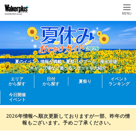
MENU
夏のイベント情報が満載！夏祭りやプール、海水浴場、
キャンプ場など遊べるスポットを大紹介
エリア
日付
イベント
夏祭り
から探す
から探す
ランキング
今日開催
イベント
2026年情報へ順次更新しておりますが一部、昨年の情
報もございます。予めご了承ください。