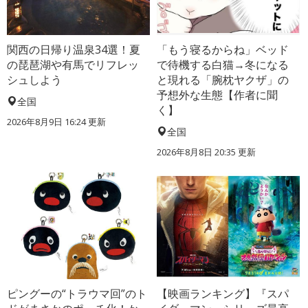
関西の日帰り温泉34選！夏
「もう寝るからね」ベッド
の琵琶湖や有馬でリフレッ
で待機する白猫→冬になる
シュしよう
と現れる「腕枕ヤクザ」の
予想外な生態【作者に聞
全国
く】
2026年8月9日 16:24
更新
全国
2026年8月8日 20:35
更新
ピングーの“トラウマ回”のト
【映画ランキング】『スパ