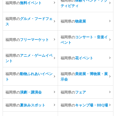
福岡県の
体験イベント・アク
福岡県の
無料イベント
ティビティ
福岡県の
グルメ・フードフェ
福岡県の
物産展
ス
福岡県の
コンサート・音楽イ
福岡県の
フリーマーケット
ベント
福岡県の
アニメ・ゲームイベ
福岡県の
花イベント
ント
福岡県の
動物ふれあいイベン
福岡県の
美術展・博物展・展
ト
示会
福岡県の
演劇・講演会
福岡県の
フェア
福岡県の
夏休みスポット
福岡県の
キャンプ場・BBQ場