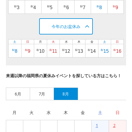
8/
8/
8/
8/
8/
8/
8/
3
4
5
6
7
8
9
今年のお盆休み
土
日
月
火
水
木
金
土
日
8/
8/
8/
8/
8/
8/
8/
8/
8/
8
9
10
11
12
13
14
15
16
来週以降の福岡県の夏休みイベントを探している方はこちら！
6月
7月
8月
月
火
水
木
金
土
日
1
2