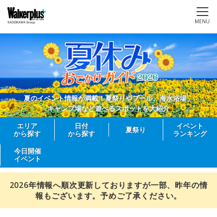
MENU
夏のイベント情報が満載！夏祭りやプール、海水浴場、
キャンプ場など遊べるスポットを大紹介
エリア
日付
イベント
夏祭り
から探す
から探す
ランキング
今日開催
イベント
2026年情報へ順次更新しておりますが一部、昨年の情
報もございます。予めご了承ください。