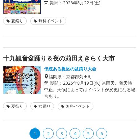
期間：
2026年8月22日(土)
夏祭り
無料イベント
十九観音盆踊り＆夜の苅田えきらく大市
伝統ある提区の盆踊り大会
福岡県・京都郡苅田町
期間：
2026年8月19日(水) ※雨天、荒天時
中止。天候によってはイベントが変更になる場
合あり。
夏祭り
盆踊り
無料イベント
1
2
3
4
5
6