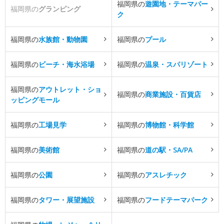
福岡県の
遊園地・テーマパー
福岡県の
グランピング
ク
福岡県の
水族館・動物園
福岡県の
プール
福岡県の
ビーチ・海水浴場
福岡県の
温泉・スパリゾート
福岡県の
アウトレット・ショ
福岡県の
商業施設・百貨店
ッピングモール
福岡県の
工場見学
福岡県の
博物館・科学館
福岡県の
美術館
福岡県の
道の駅・SA/PA
福岡県の
公園
福岡県の
アスレチック
福岡県の
タワー・展望施設
福岡県の
フードテーマパーク