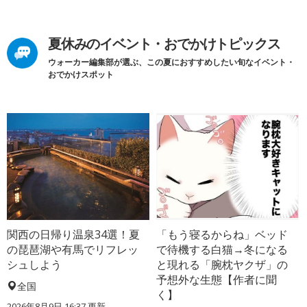
夏休みのイベント・おでかけトピックス
ウォーカー編集部が選ぶ、この夏におすすめしたい旬なイベント・
おでかけスポット
関西の日帰り温泉34選！夏
「もう寝るからね」ベッド
の琵琶湖や有馬でリフレッ
で待機する白猫→冬になる
シュしよう
と現れる「腕枕ヤクザ」の
予想外な生態【作者に聞
全国
く】
2026年8月9日 16:37
更新