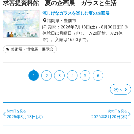
求菩提資料館 夏の企画展 ガラスと生活
涼しげなガラスを楽しむ夏の企画展
福岡県・豊前市
期間：
2026年7月18日(土)～8月30日(日) ※
休館日は月曜日（但し、7/20開館、7/21休
館）。入館は16:00まで。
美術展・博物展・展示会
1
2
3
4
5
6
次へ
前の日を見る
次の日を見る
2026年8月18日(火)
2026年8月20日(木)