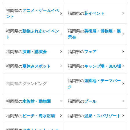
福岡県の
アニメ・ゲームイベ
福岡県の
花イベント
ント
福岡県の
動物ふれあいイベン
福岡県の
美術展・博物展・展
ト
示会
福岡県の
演劇・講演会
福岡県の
フェア
福岡県の
夏休みスポット
福岡県の
キャンプ場・BBQ場
福岡県の
遊園地・テーマパー
福岡県の
グランピング
ク
福岡県の
水族館・動物園
福岡県の
プール
福岡県の
ビーチ・海水浴場
福岡県の
温泉・スパリゾート