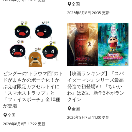
全国
2026年8月8日 20:35
更新
ピングーの“トラウマ回”のト
【映画ランキング】『スパ
ドがまさかのポーチ化！か
イダーマン』シリーズ最高
ぷえぼ限定カプセルトイに
発進で初登場V！『ちいか
「スマホストラップ」と
わ』は2位、新作3本がラン
「フェイスポーチ」全10種
クイン
が登場
全国
全国
2026年8月7日 11:00
更新
2026年8月8日 17:22
更新