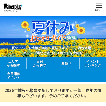
MENU
夏のイベント情報が満載！夏祭りやプール、海水浴場、
キャンプ場など遊べるスポットを大紹介
エリア
日付
イベント
夏祭り
から探す
から探す
ランキング
今日開催
イベント
2026年情報へ順次更新しておりますが一部、昨年の情
報もございます。予めご了承ください。