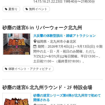
14.15.16.21.22.23日 19時40分〜21時30分
夏祭り
無料イベント
砂塵の迷宮6 in リバーウォーク北九州
大反響の体験型脱出・踏破アトラクション
福岡県・北九州市小倉北区
期間：
2026年7月4日(土)～9月13日(日) ※期
間中の土・日・月・祝日のみ開催、ただし
7/25(土)〜8/31(月)は毎日開催。平日13:00～、
土日祝11:00～（最終受付18:00）。
体験イベント・アクティビティ
砂塵の迷宮6 北九州ラウンド・2F 特設会場
砂塵の迷宮シリーズ第6弾が北九州市で初めて
開催される