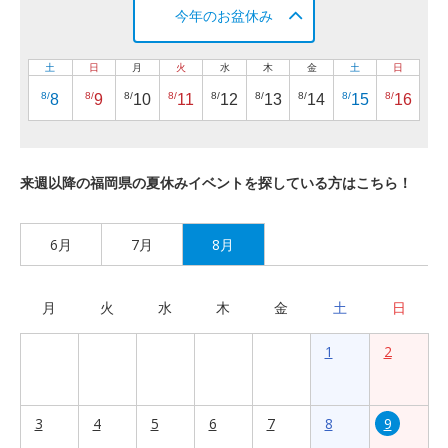
今年のお盆休み
土
日
月
火
水
木
金
土
日
8/
8/
8/
8/
8/
8/
8/
8/
8/
8
9
10
11
12
13
14
15
16
来週以降の福岡県の夏休みイベントを探している方はこちら！
6月
7月
8月
月
火
水
木
金
土
日
1
2
3
4
5
6
7
8
9