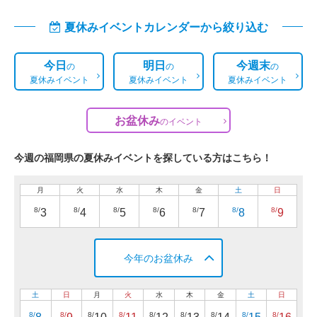
夏休みイベントカレンダーから絞り込む
今日
明日
今週末
の
の
の
夏休みイベント
夏休みイベント
夏休みイベント
お盆休み
の
イベント
今週の福岡県の夏休みイベントを探している方はこちら！
月
火
水
木
金
土
日
8/
8/
8/
8/
8/
8/
8/
3
4
5
6
7
8
9
今年のお盆休み
土
日
月
火
水
木
金
土
日
8/
8/
8/
8/
8/
8/
8/
8/
8/