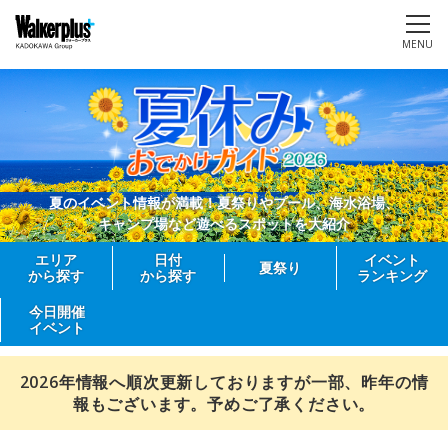
MENU
夏のイベント情報が満載！夏祭りやプール、海水浴場、
キャンプ場など遊べるスポットを大紹介
エリア
日付
イベント
夏祭り
から探す
から探す
ランキング
今日開催
イベント
2026年情報へ順次更新しておりますが一部、昨年の情
報もございます。予めご了承ください。