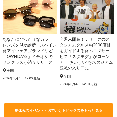
あなたにぴったりなカラー
今週末開幕！Ｊリーグのス
レンズをAIが診断！スペイン
タジアムグルメ約2000店舗
発アイウェアブランドなど
をガイドする食べログサー
「OWNDAYS」イチオシの
ビス「スタモグ」がローン
サングラスが続々リリース
チ！“おいしい”をスタジアム
観戦の入り口に
全国
全国
2026年8月4日 17:00
更新
2026年8月4日 14:50
更新
夏休みのイベント・おでかけトピックスをもっと見る