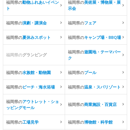
福岡県の
動物ふれあいイベン
福岡県の
美術展・博物展・展
ト
示会
福岡県の
演劇・講演会
福岡県の
フェア
福岡県の
夏休みスポット
福岡県の
キャンプ場・BBQ場
福岡県の
遊園地・テーマパー
福岡県の
グランピング
ク
福岡県の
水族館・動物園
福岡県の
プール
福岡県の
ビーチ・海水浴場
福岡県の
温泉・スパリゾート
福岡県の
アウトレット・ショ
福岡県の
商業施設・百貨店
ッピングモール
福岡県の
工場見学
福岡県の
博物館・科学館