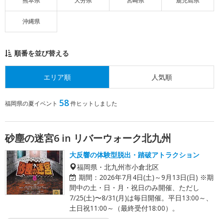
熊本県
大分県
宮崎県
鹿児島県
沖縄県
順番を並び替える
エリア順
人気順
58
福岡県の夏イベント
件ヒットしました
砂塵の迷宮6 in リバーウォーク北九州
大反響の体験型脱出・踏破アトラクション
福岡県・北九州市小倉北区
期間：
2026年7月4日(土)～9月13日(日) ※期
間中の土・日・月・祝日のみ開催、ただし
7/25(土)〜8/31(月)は毎日開催。平日13:00～、
土日祝11:00～（最終受付18:00）。