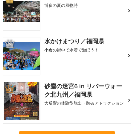
1
博多の夏の風物詩
水かけまつり／福岡県
2
小倉の街中で水着で遊ぼう！
砂塵の迷宮6 in リバーウォー
3
ク北九州／福岡県
大反響の体験型脱出・踏破アトラクション