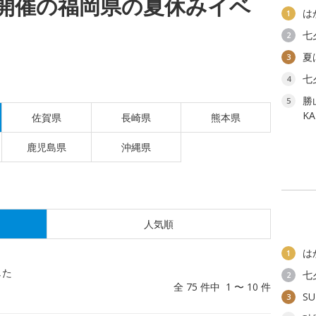
(日)開催の福岡県の夏休みイベ
は
1
七
2
夏
3
七
4
勝
5
K
佐賀県
長崎県
熊本県
鹿児島県
沖縄県
人気順
は
1
した
七
2
全 75 件中 1 〜 10 件
SU
3