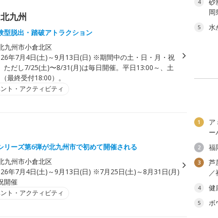
砂
4
岡
ク北九州
水
5
験型脱出・踏破アトラクション
北九州市小倉北区
026年7月4日(土)～9月13日(日) ※期間中の土・日・月・祝
だし7/25(土)〜8/31(月)は毎日開催。平日13:00～、土
～（最終受付18:00）。
ベント・アクティビティ
ア
1
ー
シリーズ第6弾が北九州市で初めて開催される
福
2
北九州市小倉北区
芦
3
026年7月4日(土)～9月13日(日) ※7月25日(土)～8月31日(月)
／
祝開催
健
4
ベント・アクティビティ
ボ
5