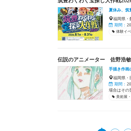
筑豊わくわく宝探し大作戦202
夏休み、筑
福岡県・
期間：
2
体験イ
伝説のアニメーター 佐野浩
手描き作画
福岡県・
期間：
2
場合はその
美術展