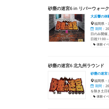
砂塵の迷宮6 in リバーウォー
大反響の体
福岡県・
期間：
2
日のみ開催、た
日祝11:00
体験イ
砂塵の迷宮6 北九州ラウンド
砂塵の迷宮
福岡県・
期間：
2
を除き土日
体験イ