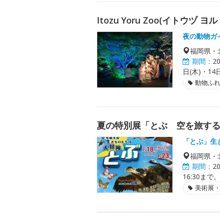
Itozu Yoru Zoo(イトウヅ 
夜の動物ガ
福岡県・
期間：
2
日(木)・14日
動物ふ
夏の特別展「とぶ 空を旅す
「とぶ」生
福岡県・
期間：
2
16:30まで
美術展