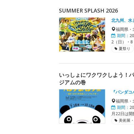
SUMMER SPLASH 2026
北九州、水
福岡県・
期間：
2
2（日）・
夏祭り
いっしょにワクワクしよう！
ジアムの巻
『パンダコ
福岡県・
期間：
2
月22日は開
美術展