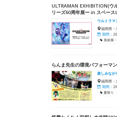
ULTRAMAN EXHIBITI
リーズ60周年展ー in スペースL
ウルトラマ
福岡県・
期間：
2
美術展
らんま先生の環境パフォーマ
楽しみなが
福岡県・
期間：
2
夏祭り