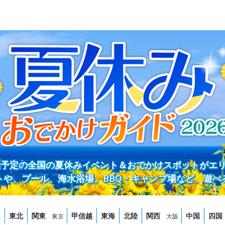
開催予定の全国の夏休みイベント＆おでかけスポットがエ
トや、プール、海水浴場、BBQ・キャンプ場など、遊べ
道
東北
関東
甲信越
東海
北陸
関西
中国
四国
東京
大阪