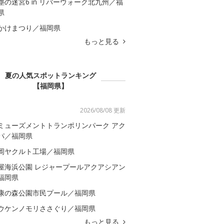
塵の迷宮6 in リバーウォーク北九州／福
県
かけまつり／福岡県
もっと見る
夏の人気スポットランキング
【福岡県】
2026/08/08 更新
ミューズメントトランポリンパーク アク
パ／福岡県
岡ヤクルト工場／福岡県
屋海浜公園 レジャープールアクアシアン
福岡県
康の森公園市民プール／福岡県
ウケンノモリささぐり／福岡県
もっと見る