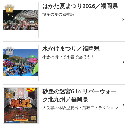
はかた夏まつり2026／福岡県
1
博多の夏の風物詩
水かけまつり／福岡県
2
小倉の街中で水着で遊ぼう！
砂塵の迷宮6 in リバーウォー
3
ク北九州／福岡県
大反響の体験型脱出・踏破アトラクション