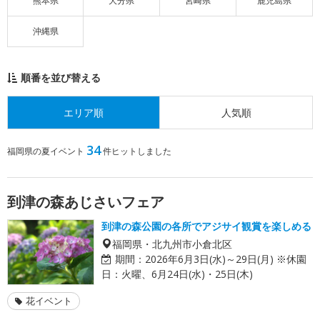
熊本県
大分県
宮崎県
鹿児島県
沖縄県
順番を並び替える
エリア順
人気順
34
福岡県の夏イベント
件ヒットしました
到津の森あじさいフェア
到津の森公園の各所でアジサイ観賞を楽しめる
福岡県・北九州市小倉北区
期間：
2026年6月3日(水)～29日(月) ※休園
日：火曜、6月24日(水)・25日(木)
花イベント