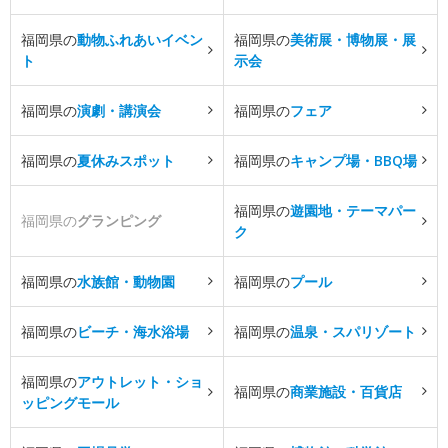
福岡県の
動物ふれあいイベン
福岡県の
美術展・博物展・展
ト
示会
福岡県の
演劇・講演会
福岡県の
フェア
福岡県の
夏休みスポット
福岡県の
キャンプ場・BBQ場
福岡県の
遊園地・テーマパー
福岡県の
グランピング
ク
福岡県の
水族館・動物園
福岡県の
プール
福岡県の
ビーチ・海水浴場
福岡県の
温泉・スパリゾート
福岡県の
アウトレット・ショ
福岡県の
商業施設・百貨店
ッピングモール