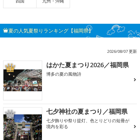
四国
九州・沖縄
夏の人気夏祭りランキング【福岡県】
2026/08/07 更新
はかた夏まつり2026／福岡県
1
博多の夏の風物詩
七夕神社の夏まつり／福岡県
2
七夕飾りや祭り提灯、色とりどりの短冊が
境内を彩る