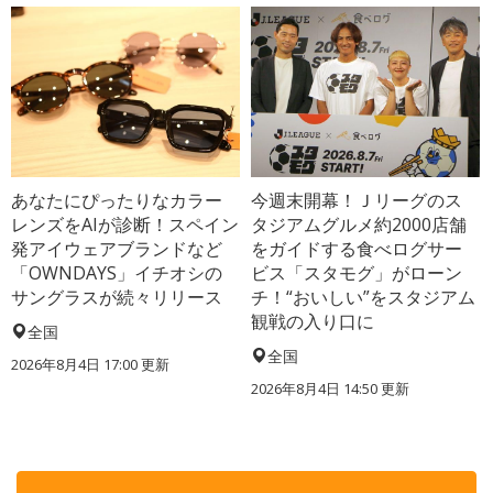
あなたにぴったりなカラー
今週末開幕！Ｊリーグのス
レンズをAIが診断！スペイン
タジアムグルメ約2000店舗
発アイウェアブランドなど
をガイドする食べログサー
「OWNDAYS」イチオシの
ビス「スタモグ」がローン
サングラスが続々リリース
チ！“おいしい”をスタジアム
観戦の入り口に
全国
全国
2026年8月4日 17:00
更新
2026年8月4日 14:50
更新