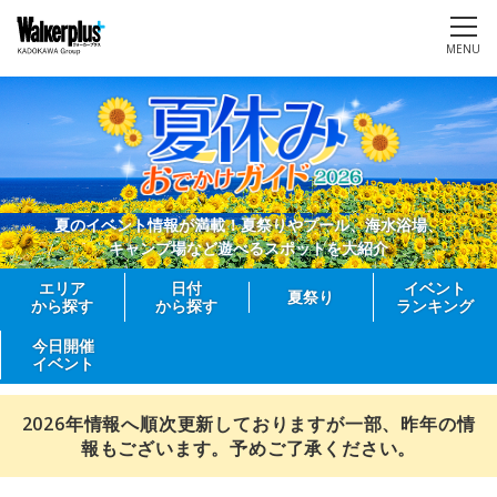
MENU
夏のイベント情報が満載！夏祭りやプール、海水浴場、
キャンプ場など遊べるスポットを大紹介
エリア
日付
イベント
夏祭り
から探す
から探す
ランキング
今日開催
イベント
2026年情報へ順次更新しておりますが一部、昨年の情
報もございます。予めご了承ください。