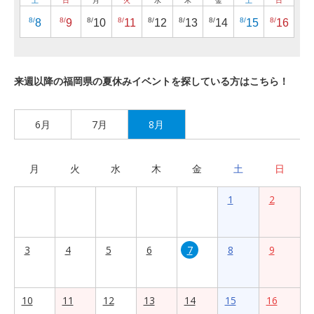
土
日
月
火
水
木
金
土
日
8/
8/
8/
8/
8/
8/
8/
8/
8/
8
9
10
11
12
13
14
15
16
来週以降の福岡県の夏休みイベントを探している方はこちら！
6月
7月
8月
月
火
水
木
金
土
日
1
2
3
4
5
6
7
8
9
10
11
12
13
14
15
16