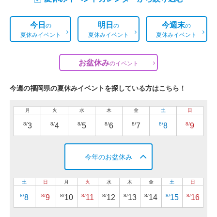
今日
明日
今週末
の
の
の
夏休みイベント
夏休みイベント
夏休みイベント
お盆休み
の
イベント
今週の福岡県の夏休みイベントを探している方はこちら！
月
火
水
木
金
土
日
8/
8/
8/
8/
8/
8/
8/
3
4
5
6
7
8
9
今年のお盆休み
土
日
月
火
水
木
金
土
日
8/
8/
8/
8/
8/
8/
8/
8/
8/
8
9
10
11
12
13
14
15
16