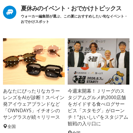
夏休みのイベント・おでかけトピックス
ウォーカー編集部が選ぶ、この夏におすすめしたい旬なイベント・
おでかけスポット
あなたにぴったりなカラー
今週末開幕！Ｊリーグのス
レンズをAIが診断！スペイン
タジアムグルメ約2000店舗
発アイウェアブランドなど
をガイドする食べログサー
「OWNDAYS」イチオシの
ビス「スタモグ」がローン
サングラスが続々リリース
チ！“おいしい”をスタジアム
観戦の入り口に
全国
全国