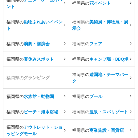
福岡県の
花イベント
ント
福岡県の
動物ふれあいイベン
福岡県の
美術展・博物展・展
ト
示会
福岡県の
演劇・講演会
福岡県の
フェア
福岡県の
夏休みスポット
福岡県の
キャンプ場・BBQ場
福岡県の
遊園地・テーマパー
福岡県の
グランピング
ク
福岡県の
水族館・動物園
福岡県の
プール
福岡県の
ビーチ・海水浴場
福岡県の
温泉・スパリゾート
福岡県の
アウトレット・ショ
福岡県の
商業施設・百貨店
ッピングモール