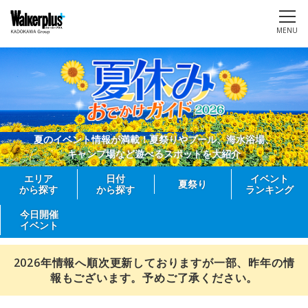
MENU
夏のイベント情報が満載！夏祭りやプール、海水浴場、
キャンプ場など遊べるスポットを大紹介
エリア
日付
イベント
夏祭り
から探す
から探す
ランキング
今日開催
イベント
2026年情報へ順次更新しておりますが一部、昨年の情
報もございます。予めご了承ください。