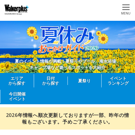
MENU
夏のイベント情報が満載！夏祭りやプール、海水浴場、
キャンプ場など遊べるスポットを大紹介
エリア
日付
イベント
夏祭り
から探す
から探す
ランキング
今日開催
イベント
2026年情報へ順次更新しておりますが一部、昨年の情
報もございます。予めご了承ください。