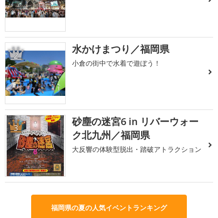
水かけまつり／福岡県
2
小倉の街中で水着で遊ぼう！
砂塵の迷宮6 in リバーウォー
3
ク北九州／福岡県
大反響の体験型脱出・踏破アトラクション
福岡県の夏の人気イベントランキング