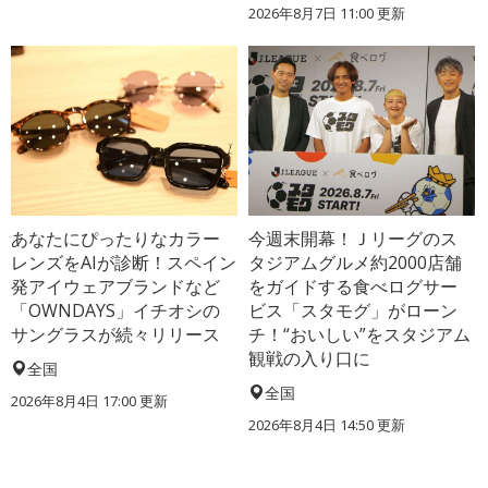
2026年8月7日 11:00
更新
あなたにぴったりなカラー
今週末開幕！Ｊリーグのス
レンズをAIが診断！スペイン
タジアムグルメ約2000店舗
発アイウェアブランドなど
をガイドする食べログサー
「OWNDAYS」イチオシの
ビス「スタモグ」がローン
サングラスが続々リリース
チ！“おいしい”をスタジアム
観戦の入り口に
全国
全国
2026年8月4日 17:00
更新
2026年8月4日 14:50
更新