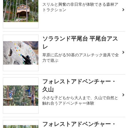
スリルと興奮の非日常が体験できる森林ア
トラクション
ソラランド平尾台 平尾台アス
レ
草原に広がる50基のアスレチック遊具で全
力で遊ぶ
フォレストアドベンチャー・
久山
小さな子どもから大人まで、久山で自然と
触れ合うアドベンチャー体験
フォレストアドベンチャー・