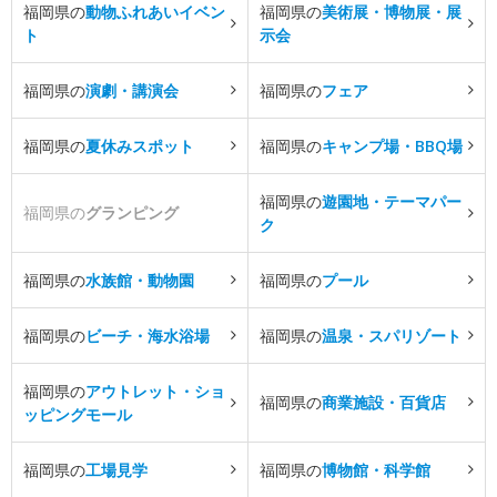
福岡県の
動物ふれあいイベン
福岡県の
美術展・博物展・展
ト
示会
福岡県の
演劇・講演会
福岡県の
フェア
福岡県の
夏休みスポット
福岡県の
キャンプ場・BBQ場
福岡県の
遊園地・テーマパー
福岡県の
グランピング
ク
福岡県の
水族館・動物園
福岡県の
プール
福岡県の
ビーチ・海水浴場
福岡県の
温泉・スパリゾート
福岡県の
アウトレット・ショ
福岡県の
商業施設・百貨店
ッピングモール
福岡県の
工場見学
福岡県の
博物館・科学館